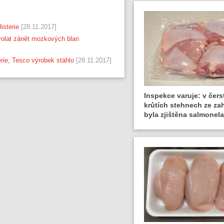
isterie
[28.11.2017]
yvolat zánět mozkových blan
érie, Tesco výrobek stáhlo
[28.11.2017]
Inspekce varuje: v čer
krůtích stehnech ze zah
byla zjištěna salmonela