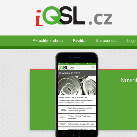
Aktuality z oboru
Kvalita
Bezpečnost
Legis
Novin