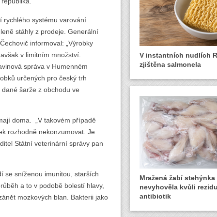
republika.
í rychlého systému varování
eně stáhly z prodeje. Generální
 Čechovič informoval: „Výrobky
avšak v limitním množství.
V instantních nudlích 
zjištěna salmonela
travinová správa v Humenném
ýrobků určených pro český trh
ení dané šarže z obchodu ve
e mají doma. „V takovém případě
obek rozhodně nekonzumovat. Je
ditel Státní veterinární správy pan
idí se sníženou imunitou, starších
Mražená žabí stehýnka
růběh a to v podobě bolestí hlavy,
nevyhověla kvůli rezid
antibiotik
zánět mozkových blan. Bakterii jako