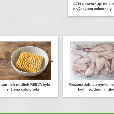
SZPI upozorňuje na ku
s výskytem salmonely
V
stantních nudlích REEVA byla
Mražená žabí stehýnka n
zjištěna salmonela
kvůli reziduím antibi