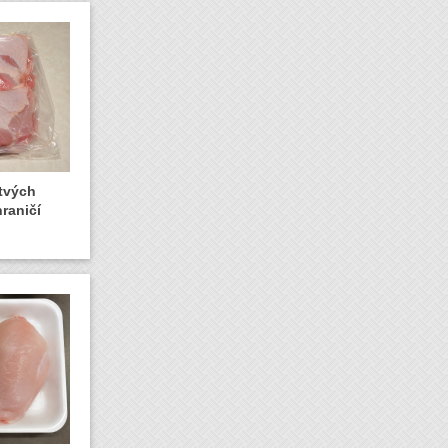
stvých
raničí