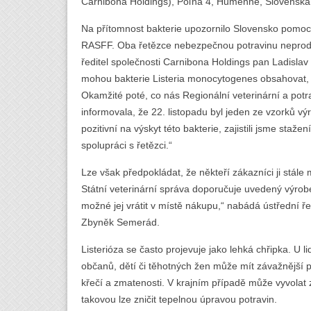
Carnibona Holdings), Poľná 4, Humenné, Slovenská 
Na přítomnost bakterie upozornilo Slovensko pomoc
RASFF. Oba řetězce nebezpečnou potravinu neprodl
ředitel společnosti Carnibona Holdings pan Ladislav
mohou bakterie Listeria monocytogenes obsahovat, 
Okamžité poté, co nás Regionální veterinární a po
informovala, že 22. listopadu byl jeden ze vzorků v
pozitivní na výskyt této bakterie, zajistili jsme staž
spolupráci s řetězci.“
Lze však předpokládat, že někteří zákazníci ji stál
Státní veterinární správa doporučuje uvedený výr
možné jej vrátit v místě nákupu,“ nabádá ústřední ře
Zbyněk Semerád.
Listerióza se často projevuje jako lehká chřipka. U l
občanů, dětí či těhotných žen může mít závažnější p
křečí a zmatenosti. V krajním případě může vyvolat 
takovou lze zničit tepelnou úpravou potravin.