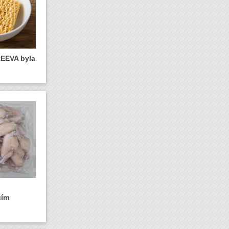
REEVA byla
uím