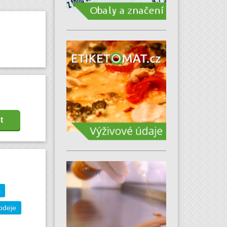
t
odeje