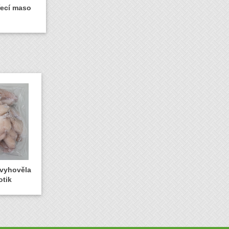
řecí maso
evyhověla
otik