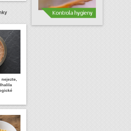
ánky
 nejezte,
dhalila
ogické