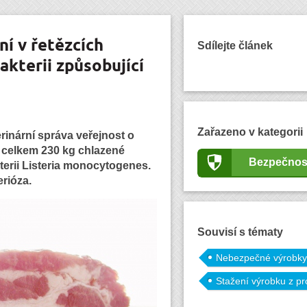
ní v řetězcích
Sdílejte článek
akterii způsobující
Zařazeno v kategorii
erinární správa veřejnost o
 celkem 230 kg chlazené
Bezpečnos
terii Listeria monocytogenes.
erióza.
Souvisí s tématy
Nebezpečné výrobky
Stažení výrobku z pr