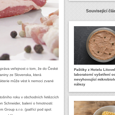
Související čl
 správa veřejnost o tom, že do České
Paštiky z Hotelu Litovel
laboratorní vyšetření o
aniny ze Slovenska, která
nevyhovující mikrobiol
akterie může vést k nemoci zvané
nálezy
etošního roku v obchodních řetězcích
n Schneider, balení o hmotnosti:
 Group s.r.o. (patřící pod spol.