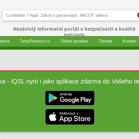
Nezávislý informační portál o bezpečnosti a kvalitě
potravin
lativa
TestyPotravin.cz
Online poradna
Témata
Kontakt
ka - iQSL nyní i jako aplikace zdarma do Vašeho t