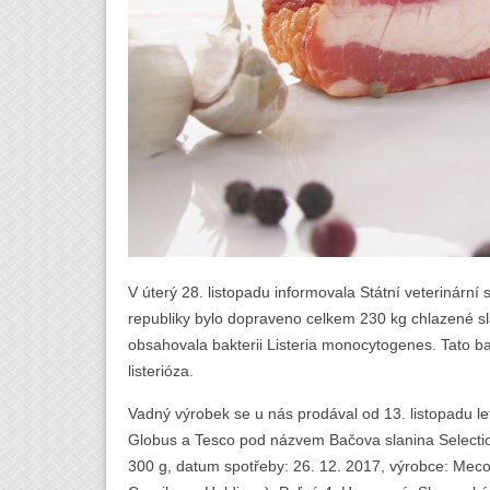
V úterý 28. listopadu informovala Státní veterinární
republiky bylo dopraveno celkem 230 kg chlazené sl
obsahovala bakterii Listeria monocytogenes. Tato b
listerióza.
Vadný výrobek se u nás prodával od 13. listopadu l
Globus a Tesco pod názvem Bačova slanina Selectio
300 g, datum spotřeby: 26. 12. 2017, výrobce: Mecom