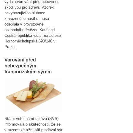
vydala varování před potravinou
škodlivou pro zdraví. Vzorek
nevyhovujícího hluboce
zmrazeného husího masa
odebrala v provozovně
obchodního řetězce Kaufland
Česká republika v.o.s. na adrese
Hornoměcholupská 693/140 v
Praze.
Varování před
nebezpečným
francouzským sýrem
Státní veterinární správa (SVS)
informovala o skutečnosti, že se
v tuzemské tržní síti prodával sýr