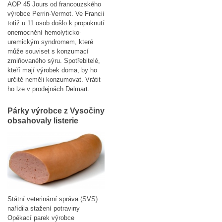
AOP 45 Jours od francouzského
výrobce Perrin-Vermot. Ve Francii
totiž u 11 osob došlo k propuknutí
onemocnění hemolyticko-
uremickým syndromem, které
může souviset s konzumací
zmiňovaného sýru. Spotřebitelé,
kteří mají výrobek doma, by ho
určitě neměli konzumovat. Vrátit
ho lze v prodejnách Delmart.
Párky výrobce z Vysočiny
obsahovaly listerie
Státní veterinární správa (SVS)
nařídila stažení potraviny
Opékací parek výrobce