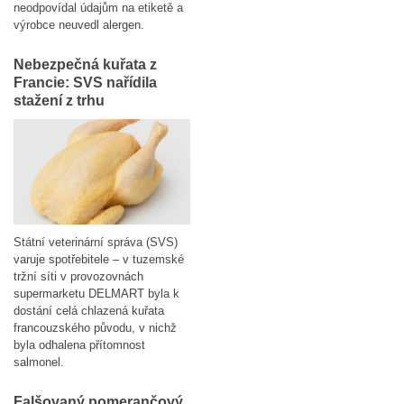
neodpovídal údajům na etiketě a
výrobce neuvedl alergen.
Nebezpečná kuřata z
Francie: SVS nařídila
stažení z trhu
Státní veterinární správa (SVS)
varuje spotřebitele – v tuzemské
tržní síti v provozovnách
supermarketu DELMART byla k
dostání celá chlazená kuřata
francouzského původu, v nichž
byla odhalena přítomnost
salmonel.
Falšovaný pomerančový