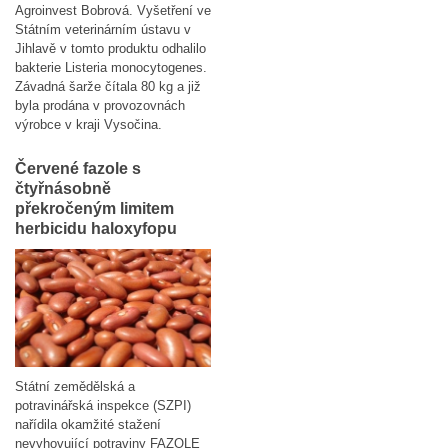
Agroinvest Bobrová. Vyšetření ve
Státním veterinárním ústavu v
Jihlavě v tomto produktu odhalilo
bakterie Listeria monocytogenes.
Závadná šarže čítala 80 kg a již
byla prodána v provozovnách
výrobce v kraji Vysočina.
Červené fazole s
čtyřnásobně
překročeným limitem
herbicidu haloxyfopu
Státní zemědělská a
potravinářská inspekce (SZPI)
nařídila okamžité stažení
nevyhovující potraviny FAZOLE