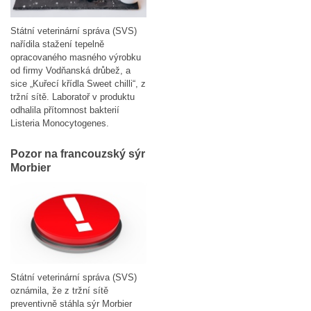
Státní veterinární správa (SVS)
nařídila stažení tepelně
opracovaného masného výrobku
od firmy Vodňanská drůbež, a
sice „Kuřecí křídla Sweet chilli“, z
tržní sítě. Laboratoř v produktu
odhalila přítomnost bakterií
Listeria Monocytogenes.
Pozor na francouzský sýr
Morbier
Státní veterinární správa (SVS)
oznámila, že z tržní sítě
preventivně stáhla sýr Morbier