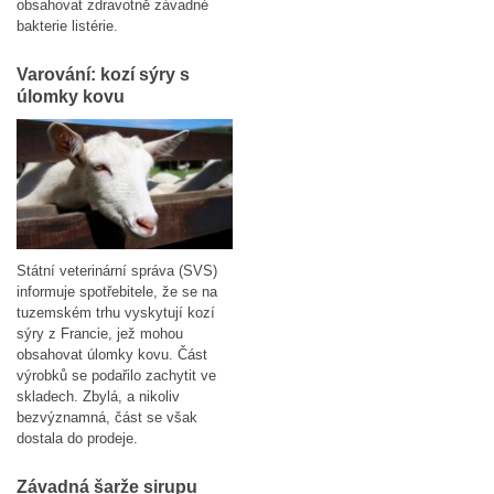
obsahovat zdravotně závadné
bakterie listérie.
Varování: kozí sýry s
úlomky kovu
Státní veterinární správa (SVS)
informuje spotřebitele, že se na
tuzemském trhu vyskytují kozí
sýry z Francie, jež mohou
obsahovat úlomky kovu. Část
výrobků se podařilo zachytit ve
skladech. Zbylá, a nikoliv
bezvýznamná, část se však
dostala do prodeje.
Závadná šarže sirupu