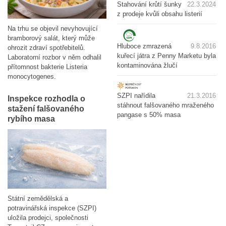
Stahování krůtí šunky
22.3.2024
z prodeje kvůli obsahu listerií
Na trhu se objevil nevyhovující
bramborový salát, který může
Hluboce zmrazená
9.8.2016
ohrozit zdraví spotřebitelů.
kuřecí játra z Penny Marketu byla
Laboratorní rozbor v něm odhalil
kontaminována žlučí
přítomnost bakterie Listeria
monocytogenes.
SZPI nařídila
21.3.2016
Inspekce rozhodla o
stáhnout falšovaného mraženého
stažení falšovaného
pangase s 50% masa
rybího masa
Státní zemědělská a
potravinářská inspekce (SZPI)
uložila prodejci, společnosti