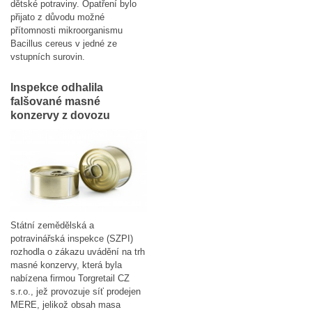
dětské potraviny. Opatření bylo
přijato z důvodu možné
přítomnosti mikroorganismu
Bacillus cereus v jedné ze
vstupních surovin.
Inspekce odhalila
falšované masné
konzervy z dovozu
Státní zemědělská a
potravinářská inspekce (SZPI)
rozhodla o zákazu uvádění na trh
masné konzervy, která byla
nabízena firmou Torgretail CZ
s.r.o., jež provozuje síť prodejen
MERE, jelikož obsah masa