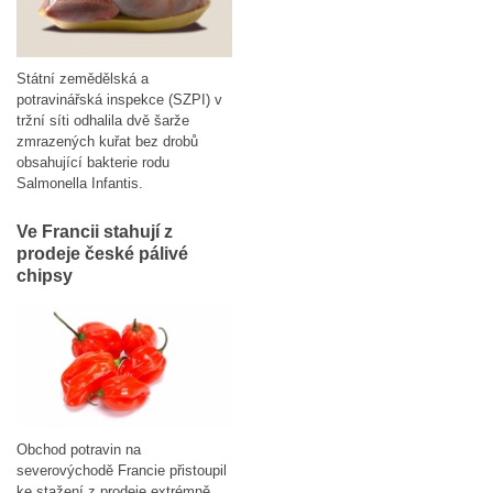
Státní zemědělská a
potravinářská inspekce (SZPI) v
tržní síti odhalila dvě šarže
zmrazených kuřat bez drobů
obsahující bakterie rodu
Salmonella Infantis.
Ve Francii stahují z
prodeje české pálivé
chipsy
Obchod potravin na
severovýchodě Francie přistoupil
ke stažení z prodeje extrémně