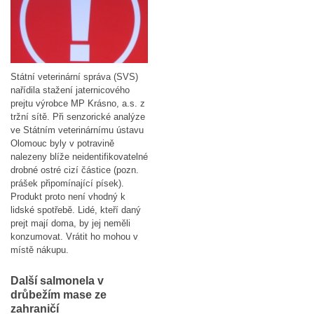
Státní veterinární správa (SVS)
nařídila stažení jaternicového
prejtu výrobce MP Krásno, a.s. z
tržní sítě. Při senzorické analýze
ve Státním veterinárnímu ústavu
Olomouc byly v potravině
nalezeny blíže neidentifikovatelné
drobné ostré cizí částice (pozn.
prášek připomínající písek).
Produkt proto není vhodný k
lidské spotřebě. Lidé, kteří daný
prejt mají doma, by jej neměli
konzumovat. Vrátit ho mohou v
místě nákupu.
Další salmonela v
drůbežím mase ze
zahraničí