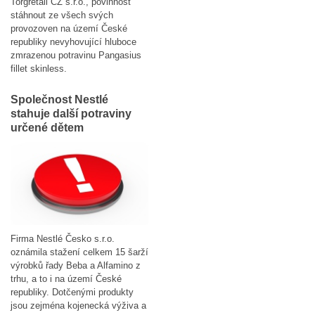
Torgretail CZ s.r.o., povinnost
stáhnout ze všech svých
provozoven na území České
republiky nevyhovující hluboce
zmrazenou potravinu Pangasius
fillet skinless.
Společnost Nestlé
stahuje další potraviny
určené dětem
Firma Nestlé Česko s.r.o.
oznámila stažení celkem 15 šarží
výrobků řady Beba a Alfamino z
trhu, a to i na území České
republiky. Dotčenými produkty
jsou zejména kojenecká výživa a