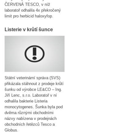
ČERVENÁ TESCO, v níž
laboratoř odhalila 4x překročený
limit pro herbicid haloxyfop.
Listerie v krůtí šunce
Státní veterinární správa (SVS)
přikázala stáhnout z prodeje krůtí
šunku od výrobce LE&CO – Ing.
Jiří Lenc, s.r.o. Laboratoř v ní
odhalila bakterie Listeria
monocytogenes. Šunka byla pod
dvěma různými obchodními
názvy nabízena v prodejnách
obchodních řetězců Tesco a
Globus.