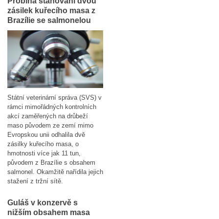
Probíhá stahování dvou
zásilek kuřecího masa z
Brazílie se salmonelou
Státní veterinární správa (SVS) v
rámci mimořádných kontrolních
akcí zaměřených na drůbeží
maso původem ze zemí mimo
Evropskou unii odhalila dvě
zásilky kuřecího masa, o
hmotnosti více jak 11 tun,
původem z Brazílie s obsahem
salmonel. Okamžitě nařídila jejich
stažení z tržní sítě.
Guláš v konzervě s
nižším obsahem masa