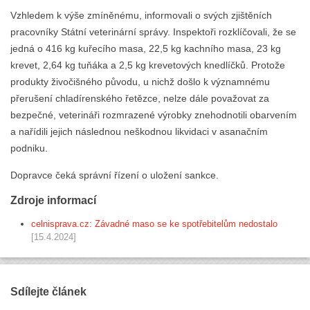
Vzhledem k výše zmíněnému, informovali o svých zjištěních
pracovníky Státní veterinární správy. Inspektoři rozklíčovali, že se
jedná o 416 kg kuřecího masa, 22,5 kg kachního masa, 23 kg
krevet, 2,64 kg tuňáka a 2,5 kg krevetových knedlíčků. Protože
produkty živočišného původu, u nichž došlo k významnému
přerušení chladírenského řetězce, nelze dále považovat za
bezpečné, veterináři rozmrazené výrobky znehodnotili obarvením
a nařídili jejich následnou neškodnou likvidaci v asanačním
podniku.
Dopravce čeká správní řízení o uložení sankce.
Zdroje informací
celnisprava.cz: Závadné maso se ke spotřebitelům nedostalo
[15.4.2024]
Sdílejte článek