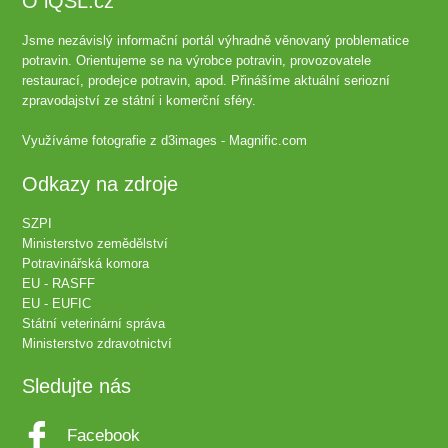
O iQSL.cz
Jsme nezávislý informační portál výhradně věnovaný problematice
potravin. Orientujeme se na výrobce potravin, provozovatele
restaurací, prodejce potravin, apod. Přinášíme aktuální seriozní
zpravodajství ze státní i komerční sféry.
Využíváme fotografie z
d3images - Magnific.com
Odkazy na zdroje
SZPI
Ministerstvo zemědělství
Potravinářská komora
EU - RASFF
EU - EUFIC
Státní veterinární správa
Ministerstvo zdravotnictví
Sledujte nás
Facebook