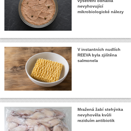
vyšetření odhalila
nevyhovující
mikrobiologické nálezy
V instantních nudlích
REEVA byla zjištěna
salmonela
Mražená žabí stehýnka
nevyhověla kvůli
reziduím antibiotik