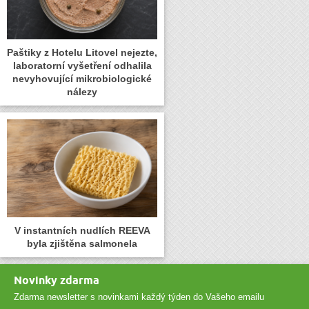
Paštiky z Hotelu Litovel nejezte,
laboratorní vyšetření odhalila
nevyhovující mikrobiologické
nálezy
V instantních nudlích REEVA
byla zjištěna salmonela
Novinky zdarma
Zdarma newsletter s novinkami každý týden do Vašeho emailu