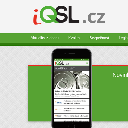
Aktuality z oboru
Kvalita
Bezpečnost
Legis
Novin