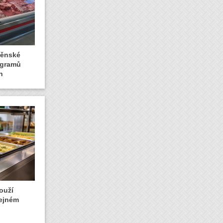
rněnské
logramů
n
ouží
řejném