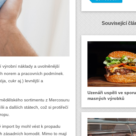
Související čl
 výrobní náklady a uvolněnější
ckých norem a pracovních podmínek.
ja, cukr aj.) levnější a
Uzenáři uspěli ve spor
masných výrobků
emědělského sortimentu z Mercosuru
i a dalších státech, což si protiřečí
ropu.
ý import by mohl vést k propadu
ch zásadních komodit. Mimo to mají