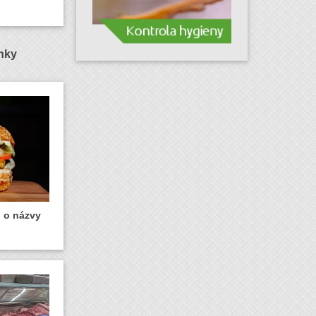
ánky
u o názvy