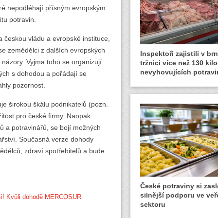
eré nepodléhají přísným evropským
tu potravin.
a českou vládu a evropské instituce,
 se zemědělci z dalších evropských
Inspektoři zajistili v b
é názory. Vyjma toho se organizují
tržnici více než 130 ki
nevyhovujících potravi
ných s dohodou a pořádají se
áhly pozornost.
e širokou škálu podnikatelů (pozn.
žitost pro české firmy. Naopak
 a potravinářů, se bojí možných
ářství. Současná verze dohody
dělců, zdraví spotřebitelů a bude
České potraviny si zasl
silnější podporu ve ve
žení! Kvůli dohodě MERCOSUR
sektoru