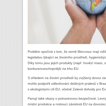
Problém spočívá v tom, že země Mercosur mají nižší
legislativu týkající se životního prostředí, hygieni
Díky tomu jsou jejich produkty (např. hovězí maso, só
konkurenceschopnější na trhu EU.
S ohledem na životní prostředí by zvýšený dovoz z
mohlo podpořit odlesňování deštných pralesů v Brazíli
s ekologickými cíli EU, včetně Zelené dohody pro Ev
Panují také obavy o potravinovou bezpečnost. Levn
místní produkce a rostoucí závislosti EU na dovoze