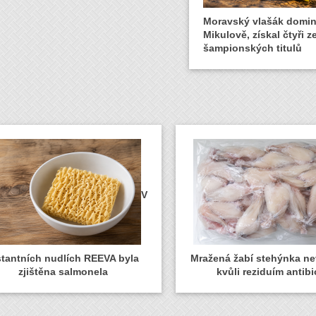
Moravský vlašák domin
Mikulově, získal čtyři 
šampionských titulů
V
stantních nudlích REEVA byla
Mražená žabí stehýnka n
zjištěna salmonela
kvůli reziduím antibi