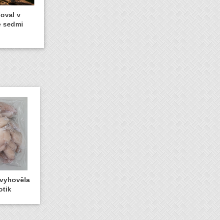
oval v
ze sedmi
evyhověla
otik