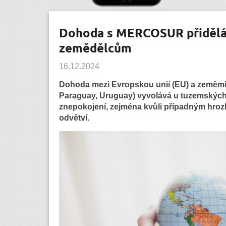
Dohoda s MERCOSUR přidělá
zemědělcům
16.12.2024
Dohoda mezi Evropskou unií (EU) a zeměmi M
Paraguay, Uruguay) vyvolává u tuzemskýc
znepokojení, zejména kvůli případným hro
odvětví.