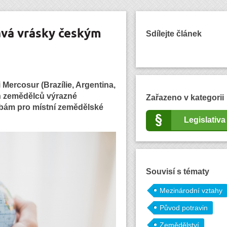
vá vrásky českým
Sdílejte článek
ercosur (Brazílie, Argentina,
h zemědělců výrazné
Zařazeno v kategorii
zbám pro místní zemědělské
Legislativa
Souvisí s tématy
Mezinárodní vztahy
Původ potravin
Zemědělství