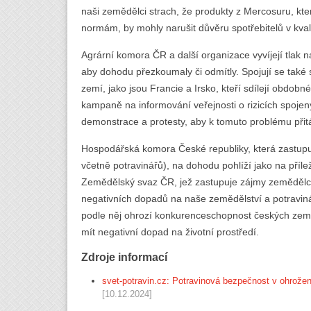
naši zemědělci strach, že produkty z Mercosuru, kt
normám, by mohly narušit důvěru spotřebitelů v kvali
Agrární komora ČR a další organizace vyvíjejí tlak n
aby dohodu přezkoumaly či odmítly. Spojují se také
zemí, jako jsou Francie a Irsko, kteří sdílejí obdobn
kampaně na informování veřejnosti o rizicích spoje
demonstrace a protesty, aby k tomuto problému přit
Hospodářská komora České republiky, která zastupuj
včetně potravinářů), na dohodu pohlíží jako na příle
Zemědělský svaz ČR, jež zastupuje zájmy zemědělců
negativních dopadů na naše zemědělství a potravin
podle něj ohrozí konkurenceschopnost českých země
mít negativní dopad na životní prostředí.
Zdroje informací
svet-potravin.cz: Potravinová bezpečnost v ohro
[10.12.2024]