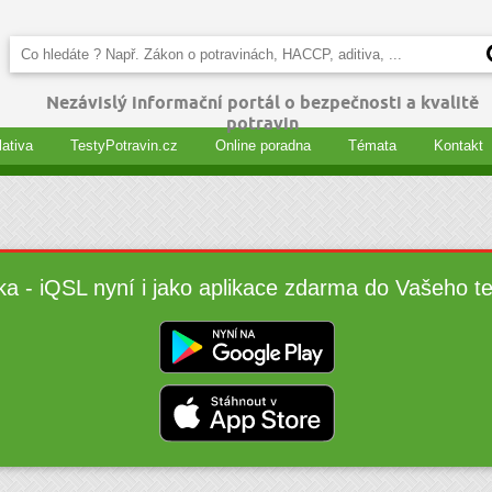
Nezávislý informační portál o bezpečnosti a kvalitě
potravin
lativa
TestyPotravin.cz
Online poradna
Témata
Kontakt
ka - iQSL nyní i jako aplikace zdarma do Vašeho t