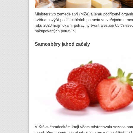
Ministerstvo zemědělství (MZe) a jemu podřízené organi
května navýší podíl lokálních potravin ve veřejném strav
roku 2028 mají lokální potraviny tvořit alespoň 65 % vše
nakupovaných potravin.
Samosběry jahod začaly
V Královéhradeckém kraji včera odstartovala sezona sa
jahod. První otevřenou plantáž bylo možné navštívit ve 