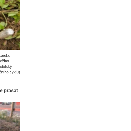
 záruku
režimu
ědělský
čního cyklu)
e prasat