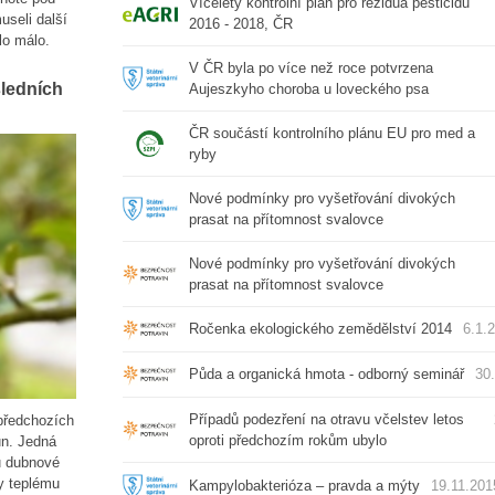
Víceletý kontrolní plán pro rezidua pesticidů
useli další
2016 - 2018, ČR
lo málo.
V ČR byla po více než roce potvrzena
sledních
Aujeszkyho choroba u loveckého psa
ČR součástí kontrolního plánu EU pro med a
ryby
Nové podmínky pro vyšetřování divokých
prasat na přítomnost svalovce
Nové podmínky pro vyšetřování divokých
prasat na přítomnost svalovce
Ročenka ekologického zemědělství 2014
6.1.
Půda a organická hmota - odborný seminář
30
Případů podezření na otravu včelstev letos
předchozích
oproti předchozím rokům ubylo
un. Jedná
ou dubnové
y teplému
Kampylobakterióza – pravda a mýty
19.11.201