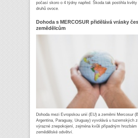
počasí skoro o 4 týdny napřed. Škoda tak postihla květy
druhů ovoce.
Dohoda s MERCOSUR přidělává vrásky če
zemědělcům
Dohoda mezi Evropskou unií (EU) a zeměmi Mercosur (Br
Argentina, Paraguay, Uruguay) vyvolává u tuzemských 
výrazné znepokojení, zejména kvůli případným hrozbám 
zemědělské odvětví.