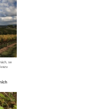
chách, se
 Svazu
ních