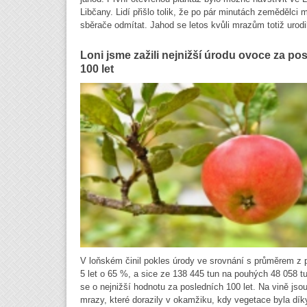
Libčany. Lidí přišlo tolik, že po pár minutách zemědělci m
sběrače odmítat. Jahod se letos kvůli mrazům totiž urodi
Loni jsme zažili nejnižší úrodu ovoce za po
100 let
V loňském činil pokles úrody ve srovnání s průměrem z 
5 let o 65 %, a sice ze 138 445 tun na pouhých 48 058 t
se o nejnižší hodnotu za posledních 100 let. Na vině js
mrazy, které dorazily v okamžiku, kdy vegetace byla dík