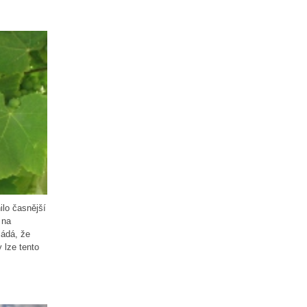
ilo časnější
 na
ládá, že
 lze tento