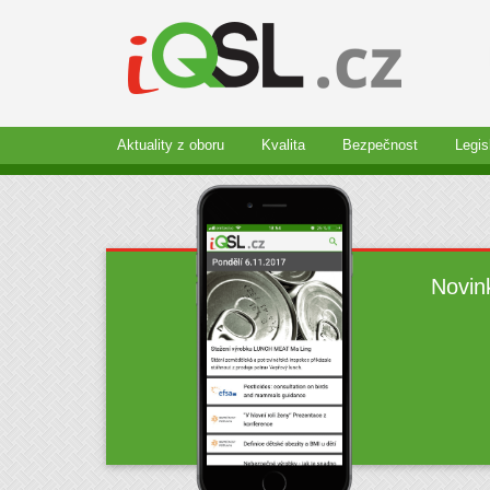
Aktuality z oboru
Kvalita
Bezpečnost
Legis
Novin