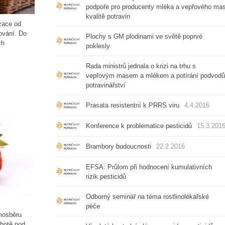
podpoře pro producenty mléka a vepřového masa
kvalitě potravin
zace od
ování. Do
Plochy s GM plodinami ve světě poprvé
ch
poklesly
Rada ministrů jednala o krizi na trhu s
vepřovým masem a mlékem a potírání podvodů
potravinářství
Prasata resistentní k PRRS viru
4.4.2016
Konference k problematice pesticidů
15.3.201
Brambory budoucnosti
22.2.2016
EFSA: Průlom při hodnocení kumulativních
rizik pesticidů
Odborný seminář na téma rostlinolékařské
péče
mosběru
Lhotě pod