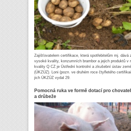
Zajišťovatelem certifikace, která spotřebitelům mj. dává
vysoké kvality, konzumních brambor a jejich produktů v 
kvality Q CZ je Ústřední kontrolní a zkušební ústav zem
(ÚKZÚZ). Loni (pozn. ve druhém roce čtyřletého certifika
jich ÚKZÚZ vydal 29.
Pomocná ruka ve formě dotací pro chovatel
a drůbeže