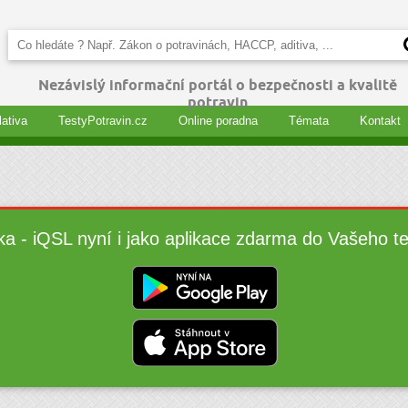
Nezávislý informační portál o bezpečnosti a kvalitě
potravin
lativa
TestyPotravin.cz
Online poradna
Témata
Kontakt
ka - iQSL nyní i jako aplikace zdarma do Vašeho t