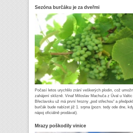
Sezóna burčáku je za dveřmi
Počasí letos urychlilo zrání veškerých plodin, což umožn
zahájení sklizně. Vinař Miloslav Machuča z Úval u Valtic
Břeclavsku už má první hrozny „pod střechou“ a předpok
burčák bude nabízet již 1. srpna (pozn. tedy ode dne, kdy
nápoj oficiálně prodávat).
Mrazy poškodily vinice