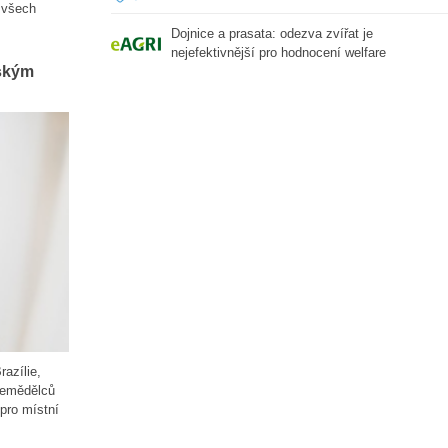
 všech
Dojnice a prasata: odezva zvířat je
nejefektivnější pro hodnocení welfare
ským
azílie,
zemědělců
pro místní