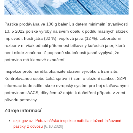
Paštika prodávána ve 100 g balení, s datem minimální trvanlivosti
13. 5 2022 polské výroby na svém obalu k podílu masných složek
mj. uvádí: hustí játra (32 %), vepřová játra (12 %). Laboratorní
rozbor v ní však odhalil přítomnost bílkoviny kuřecích jater, která
není nikde značena. Z popsané skutečnosti jasně vyplývá, že
potravina má klamavé označení.
Inspekce proto nařídila okamžité stažení výrobku z tržní sítě.
Kontrolovanou osobu čeká správní řízení o uložení sankce. SZPI
informaci bude sdílet skrze evropský systém pro boj s falšovanými
potravinami AACS, díky čemuž dojde k došetření případu v zemi
původu potraviny.
Zdroje informací
szpi.gov.cz: Potravinářská inspekce nařídila stažení falšované
paštiky z dovozu
[6.10.2020]