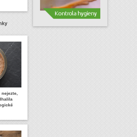
ánky
 nejezte,
dhalila
ogické