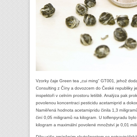
Vzorky čaje Green tea „cui ming“ GT001, jehož dod
Consulting z Číny a dovozcem do České republiky je 
inspektoři v celním prostoru letiště. Analýza pak p
povolenou koncentraci pesticidu acetamiprid a dokon
Naměřená hodnota acetamipridu činila 1,3 miligramů
činí 0,05 miligramů na kilogram. U tolfenpyradu bylo
kilogram a maximální povolené množství je 0,01 mil
Díky výše zmíněným skutečnostem se potravinářská 