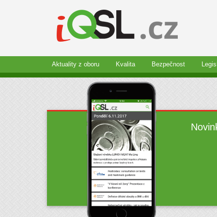
Aktuality z oboru
Kvalita
Bezpečnost
Legis
Novin