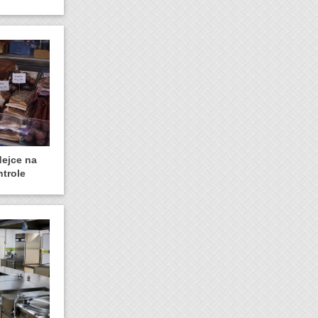
dejce na
ntrole