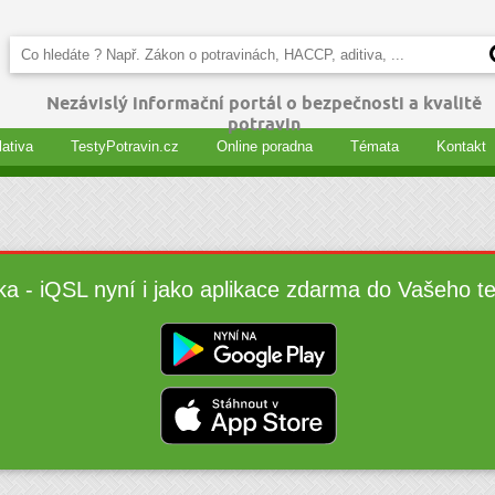
Nezávislý informační portál o bezpečnosti a kvalitě
potravin
lativa
TestyPotravin.cz
Online poradna
Témata
Kontakt
ka - iQSL nyní i jako aplikace zdarma do Vašeho t