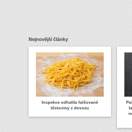
Nejnovější články
Inspekce odhalila falšované
Paš
těstoviny z dovozu
l
n