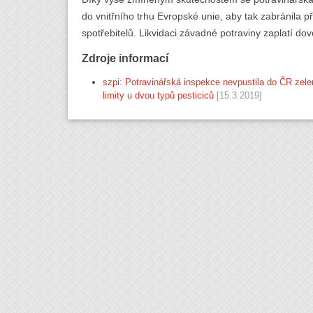
do vnitřního trhu Evropské unie, aby tak zabránila 
spotřebitelů. Likvidaci závadné potraviny zaplatí do
Zdroje informací
szpi: Potravinářská inspekce nevpustila do ČR zele
limity u dvou typů pesticiců
[15.3.2019]