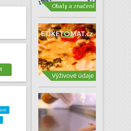
t
gánů