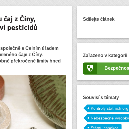
čaj z Číny,
Sdílejte článek
í pesticidů
i společně s Celním úřadem
zeleného čaje z Číny.
Zařazeno v kategorii
obně překročené limity hned
Bezpečnos
Souvisí s tématy
Kontroly státních or
Nebezpečné výrobky
Státní inspekce