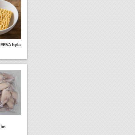
REEVA byla
uím