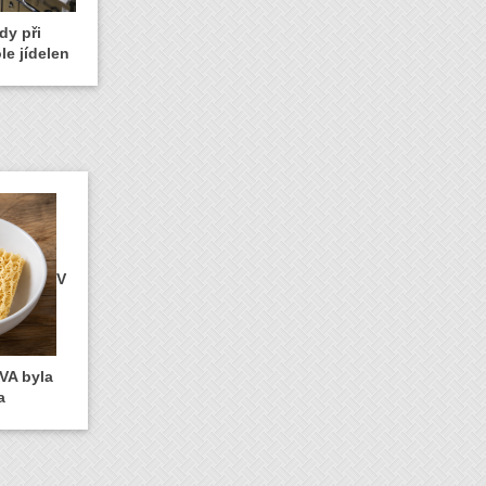
dy při
le jídelen
V
VA byla
a