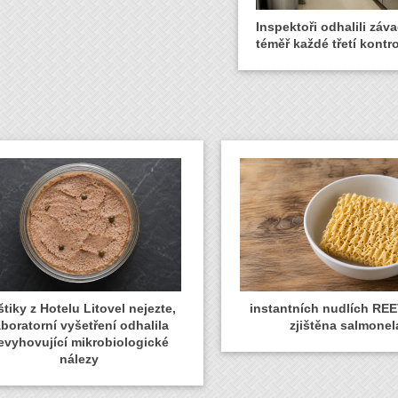
Inspektoři odhalili záva
téměř každé třetí kontro
tiky z Hotelu Litovel nejezte,
instantních nudlích REE
aboratorní vyšetření odhalila
zjištěna salmonel
evyhovující mikrobiologické
nálezy