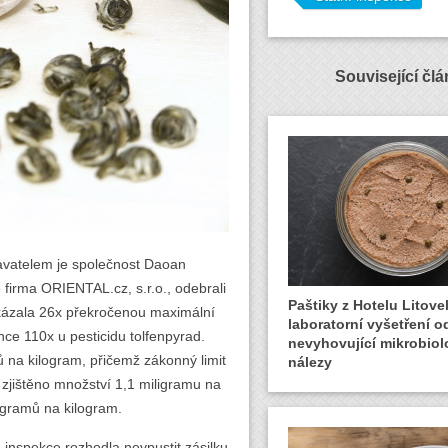
Související čl
avatelem je společnost Daoan
firma ORIENTAL.cz, s.r.o., odebrali
Paštiky z Hotelu Litovel
rokázala 26x překročenou maximální
laboratorní vyšetření o
ce 110x u pesticidu tolfenpyrad.
nevyhovující mikrobiol
 na kilogram, přičemž zákonný limit
nálezy
 zjištěno množství 1,1 miligramu na
igramů na kilogram.
inspekce rozhodla nevpustit zásilku