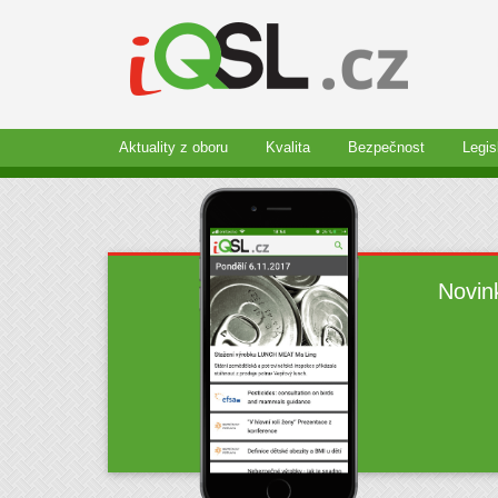
Aktuality z oboru
Kvalita
Bezpečnost
Legis
Novin