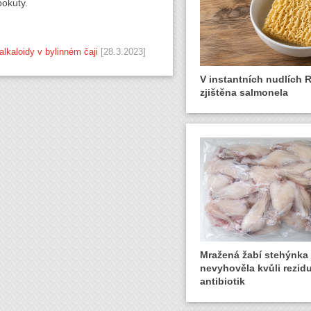
pokuty.
alkaloidy v bylinném čaji
[28.3.2023]
V instantních nudlích 
zjištěna salmonela
Mražená žabí stehýnka
nevyhověla kvůli rezid
antibiotik