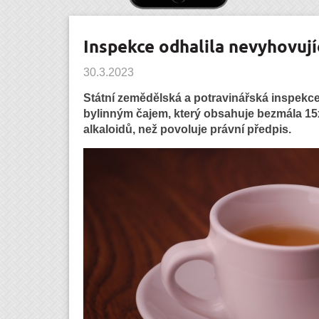
Inspekce odhalila nevyhovujíc
30.3.2023
Státní zemědělská a potravinářská inspekce 
bylinným čajem, který obsahuje bezmála 15x
alkaloidů, než povoluje právní předpis.