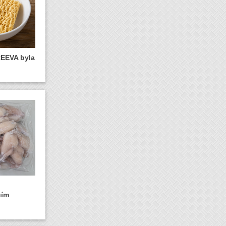
REEVA byla
uím