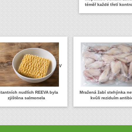
téměř každé třetí kontro
V
stantních nudlích REEVA byla
Mražená žabí stehýnka n
zjištěna salmonela
kvůli reziduím antibi