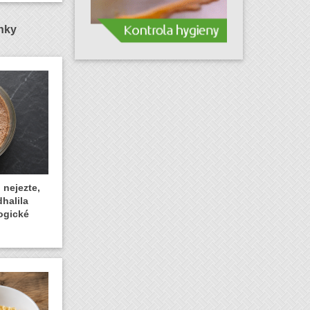
ánky
 nejezte,
dhalila
ogické