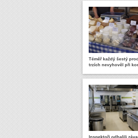
Téměř každý šestý pro
trzích nevyhověl při ko
Inspektoři odhalili záva