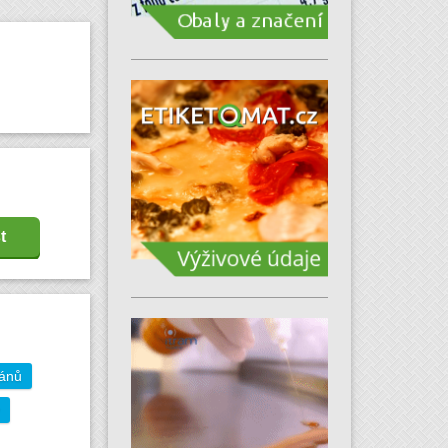
t
gánů