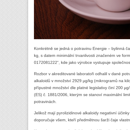
Konkrétně se jedná o potravinu Energie – bylinná ča
kg, s datem minimální trvanlivosti značeném ve form
0172081222“, kde jako výrobce vystupuje společnost
Rozbor v akreditované laboratoři odhalil v dané potr
alkaloidů v množství 2929 µg/kg (mikrogramů na ki
přípustné množství dle platné legislativy činí 200 µg
(ES) č. 1881/2006, kterým se stanoví maximální limi
potravinách.
Jelikož mají pyrolizidinové alkaloidy negativní účink
doporučuje všem, kteří předmětnou šarži čaje vlastn