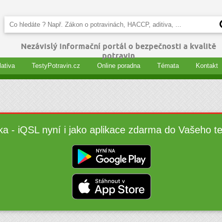
Nezávislý informační portál o bezpečnosti a kvalitě
potravin
lativa
TestyPotravin.cz
Online poradna
Témata
Kontakt
ka - iQSL nyní i jako aplikace zdarma do Vašeho t