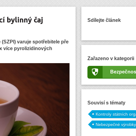
í bylinný čaj
Sdílejte článek
(SZPI) varuje spotřebitele pře
 více pyrolizidinových
Zařazeno v kategorii
Bezpečnos
Souvisí s tématy
Kontroly státních or
Nebezpečné výrobky