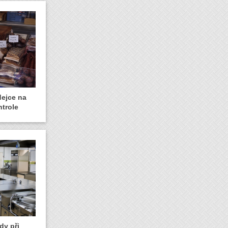
dejce na
ntrole
dy při