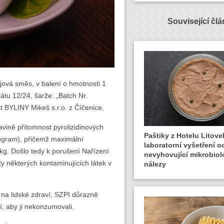
Související čl
jová směs, v balení o hmotnosti 1
átu 12/24, šarže: „Batch Nr.
 BYLINY Mikeš s.r.o. z Číčenice.
avině přítomnost pyrolizidinových
Paštiky z Hotelu Litovel
logram), přičemž maximální
laboratorní vyšetření o
/kg. Došlo tedy k porušení Nařízení
nevyhovující mikrobiol
ty některých kontaminujících látek v
nálezy
y na lidské zdraví, SZPI důrazně
í, aby ji nekonzumovali.