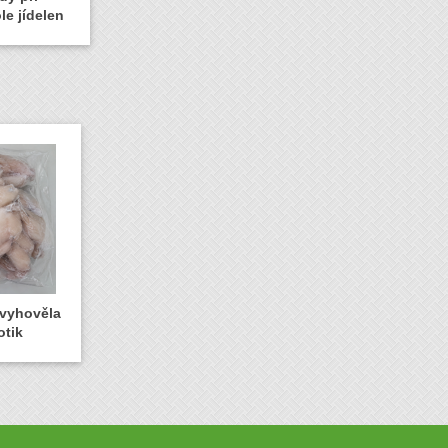
le jídelen
evyhověla
otik