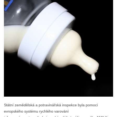
Státní zemědělská a potravinářská inspekce byla pomocí
evropského systému rychlého varování