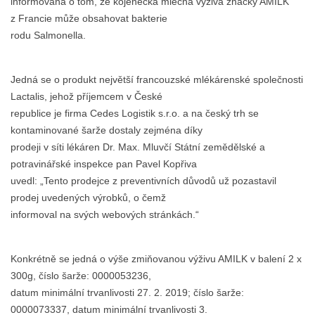
informována o tom, že kojenecká mléčná výživa značky AMILK
z Francie může obsahovat bakterie
rodu Salmonella.
Jedná se o produkt největší francouzské mlékárenské společnosti
Lactalis, jehož příjemcem v České
republice je firma Cedes Logistik s.r.o. a na český trh se
kontaminované šarže dostaly zejména díky
prodeji v síti lékáren Dr. Max. Mluvčí Státní zemědělské a
potravinářské inspekce pan Pavel Kopřiva
uvedl: „Tento prodejce z preventivních důvodů už pozastavil
prodej uvedených výrobků, o čemž
informoval na svých webových stránkách.“
Konkrétně se jedná o výše zmiňovanou výživu AMILK v balení 2 x
300g, číslo šarže: 0000053236,
datum minimální trvanlivosti 27. 2. 2019; číslo šarže:
0000073337, datum minimální trvanlivosti 3.