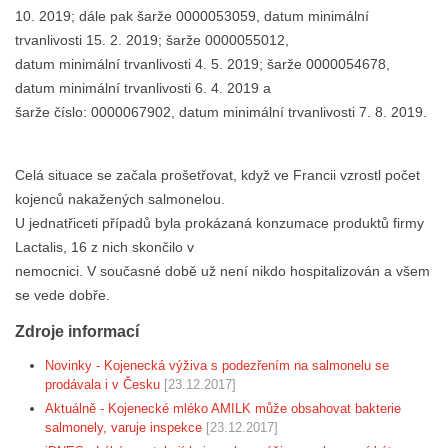
10. 2019; dále pak šarže 0000053059, datum minimální
trvanlivosti 15. 2. 2019; šarže 0000055012,
datum minimální trvanlivosti 4. 5. 2019; šarže 0000054678,
datum minimální trvanlivosti 6. 4. 2019 a
šarže číslo: 0000067902, datum minimální trvanlivosti 7. 8. 2019.
Celá situace se začala prošetřovat, když ve Francii vzrostl počet
kojenců nakažených salmonelou.
U jednatřiceti případů byla prokázaná konzumace produktů firmy
Lactalis, 16 z nich skončilo v
nemocnici. V současné době už není nikdo hospitalizován a všem
se vede dobře.
Zdroje informací
Novinky - Kojenecká výživa s podezřením na salmonelu se
prodávala i v Česku
[23.12.2017]
Aktuálně - Kojenecké mléko AMILK může obsahovat bakterie
salmonely, varuje inspekce
[23.12.2017]