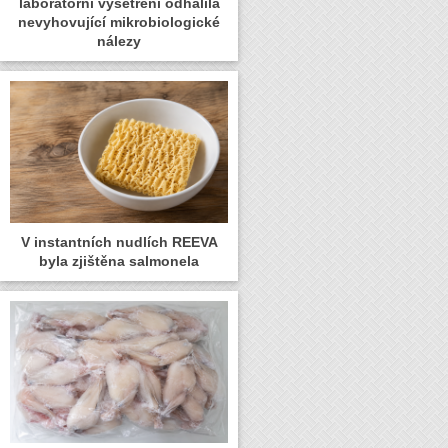
laboratorní vyšetření odhalila
nevyhovující mikrobiologické
nálezy
V instantních nudlích REEVA
byla zjištěna salmonela