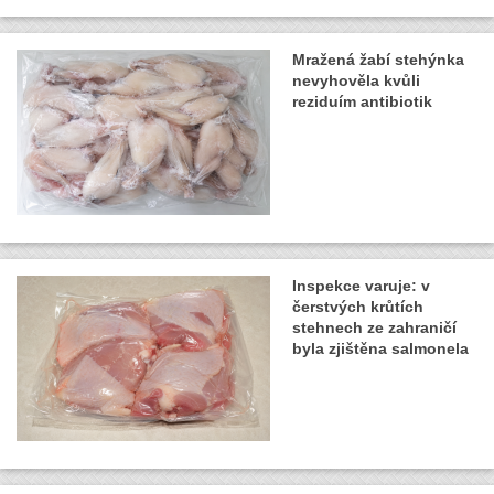
Mražená žabí stehýnka
nevyhověla kvůli
reziduím antibiotik
Inspekce varuje: v
čerstvých krůtích
stehnech ze zahraničí
byla zjištěna salmonela