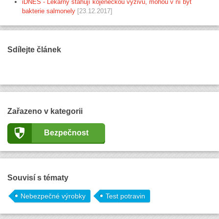
iDNES - Lékárny stahují kojeneckou výživu, mohou v ní být
bakterie salmonely
[23.12.2017]
Sdílejte článek
Zařazeno v kategorii
Bezpečnost
Souvisí s tématy
Nebezpečné výrobky
Test potravin