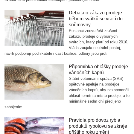
Debata o zákazu prodeje
během svátků se vrací do
sněmovny
Poslanci znovu řeší zrušení
zákazu prodeje o vybraných
svátcích, který platí od roku 2016.
Vláda zaujala neutrální postoj,
návrh podporují podnikatelé i část koalice, odbory jsou proti.
Připomínka ohlášky prodeje
vánočních kaprů
Státní veterinární správa (SVS)
opětovně apeluje na prodejce
vánočních kaprů, aby nezapomněli
ohlásit termín a místo prodeje, a to
minimálně sedm dní před jeho
zahájením.
Pravidla pro dovoz ryb a
produktů rybolovu se zkraje
příštího roku změní