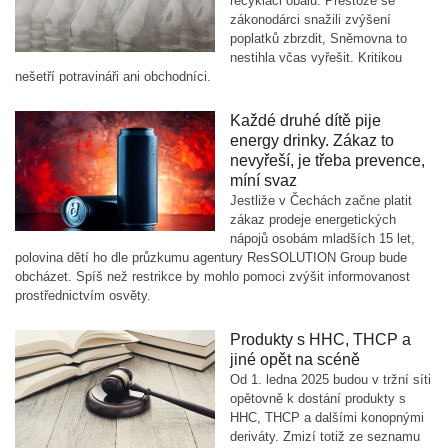
recyklaci obalů. Přestože se
zákonodárci snažili zvýšení
poplatků zbrzdit, Sněmovna to
nestihla včas vyřešit. Kritikou
nešetří potravináři ani obchodníci.
Každé druhé dítě pije
energy drinky. Zákaz to
nevyřeší, je třeba prevence,
míní svaz
Jestliže v Čechách začne platit
zákaz prodeje energetických
nápojů osobám mladších 15 let,
polovina dětí ho dle průzkumu agentury ResSOLUTION Group bude
obcházet. Spíš než restrikce by mohlo pomoci zvýšit informovanost
prostřednictvím osvěty.
Produkty s HHC, THCP a
jiné opět na scéně
Od 1. ledna 2025 budou v tržní síti
opětovně k dostání produkty s
HHC, THCP a dalšími konopnými
deriváty. Zmizí totiž ze seznamu