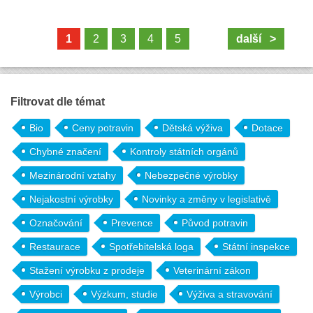
1
2
3
4
5
další >
Filtrovat dle témat
Bio
Ceny potravin
Dětská výživa
Dotace
Chybné značení
Kontroly státních orgánů
Mezinárodní vztahy
Nebezpečné výrobky
Nejakostní výrobky
Novinky a změny v legislativě
Označování
Prevence
Původ potravin
Restaurace
Spotřebitelská loga
Státní inspekce
Stažení výrobku z prodeje
Veterinární zákon
Výrobci
Výzkum, studie
Výživa a stravování