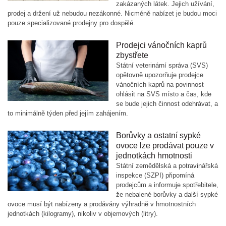
zakázaných látek. Jejich užívání,
prodej a držení už nebudou nezákonné. Nicméně nabízet je budou moci
pouze specializované prodejny pro dospělé.
Prodejci vánočních kaprů
zbystřete
Státní veterinární správa (SVS)
opětovně upozorňuje prodejce
vánočních kaprů na povinnost
ohlásit na SVS místo a čas, kde
se bude jejich činnost odehrávat, a
to minimálně týden před jejím zahájením.
Borůvky a ostatní sypké
ovoce lze prodávat pouze v
jednotkách hmotnosti
Státní zemědělská a potravinářská
inspekce (SZPI) připomíná
prodejcům a informuje spotřebitele,
že nebalené borůvky a další sypké
ovoce musí být nabízeny a prodávány výhradně v hmotnostních
jednotkách (kilogramy), nikoliv v objemových (litry).