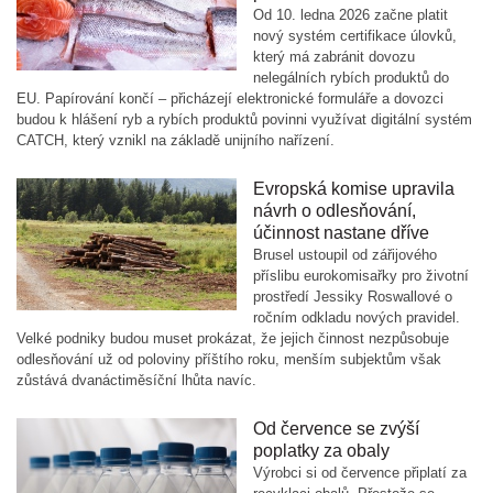
Od 10. ledna 2026 začne platit
nový systém certifikace úlovků,
který má zabránit dovozu
nelegálních rybích produktů do
EU. Papírování končí – přicházejí elektronické formuláře a dovozci
budou k hlášení ryb a rybích produktů povinni využívat digitální systém
CATCH, který vznikl na základě unijního nařízení.
Evropská komise upravila
návrh o odlesňování,
účinnost nastane dříve
Brusel ustoupil od zářijového
příslibu eurokomisařky pro životní
prostředí Jessiky Roswallové o
ročním odkladu nových pravidel.
Velké podniky budou muset prokázat, že jejich činnost nezpůsobuje
odlesňování už od poloviny příštího roku, menším subjektům však
zůstává dvanáctiměsíční lhůta navíc.
Od července se zvýší
poplatky za obaly
Výrobci si od července připlatí za