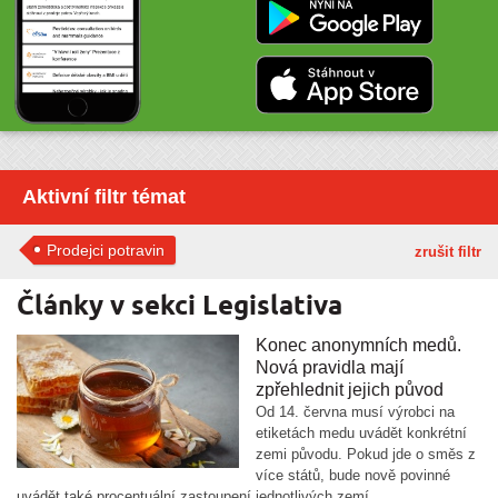
Aktivní filtr témat
Prodejci potravin
zrušit filtr
Články v sekci Legislativa
Konec anonymních medů.
Nová pravidla mají
zpřehlednit jejich původ
Od 14. června musí výrobci na
etiketách medu uvádět konkrétní
zemi původu. Pokud jde o směs z
více států, bude nově povinné
uvádět také procentuální zastoupení jednotlivých zemí.