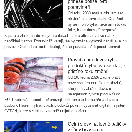
přinese potíže, tvrdí
potravináři
Od roku 2030 mají z trhu zmizet
některé plastové obaly. Opatření
by se mohlo týkat také smršťovací
fólie, která dnes při přepravě
zajišťuje zboží na dřevěných paletách. Jako alternativa se nabízí
například karton. Potravináři varují, že by změna výrazně narušila jejich
provoz. Obchodníci proto doufají, že se pravidla ještě podaří upravit.
Pravidla pro dovoz ryb a
produktů rybolovu se zkraje
příštího roku změní
Od 10. ledna 2026 začne platit
nový systém certifikace úlovků,
který má zabránit dovozu
nelegálních rybích produktů do
EU. Papírování končí – přicházejí elektronické formuláře a dovozci
budou k hlášení ryb a rybích produktů povinni využívat digitální systém
CATCH, který vznikl na základě unijního nařízení.
Celní slevy na levné balíčky
z Číny brzy skončí