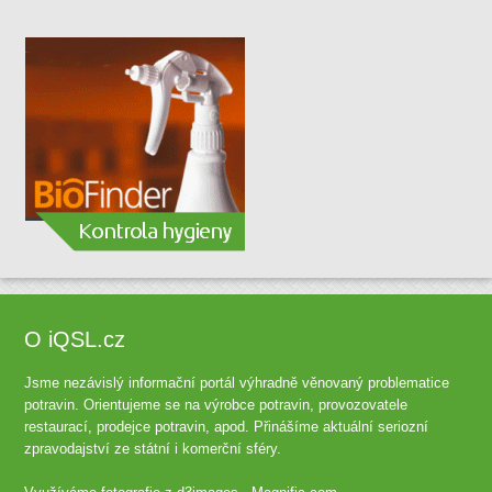
O iQSL.cz
Jsme nezávislý informační portál výhradně věnovaný problematice
potravin. Orientujeme se na výrobce potravin, provozovatele
restaurací, prodejce potravin, apod. Přinášíme aktuální seriozní
zpravodajství ze státní i komerční sféry.