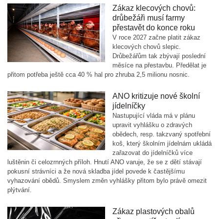
Zákaz klecových chovů:
drůbežáři musí farmy
přestavět do konce roku
V roce 2027 začne platit zákaz
klecových chovů slepic.
Drůbežářům tak zbývají poslední
měsíce na přestavbu. Předělat je
přitom potřeba ještě cca 40 % hal pro zhruba 2,5 milionu nosnic.
ANO kritizuje nové školní
jídelníčky
Nastupující vláda má v plánu
upravit vyhlášku o zdravých
obědech, resp. takzvaný spotřební
koš, který školním jídelnám ukládá
zařazovat do jídelníčků více
luštěnin či celozrnných příloh. Hnutí ANO varuje, že se z dětí stávají
pokusní strávníci a že nová skladba jídel povede k častějšímu
vyhazování obědů. Smyslem změn vyhlášky přitom bylo právě omezit
plýtvání.
Zákaz plastových obalů