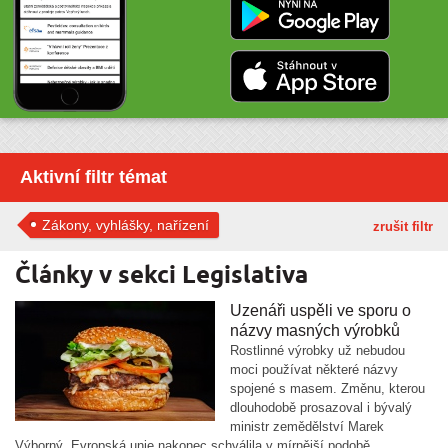
Aktivní filtr témat
Zákony, vyhlášky, nařízení
zrušit filtr
Články v sekci Legislativa
Uzenáři uspěli ve sporu o
názvy masných výrobků
Rostlinné výrobky už nebudou
moci používat některé názvy
spojené s masem. Změnu, kterou
dlouhodobě prosazoval i bývalý
ministr zemědělství Marek
Výborný, Evropská unie nakonec schválila v mírnější podobě.