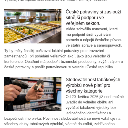
České potraviny si zaslouží
silnější podporu ve
veřejném sektoru
Vláda schválila usnesení, které
má podpořit širší využívání
potravin a nápojů českého původu
ve státní správě a samosprávách.
Ty by měly častěji pořizovat lokální potraviny pro stravování
zaměstnanců i při pořádání veřejných akcí, jako jsou veletrhy či
konference. Opatření má podpořit tuzemské producenty, zvýšit zájem o
české potraviny a posílit potravinovou suverenitu České republiky.
Sledovatelnost tabákových
výrobků nově platí pro
všechny kategorie
Od 20. května 2026 již není možné
uvádět do volného oběhu ani
vyvážet tabákové výrobky bez
jedinečného identifikátoru a
bezpečnostního prvku. Povinnost sledovatelnosti se nově vztahuje na
všechny druhy tabákových výrobků, včetně doutníků, zahřívaného