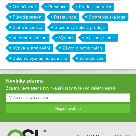
Označování
Prevence
Prodejci potravin
Původ potravin
Restaurace
Spotřebitelská loga
Státní inspekce
Stažení výrobku z prodeje
Veterinární zákon
Výrobci
Výzkum, studie
Výživa a stravování
Zákon o potravinách
Zákon o významné tržní síle
Zemědělství
Novinky zdarma
Zdarma newsletter s novinkami každý týden do Vašeho emailu
Registrovat se