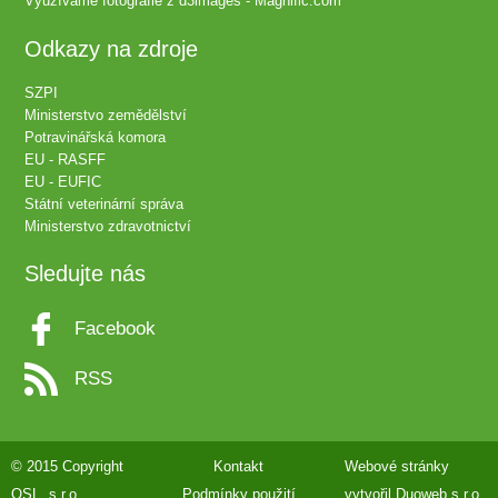
Využíváme fotografie z
d3images - Magnific.com
Odkazy na zdroje
SZPI
Ministerstvo zemědělství
Potravinářská komora
EU - RASFF
EU - EUFIC
Státní veterinární správa
Ministerstvo zdravotnictví
Sledujte nás
Facebook
RSS
© 2015 Copyright
Kontakt
Webové stránky
QSL, s.r.o.
Podmínky použití
vytvořil
Duoweb s.r.o.