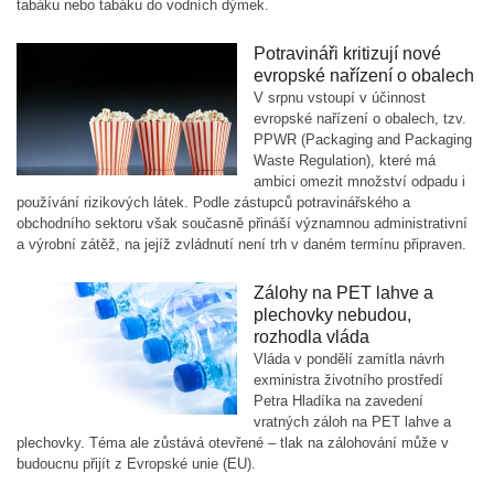
tabáku nebo tabáku do vodních dýmek.
Potravináři kritizují nové
evropské nařízení o obalech
V srpnu vstoupí v účinnost
evropské nařízení o obalech, tzv.
PPWR (Packaging and Packaging
Waste Regulation), které má
ambici omezit množství odpadu i
používání rizikových látek. Podle zástupců potravinářského a
obchodního sektoru však současně přináší významnou administrativní
a výrobní zátěž, na jejíž zvládnutí není trh v daném termínu připraven.
Zálohy na PET lahve a
plechovky nebudou,
rozhodla vláda
Vláda v pondělí zamítla návrh
exministra životního prostředí
Petra Hladíka na zavedení
vratných záloh na PET lahve a
plechovky. Téma ale zůstává otevřené – tlak na zálohování může v
budoucnu přijít z Evropské unie (EU).