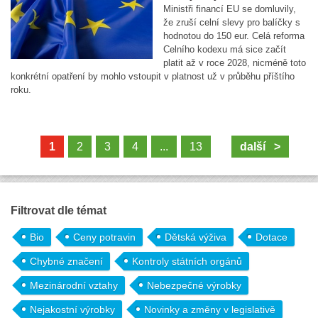
Ministři financí EU se domluvily,
že zruší celní slevy pro balíčky s
hodnotou do 150 eur. Celá reforma
Celního kodexu má sice začít
platit až v roce 2028, nicméně toto
konkrétní opatření by mohlo vstoupit v platnost už v průběhu příštího
roku.
1
2
3
4
...
13
další >
Filtrovat dle témat
Bio
Ceny potravin
Dětská výživa
Dotace
Chybné značení
Kontroly státních orgánů
Mezinárodní vztahy
Nebezpečné výrobky
Nejakostní výrobky
Novinky a změny v legislativě