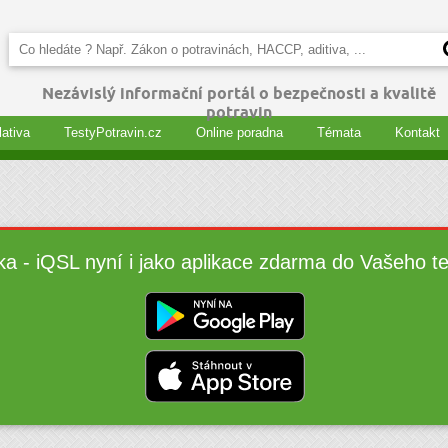
Nezávislý informační portál o bezpečnosti a kvalitě
potravin
lativa
TestyPotravin.cz
Online poradna
Témata
Kontakt
ka - iQSL nyní i jako aplikace zdarma do Vašeho t