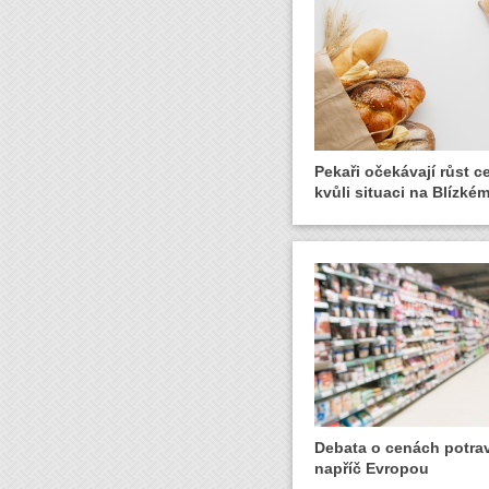
Pekaři očekávají růst c
kvůli situaci na Blízk
Debata o cenách potravi
napříč Evropou