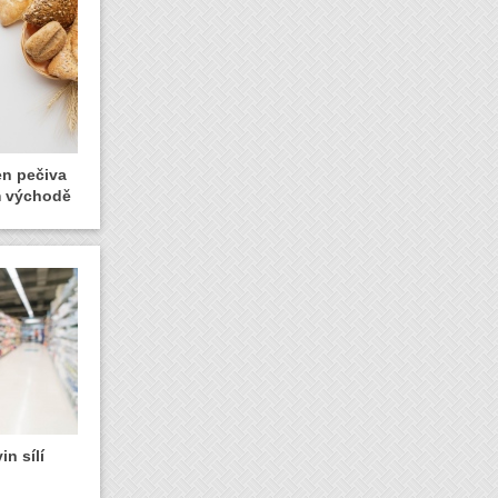
en pečiva
ém východě
n sílí