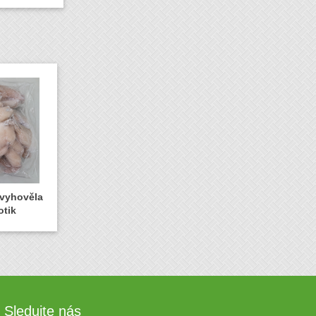
evyhověla
otik
Sledujte nás