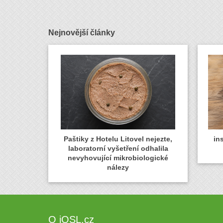
Nejnovější články
Paštiky z Hotelu Litovel nejezte,
in
laboratorní vyšetření odhalila
nevyhovující mikrobiologické
nálezy
O iQSL.cz