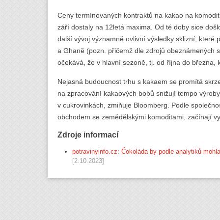
Ceny termínovaných kontraktů na kakao na komoditn
září dostaly na 12letá maxima. Od té doby sice došl
další vývoj významně ovlivní výsledky sklizní, které
a Ghaně (pozn. přičemž dle zdrojů obeznámených se
očekává, že v hlavní sezoně, tj. od října do března,
Nejasná budoucnost trhu s kakaem se promítá skrze
na zpracování kakaových bobů snižují tempo výrob
v cukrovinkách, zmiňuje Bloomberg. Podle společnost
obchodem se zemědělskými komoditami, začínají vy
Zdroje informací
potravinyinfo.cz: Čokoláda by podle analytiků mohla
[2.10.2023]