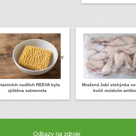
V
stantních nudlích REEVA byla
Mražená žabí stehýnka n
zjištěna salmonela
kvůli reziduím antibi
Odkazy na zdroje