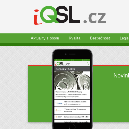
Aktuality z oboru
Kvalita
Bezpečnost
Legis
Novin