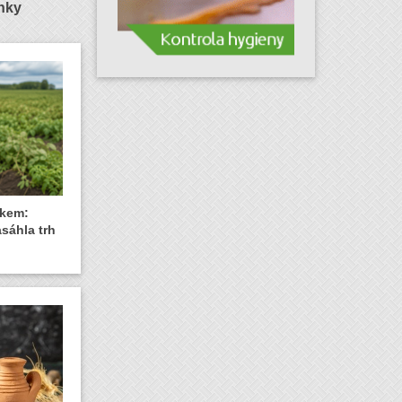
ánky
akem:
sáhla trh