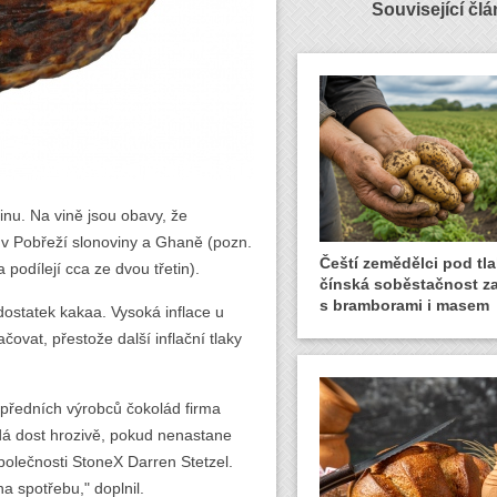
Související čl
inu. Na vině jsou obavy, že
 v Pobřeží slonoviny a Ghaně (pozn.
Čeští zemědělci pod tl
odílejí cca ze dvou třetin).
čínská soběstačnost za
s bramborami i masem
edostatek kakaa. Vysoká inflace u
ovat, přestože další inflační tlaky
ředních výrobců čokolád firma
dá dost hrozivě, pokud nenastane
společnosti StoneX Darren Stetzel.
a spotřebu," doplnil.