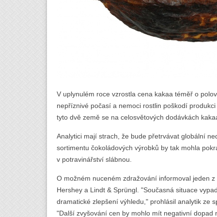
V uplynulém roce vzrostla cena kakaa téměř o polov
nepříznivé počasí a nemoci rostlin poškodí produkci
tyto dvě země se na celosvětových dodávkách kakaa p
Analytici mají strach, že bude přetrvávat globální n
sortimentu čokoládových výrobků by tak mohla pokrač
v potravinářství slábnou.
O možném nuceném zdražování informoval jeden z p
Hershey a Lindt & Sprüngl. "Současná situace vypa
dramatické zlepšení výhledu," prohlásil analytik ze 
"Další zvyšování cen by mohlo mít negativní dopad n