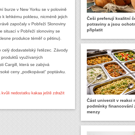
í burze v New Yorku se v polovině
o k lehkému poklesu, nicméně jejich
Češi preferují kvalitní 
 právě započaly v Pobřeží Slonoviny
potraviny a jsou ochotn
připlatit
 situací v Pobřeží slonoviny se
 klesne produkce téměř o pětinu).
 celý dodavatelský řetězec. Závody
y produktů využívaných
i Cargill, která se zabývá
soké ceny „podkopávat“ poptávku.
 kvůli nedostatku kakaa ještě zdražit
Část univerzit v reakci
podmínky financování 
menzy