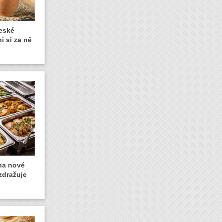
české
i si za ně
 na nové
zdražuje