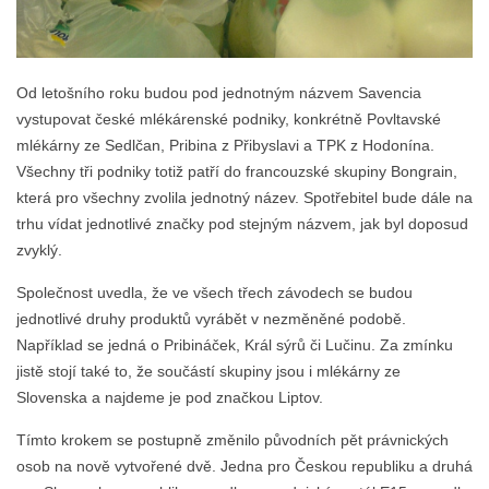
Od letošního roku budou pod jednotným názvem Savencia
vystupovat české mlékárenské podniky, konkrétně Povltavské
mlékárny ze Sedlčan, Pribina z Přibyslavi a TPK z Hodonína.
Všechny tři podniky totiž patří do francouzské skupiny Bongrain,
která pro všechny zvolila jednotný název. Spotřebitel bude dále na
trhu vídat jednotlivé značky pod stejným názvem, jak byl doposud
zvyklý.
Společnost uvedla, že ve všech třech závodech se budou
jednotlivé druhy produktů vyrábět v nezměněné podobě.
Například se jedná o Pribináček, Král sýrů či Lučinu. Za zmínku
jistě stojí také to, že součástí skupiny jsou i mlékárny ze
Slovenska a najdeme je pod značkou Liptov.
Tímto krokem se postupně změnilo původních pět právnických
osob na nově vytvořené dvě. Jedna pro Českou republiku a druhá