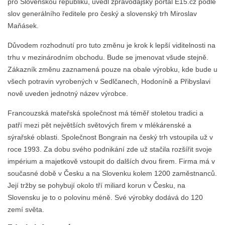
pro Slovenskou republiku, uvedl zpravodajský portál E15.cz podle
slov generálního ředitele pro český a slovenský trh Miroslav
Maňásek.
Důvodem rozhodnutí pro tuto změnu je krok k lepší viditelnosti na
trhu v mezinárodním obchodu. Bude se jmenovat všude stejně.
Zákazník změnu zaznamená pouze na obale výrobku, kde bude u
všech potravin vyrobených v Sedlčanech, Hodoníně a Přibyslavi
nově uveden jednotný název výrobce.
Francouzská mateřská společnost má téměř stoletou tradici a
patří mezi pět největších světových firem v mlékárenské a
sýrařské oblasti. Společnost Bongrain na český trh vstoupila už v
roce 1993. Za dobu svého podnikání zde už stačila rozšířit svoje
impérium a majetkově vstoupit do dalších dvou firem. Firma má v
současné době v Česku a na Slovenku kolem 1200 zaměstnanců.
Její tržby se pohybují okolo tří miliard korun v Česku, na
Slovensku je to o polovinu méně. Své výrobky dodává do 120
zemí světa.