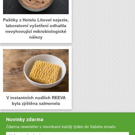
Paštiky z Hotelu Litovel nejezte,
laboratorní vyšetření odhalila
nevyhovující mikrobiologické
nálezy
V instantních nudlích REEVA
byla zjištěna salmonela
Novinky zdarma
Zdarma newsletter s novinkami každý týden do Vašeho emailu