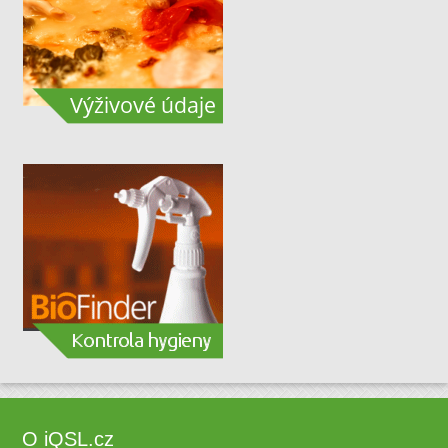
O iQSL.cz