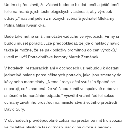
Umím si představit, že všichni budeme hledat tenčí a ještě tenčí
folie na hraně jejich technologických vlastností, aby výrobek
udržely,“ nastínil jeden z možných scénářů jednatel Mlékárny
Polná Miloš Kvasnička.
Bude také nutné snížit množství vzduchu ve výrobcích. Firmy si
budou muset poradit. „Lze předpokládat, že jde o náklady navíc,
takže je možné, že se pak položky promítnou do cen výrobků,“
uvedl mluvčí Potravinářské komory Marek Zemánek.
V hotelech, restauracích ani v obchodech už nebudou k dostání
jednotlivě balené porce některých potravin, jako jsou smetany do
kávy nebo marmelády. „Nemají recyklační využití a špatně se
separují, což znamená, že většinou končí ve spalovně nebo ve
směsném komunálním odpadu,“ vysvětlil vrchní ředitel sekce
ochrany životního prostředí na ministerstvu životního prostředí
David Surý.
V obchodech pravděpodobně zákazníci přestanou mít k dispozici
velmi lehké plastové tašky (pozn. sáčky na ovoce a pečivo).