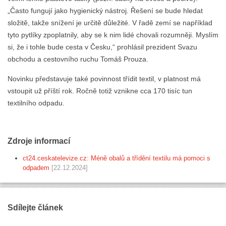
„Často fungují jako hygienický nástroj. Řešení se bude hledat
složitě, takže snížení je určitě důležité. V řadě zemí se například
tyto pytlíky zpoplatnily, aby se k nim lidé chovali rozumněji. Myslím
si, že i tohle bude cesta v Česku,“ prohlásil prezident Svazu
obchodu a cestovního ruchu Tomáš Prouza.
Novinku představuje také povinnost třídit textil, v platnost má
vstoupit už příští rok. Ročně totiž vznikne cca 170 tisíc tun
textilního odpadu.
Zdroje informací
ct24.ceskatelevize.cz: Méně obalů a třídění textilu má pomoci s
odpadem
[22.12.2024]
Sdílejte článek