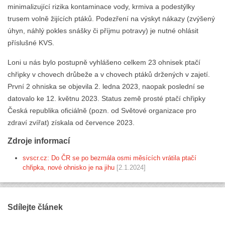
minimalizující rizika kontaminace vody, krmiva a podestýlky
trusem volně žijících ptáků. Podezření na výskyt nákazy (zvýšený
úhyn, náhlý pokles snášky či příjmu potravy) je nutné ohlásit
příslušné KVS.
Loni u nás bylo postupně vyhlášeno celkem 23 ohnisek ptačí
chřipky v chovech drůbeže a v chovech ptáků držených v zajetí.
První 2 ohniska se objevila 2. ledna 2023, naopak poslední se
datovalo ke 12. květnu 2023. Status země prosté ptačí chřipky
Česká republika oficiálně (pozn. od Světové organizace pro
zdraví zvířat) získala od července 2023.
Zdroje informací
svscr.cz: Do ČR se po bezmála osmi měsících vrátila ptačí
chřipka, nové ohnisko je na jihu
[2.1.2024]
Sdílejte článek