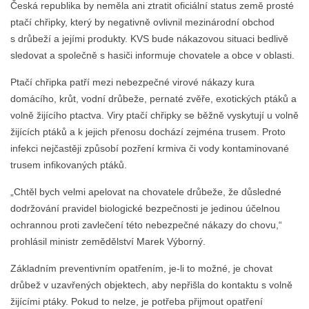
Česká republika by neměla ani ztratit oficiální status země prosté
ptačí chřipky, který by negativně ovlivnil mezinárodní obchod
s drůbeží a jejími produkty. KVS bude nákazovou situaci bedlivě
sledovat a společně s hasiči informuje chovatele a obce v oblasti.
Ptačí chřipka patří mezi nebezpečné virové nákazy kura
domácího, krůt, vodní drůbeže, pernaté zvěře, exotických ptáků a
volně žijícího ptactva. Viry ptačí chřipky se běžně vyskytují u volně
žijících ptáků a k jejich přenosu dochází zejména trusem. Proto
infekci nejčastěji způsobí pozření krmiva či vody kontaminované
trusem infikovaných ptáků.
„Chtěl bych velmi apelovat na chovatele drůbeže, že důsledné
dodržování pravidel biologické bezpečnosti je jedinou účelnou
ochrannou proti zavlečení této nebezpečné nákazy do chovu,“
prohlásil ministr zemědělství Marek Výborný.
Základním preventivním opatřením, je-li to možné, je chovat
drůbež v uzavřených objektech, aby nepřišla do kontaktu s volně
žijícími ptáky. Pokud to nelze, je potřeba přijmout opatření