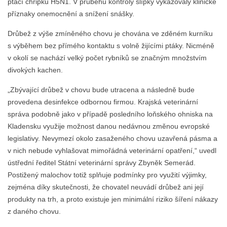
ptačí chřipku H5N1. V průběhu kontroly slípky vykazovaly klinické
příznaky onemocnění a snížení snášky.
Drůbež z výše zmíněného chovu je chována ve zděném kurníku
s výběhem bez přímého kontaktu s volně žijícími ptáky. Nicméně
v okolí se nachází velký počet rybníků se značným množstvím
divokých kachen.
„Zbývající drůbež v chovu bude utracena a následně bude
provedena desinfekce odbornou firmou. Krajská veterinární
správa podobně jako v případě posledního loňského ohniska na
Kladensku využije možnost danou nedávnou změnou evropské
legislativy. Nevymezí okolo zasaženého chovu uzavřená pásma a
v nich nebude vyhlašovat mimořádná veterinární opatření,“ uvedl
ústřední ředitel Státní veterinární správy Zbyněk Semerád.
Postižený malochov totiž splňuje podmínky pro využití výjimky,
zejména díky skutečnosti, že chovatel neuvádí drůbež ani její
produkty na trh, a proto existuje jen minimální riziko šíření nákazy
z daného chovu.