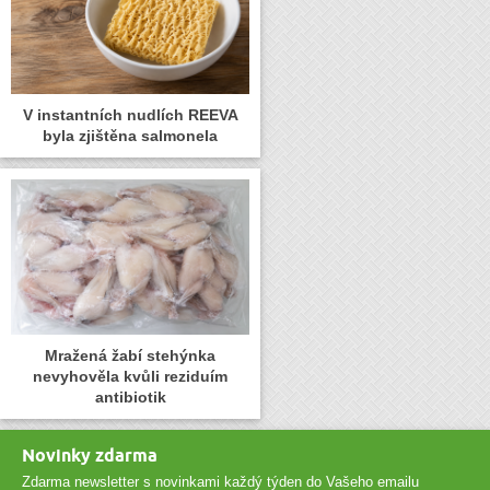
V instantních nudlích REEVA
byla zjištěna salmonela
Mražená žabí stehýnka
nevyhověla kvůli reziduím
antibiotik
Novinky zdarma
Zdarma newsletter s novinkami každý týden do Vašeho emailu