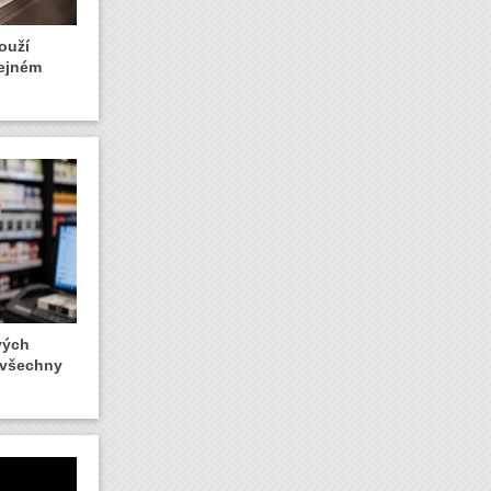
ouží
řejném
vých
 všechny