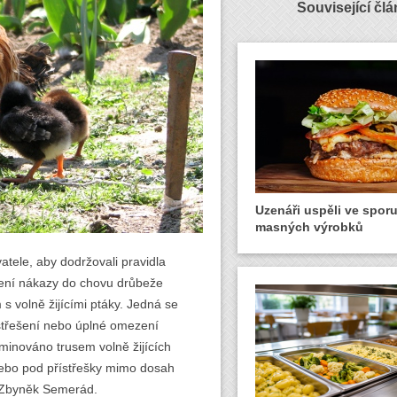
Související čl
Uzenáři uspěli ve spor
masných výrobků
tele, aby dodržovali pravidla
čení nákazy do chovu drůbeže
 volně žijícími ptáky. Jedná se
astřešení nebo úplné omezení
minováno trusem volně žijících
 nebo pod přístřešky mimo dosah
VS Zbyněk Semerád.