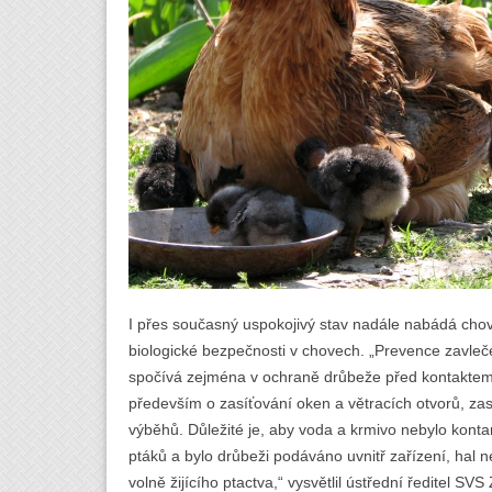
I přes současný uspokojivý stav nadále nabádá chova
biologické bezpečnosti v chovech. „Prevence zavle
spočívá zejména v ochraně drůbeže před kontaktem s
především o zasíťování oken a větracích otvorů, z
výběhů. Důležité je, aby voda a krmivo nebylo konta
ptáků a bylo drůbeži podáváno uvnitř zařízení, hal
volně žijícího ptactva,“ vysvětlil ústřední ředitel S