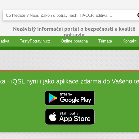
Nezávislý informační portál o bezpečnosti a kvalitě
potravin
lativa
TestyPotravin.cz
Online poradna
Témata
Kontakt
ka - iQSL nyní i jako aplikace zdarma do Vašeho t