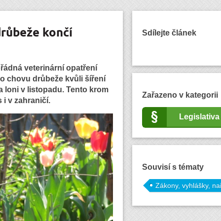
růbeže končí
Sdílejte článek
ořádná veterinární opatření
o chovu drůbeže kvůli šíření
a loni v listopadu. Tento krom
Zařazeno v kategorii
i v zahraničí.
Legislativa
Souvisí s tématy
Zákony, vyhlášky, na