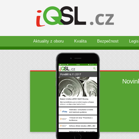
Aktuality z oboru
Kvalita
Bezpečnost
Legis
Novin