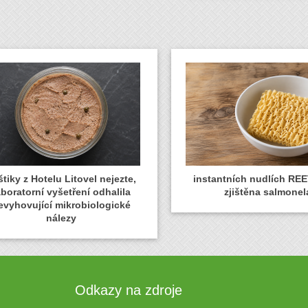
tiky z Hotelu Litovel nejezte,
instantních nudlích REE
aboratorní vyšetření odhalila
zjištěna salmonel
evyhovující mikrobiologické
nálezy
Odkazy na zdroje