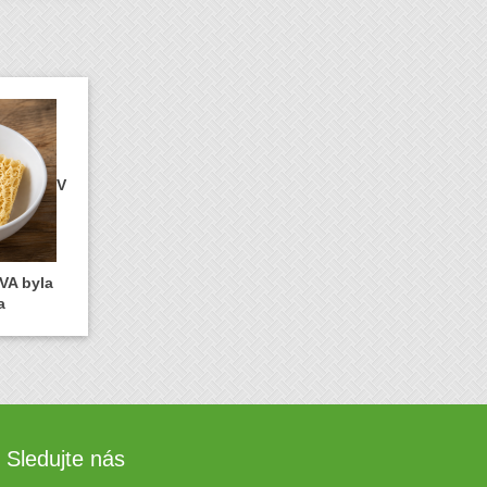
V
VA byla
a
Sledujte nás