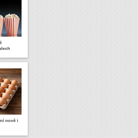
é
alech
ní nově i