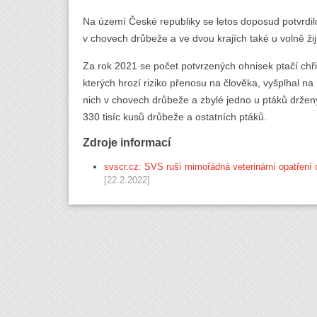
Na území České republiky se letos doposud potvrdilo
v chovech drůbeže a ve dvou krajích také u volně žijí
Za rok 2021 se počet potvrzených ohnisek ptačí ch
kterých hrozí riziko přenosu na člověka, vyšplhal na
nich v chovech drůbeže a zbylé jedno u ptáků drženýc
330 tisíc kusů drůbeže a ostatních ptáků.
Zdroje informací
svscr.cz: SVS ruší mimořádná veterinární opatření
[22.2.2022]