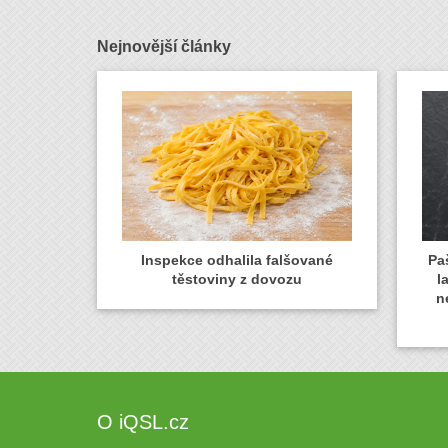
Nejnovější články
Inspekce odhalila falšované
Paš
těstoviny z dovozu
l
n
O iQSL.cz