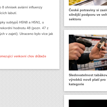
 8 ohnisek aviární influenzy
České potraviny si zasl
cích labutí.
silnější podporu ve ve
sektoru
řipky subtypů H5N8 a H5N1, u
 rekordní hodnotu 48 (pozn. 47 z
h v zajetí). Utraceno bylo více jak
 omezující venkovní chov drůbeže
Sledovatelnost tabáko
výrobků nově platí pro
kategorie