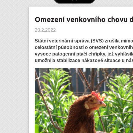
Omezení venkovního chovu d
23.2.2022
Státní veterinární správa (SVS) zrušila mim
celostátní působnosti o omezení venkovníh
vysoce patogenní ptačí chřipky, jež vyhlásil
umožnila stabilizace nákazové situace u nás 