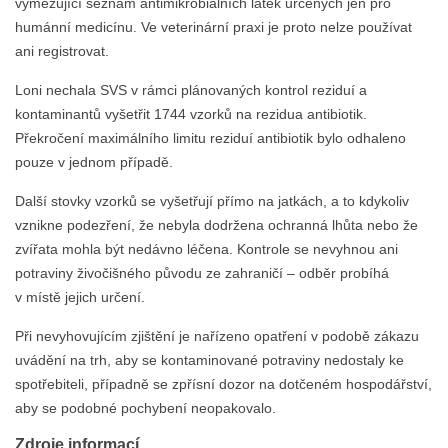
vymezující seznam antimikrobiálních látek určených jen pro
humánní medicínu. Ve veterinární praxi je proto nelze používat
ani registrovat.
Loni nechala SVS v rámci plánovaných kontrol reziduí a
kontaminantů vyšetřit 1744 vzorků na rezidua antibiotik.
Překročení maximálního limitu reziduí antibiotik bylo odhaleno
pouze v jednom případě.
Další stovky vzorků se vyšetřují přímo na jatkách, a to kdykoliv
vznikne podezření, že nebyla dodržena ochranná lhůta nebo že
zvířata mohla být nedávno léčena. Kontrole se nevyhnou ani
potraviny živočišného původu ze zahraničí – odběr probíhá
v místě jejich určení.
Při nevyhovujícím zjištění je nařízeno opatření v podobě zákazu
uvádění na trh, aby se kontaminované potraviny nedostaly ke
spotřebiteli, případně se zpřísní dozor na dotčeném hospodářství,
aby se podobné pochybení neopakovalo.
Zdroje informací