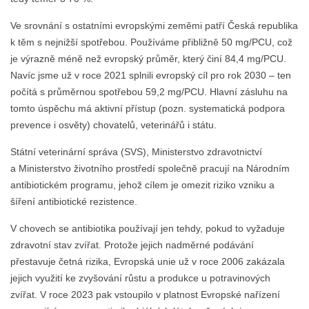
Ve srovnání s ostatními evropskými zeměmi patří Česká republika
k těm s nejnižší spotřebou. Používáme přibližně 50 mg/PCU, což
je výrazně méně než evropský průměr, který činí 84,4 mg/PCU.
Navíc jsme už v roce 2021 splnili evropský cíl pro rok 2030 – ten
počítá s průměrnou spotřebou 59,2 mg/PCU. Hlavní zásluhu na
tomto úspěchu má aktivní přístup (pozn. systematická podpora
prevence i osvěty) chovatelů, veterinářů i státu.
Státní veterinární správa (SVS), Ministerstvo zdravotnictví
a Ministerstvo životního prostředí společně pracují na Národním
antibiotickém programu, jehož cílem je omezit riziko vzniku a
šíření antibiotické rezistence.
V chovech se antibiotika používají jen tehdy, pokud to vyžaduje
zdravotní stav zvířat. Protože jejich nadměrné podávání
přestavuje četná rizika, Evropská unie už v roce 2006 zakázala
jejich využití ke zvyšování růstu a produkce u potravinových
zvířat. V roce 2023 pak vstoupilo v platnost Evropské nařízení