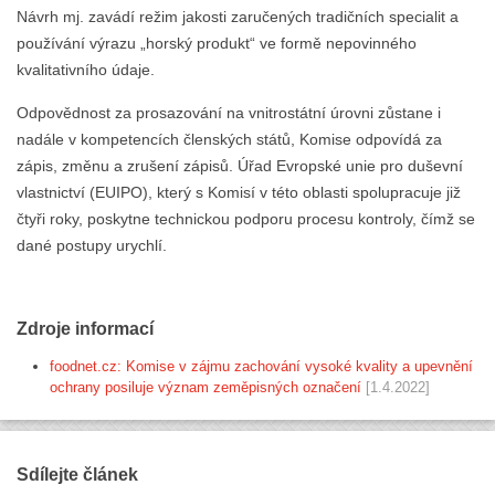
Návrh mj. zavádí režim jakosti zaručených tradičních specialit a
používání výrazu „horský produkt“ ve formě nepovinného
kvalitativního údaje.
Odpovědnost za prosazování na vnitrostátní úrovni zůstane i
nadále v kompetencích členských států, Komise odpovídá za
zápis, změnu a zrušení zápisů. Úřad Evropské unie pro duševní
vlastnictví (EUIPO), který s Komisí v této oblasti spolupracuje již
čtyři roky, poskytne technickou podporu procesu kontroly, čímž se
dané postupy urychlí.
Zdroje informací
foodnet.cz: Komise v zájmu zachování vysoké kvality a upevnění
ochrany posiluje význam zeměpisných označení
[1.4.2022]
Sdílejte článek