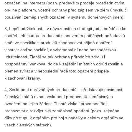
označení na internetu (pozn. především prodeje prostřednictvím
on-line platforem, včetně ochrany před zápisem ve zlém úmyslu či
používání zeměpisných označení v systému doménových jmen).
3, Lepší udržitelnost – v návaznosti na strategii „od zemědělce ke
spotřebiteli“ budou producenti stanovením patřičných požadavků
smět ve specifikaci produktů zhodnocovat přijatá opatření
v souvislosti se sociální, enviromentální nebo hospodářskou
udržitelností. Zlepší se tak ochrana přírodních zdrojů i
hospodářství venkova, dojde k zajištění místních odrůd rostlin a
plemen zvířat a v neposlední řadě toto opatření přispěje
k zachování krajiny.
4, Seskupení oprávněných producentů – představuje povinnost
členských států uznat seskupení producentů zeměpisných
označení na jejich žádost. Ti poté získají pravomoc řídit,
prosazovat a rozvíjet svá zeměpisná opatření (pozn. zejména
díky přístupu k orgánům pro boj s padělky a celním orgánům ve
všech členských státech).