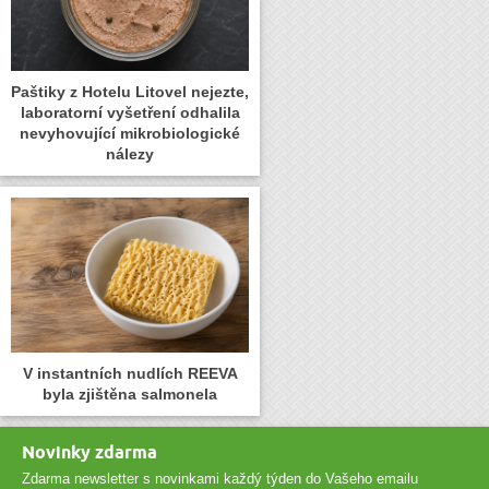
Paštiky z Hotelu Litovel nejezte,
laboratorní vyšetření odhalila
nevyhovující mikrobiologické
nálezy
V instantních nudlích REEVA
byla zjištěna salmonela
Novinky zdarma
Zdarma newsletter s novinkami každý týden do Vašeho emailu