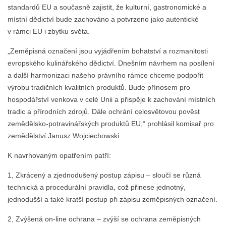
standardů EU a současně zajistit, že kulturní, gastronomické a
místní dědictví bude zachováno a potvrzeno jako autentické
v rámci EU i zbytku světa.
„Zeměpisná označení jsou vyjádřením bohatství a rozmanitosti
evropského kulinářského dědictví. Dnešním návrhem na posílení
a další harmonizaci našeho právního rámce chceme podpořit
výrobu tradičních kvalitních produktů. Bude přínosem pro
hospodářství venkova v celé Unii a přispěje k zachování místních
tradic a přírodních zdrojů. Dále ochrání celosvětovou pověst
zemědělsko-potravinářských produktů EU,“ prohlásil komisař pro
zemědělství Janusz Wojciechowski.
K navrhovaným opatřením patří:
1, Zkrácený a zjednodušený postup zápisu – sloučí se různá
technická a procedurální pravidla, což přinese jednotný,
jednodušší a také kratší postup při zápisu zeměpisných označení.
2, Zvýšená on-line ochrana – zvýší se ochrana zeměpisných