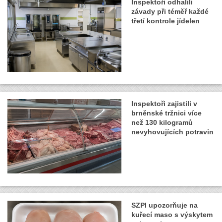
Inspektoři odhalili
závady při téměř každé
třetí kontrole jídelen
Inspektoři zajistili v
brněnské tržnici více
než 130 kilogramů
nevyhovujících potravin
SZPI upozorňuje na
kuřecí maso s výskytem