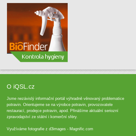
O iQSL.cz
Jsme nezávislý informační portál výhradně věnovaný problematice
potravin. Orientujeme se na výrobce potravin, provozovatele
restaurací, prodejce potravin, apod. Přinášíme aktuální seriozní
zpravodajství ze státní i komerční sféry.
Využíváme fotografie z
d3images - Magnific.com