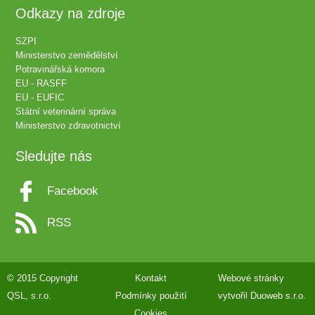
Odkazy na zdroje
SZPI
Ministerstvo zemědělství
Potravinářská komora
EU - RASFF
EU - EUFIC
Státní veterinární správa
Ministerstvo zdravotnictví
Sledujte nás
Facebook
RSS
© 2015 Copyright
Kontakt
Webové stránky
QSL, s.r.o.
Podmínky použití
vytvořil
Duoweb s.r.o.
Cookies