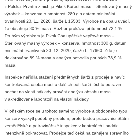
z Polska. Prvním z nich je Pikok Kuřecí maso – Sterilovaný masný
výrobek – konzerva o hmotnosti 280 g s datem minimální
trvanlivosti 23. 11. 2020, šarže L 15583. Výrobce na obalu uvádí,
že obsahuje 80 % masa. Rozbor prokázal přítomnost 72,1 %.
Druhým výrobkem je Pikok Chalupářské vepřové maso –
Sterilovaný masný výrobek – konzerva, hmotnost 300 g, datum
minimální trvanlivosti 20. 12. 2020, šarže L: 17660. Zde je
deklarováno 89 % masa a analýza potvrdila pouhých 78,9 %
masa.
Inspekce nařídila stažení předmětných šarží z prodeje a navíc
kontrolovaná osoba musí u dalších pěti šarží těchto potravin
nechat na vlastí náklady provést analýzu obsahu masa
v akreditované laboratoři na vlastní náklady.
V loňském roce se u tohoto samého výrobce a obdobného typu
konzerv vyskytl podobný problém, proto budou pracovníci Státní
zemědělské a potravinářské inspekce v kontrolách i nadále
intenzivně pokračovat. Prodejce teď čeká na zahájení správního