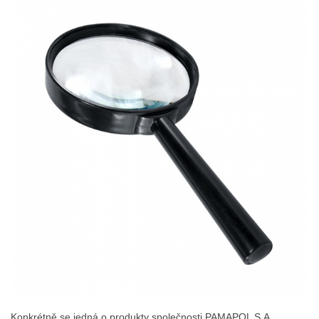
Konkrétně se jedná o produkty společnosti PAMAPOL S.A.