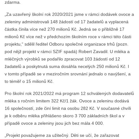
zdarma.
„Za uzavřený školní rok 2020/2021 jsme v rámci dodávek ovoce a
zeleniny administrovali 148 žádostí od 17 žadatelů a vyplacená
částka činila více než 270 milionů Kč. Jedná se o přibližně 17
milionů Kč více než v předchozím školním roce v rámci této části
projektu,“ sdělil ředitel Odboru společné organizace trhů (pozn.
pod nějž projekt v rámci SZIF spadá) Robert Zavadil. U mléka a
mléčných výrobků se podařilo zpracovat 103 žádostí od 12
žadatelů a poskytnutá suma dosáhla necelých 250 milionů Kč. I
v tomto případě se v meziročním srovnání jednalo o navýšení, a
to téměř o 15 milionů Kč.
Pro školní rok 2021/2022 má program 12 schválených dodavatelů
mléka s ročním limitem 322 Kč/1 žák. Ovoce a zeleninu dodává
16 společností, zde činí limit na osobu 282 Kč. V současné chvíli
je k odběru mléka přihlášeno skoro 3 700 základních škol a v
případě ovoce a zeleniny jsou jich bez mála 4 000.
„Projekt považujeme za užitečný. Děti se učí, že zařazovat