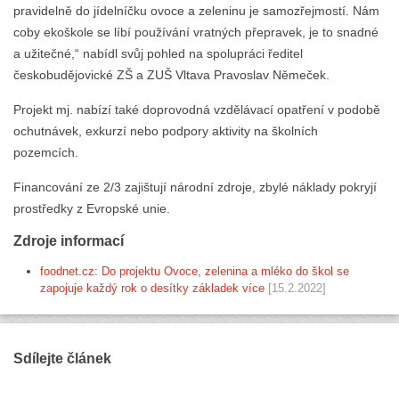
pravidelně do jídelníčku ovoce a zeleninu je samozřejmostí. Nám
coby ekoškole se líbí používání vratných přepravek, je to snadné
a užitečné,“ nabídl svůj pohled na spolupráci ředitel
českobudějovické ZŠ a ZUŠ Vltava Pravoslav Němeček.
Projekt mj. nabízí také doprovodná vzdělávací opatření v podobě
ochutnávek, exkurzí nebo podpory aktivity na školních
pozemcích.
Financování ze 2/3 zajištují národní zdroje, zbylé náklady pokryjí
prostředky z Evropské unie.
Zdroje informací
foodnet.cz: Do projektu Ovoce, zelenina a mléko do škol se
zapojuje každý rok o desítky základek více
[15.2.2022]
Sdílejte článek