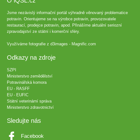
O iQSL.cz
Jsme nezávislý informační portál výhradně věnovaný problematice
potravin. Orientujeme se na výrobce potravin, provozovatele
restaurací, prodejce potravin, apod. Přinášíme aktuální seriozní
zpravodajství ze státní i komerční sféry.
Využíváme fotografie z
d3images - Magnific.com
Odkazy na zdroje
SZPI
Ministerstvo zemědělství
Potravinářská komora
EU - RASFF
EU - EUFIC
Státní veterinární správa
Ministerstvo zdravotnictví
Sledujte nás
Facebook