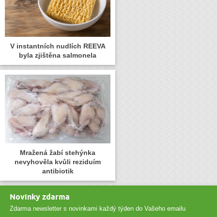
V instantních nudlích REEVA
byla zjištěna salmonela
Mražená žabí stehýnka
nevyhověla kvůli reziduím
antibiotik
Novinky zdarma
Zdarma newsletter s novinkami každý týden do Vašeho emailu