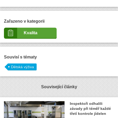
Zařazeno v kategorii
Kvalita
Souvisí s tématy
Dětská výživa
Související články
Inspektoři odhalili
závady při téměř každé
třetí kontrole jídelen