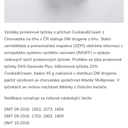
Výrobky proteinové tyčinky s příchutí Cookies&Cream z
Chorvatska na trhu v ČR stahuje DM drogerie z trhu. Státní
zemědělská a potravinářská inspekce (SZPI) obdržela informaci z
evropského systému rychlého varování (RASFF) o výskytu
rizikových šarží proteinových tyčinek. Problém se týká proteinové
tyčinky DAS Gesunde Plus, bílkovinová tyčinka 32%
Cookie&Cream, balení 45 g nabízená v distribuci DM drogerie,
jejichž výrobcem je chorvatská společnost Atlantic Multipower. V
tyčinkách se mohou nacházet štětinky z čistícího kartáče.
Notifikace označuje za rizikové následující šarže:
DMT 08-2016: 1563, 1573, 1604
DMT 09-2016: 1763, 1803, 1809
DMT 10-2016