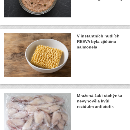
V instantních nudlích
REEVA byla zjištěna
salmonela
Mražená žabí stehýnka
nevyhověla kvůli
reziduím antibiotik