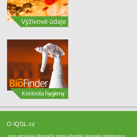
O iQSL.cz
Jsme nezávislý informační portál výhradně věnovaný problematice