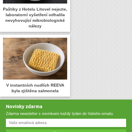
Paštiky z Hotelu Litovel nejezte,
laboratorní vyšetření odhalila
nevyhovující mikrobiologické
nálezy
V instantních nudlích REEVA
byla zjištěna salmonela
Novinky zdarma
Zdarma newsletter s novinkami každý týden do Vašeho emailu