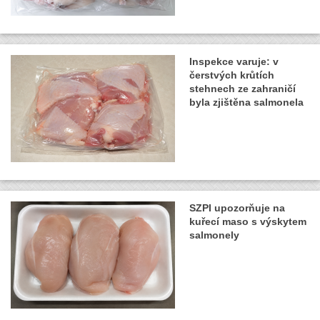
Inspekce varuje: v
čerstvých krůtích
stehnech ze zahraničí
byla zjištěna salmonela
SZPI upozorňuje na
kuřecí maso s výskytem
salmonely