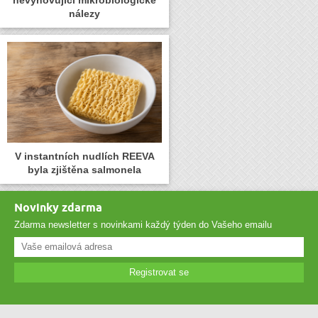
nevyhovující mikrobiologické
nálezy
V instantních nudlích REEVA
byla zjištěna salmonela
Novinky zdarma
Zdarma newsletter s novinkami každý týden do Vašeho emailu
Registrovat se