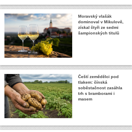
Moravský vlašák
dominoval v Mikulově,
získal čtyři ze sedmi
šampionských titulů
Čeští zemědělci pod
tlakem: čínská
soběstačnost zasáhla
trh s bramborami i
masem