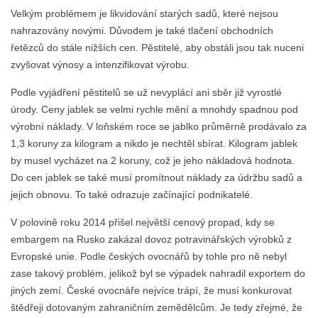
Velkým problémem je likvidování starých sadů, které nejsou
nahrazovány novými. Důvodem je také tlačení obchodních
řetězců do stále nižších cen. Pěstitelé, aby obstáli jsou tak nuceni
zvyšovat výnosy a intenzifikovat výrobu.
Podle vyjádření pěstitelů se už nevyplácí ani sběr již vyrostlé
úrody. Ceny jablek se velmi rychle mění a mnohdy spadnou pod
výrobní náklady. V loňském roce se jablko průměrně prodávalo za
1,3 koruny za kilogram a nikdo je nechtěl sbírat. Kilogram jablek
by musel vycházet na 2 koruny, což je jeho nákladová hodnota.
Do cen jablek se také musí promítnout náklady za údržbu sadů a
jejich obnovu. To také odrazuje začínající podnikatelé.
V polovině roku 2014 přišel největší cenový propad, kdy se
embargem na Rusko zakázal dovoz potravinářských výrobků z
Evropské unie. Podle českých ovocnářů by tohle pro ně nebyl
zase takový problém, jelikož byl se výpadek nahradil exportem do
jiných zemí. České ovocnáře nejvíce trápí, že musí konkurovat
štědřeji dotovaným zahraničním zemědělcům. Je tedy zřejmé, že