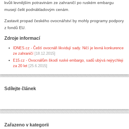
kvůli levnějším potravinám ze zahraničí po ruském embargu
musejí čelit podnákladovým cenám.
Zastavit propad českého ovocnářství by mohly programy podpory
z fondů EU.
Zdroje informací
IDNES.cz - Čeští ovocnáři likvidují sady. Ničí je levná konkurence
ze zahraničí
[18.12.2015]
E15.cz - Ovocnářům škodí ruské embargo, sadů ubývá nejrychleji
za 20 let
[25.6.2015]
Sdílejte článek
Zařazeno v kategorii