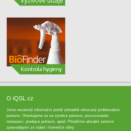
O iQSL.cz
Jsme nezávislý informační portál výhradně věnovaný problematice
potravin. Orientujeme se na výrobce potravin, provozovatele
restaurací, prodejce potravin, apod. Přinášíme aktuální seriozní
zpravodajství ze státní i komerční sféry.