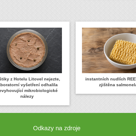
tiky z Hotelu Litovel nejezte,
instantních nudlích REE
aboratorní vyšetření odhalila
zjištěna salmonel
evyhovující mikrobiologické
nálezy
Odkazy na zdroje