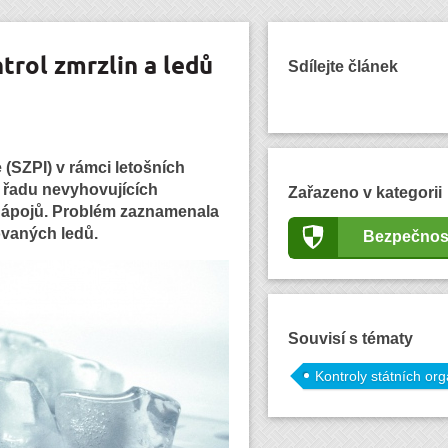
trol zmrzlin a ledů
Sdílejte článek
 (SZPI) v rámci letošních
la řadu nevyhovujících
Zařazeno v kategorii
 nápojů. Problém zaznamenala
ovaných ledů.
Bezpečnos
Souvisí s tématy
Kontroly státních or