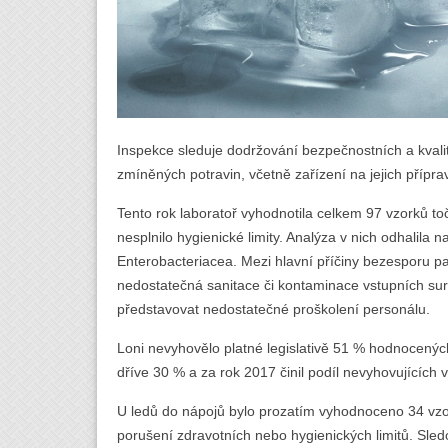
Inspekce sleduje dodržování bezpečnostních a kvali
zmíněných potravin, včetně zařízení na jejich přípra
Tento rok laboratoř vyhodnotila celkem 97 vzorků t
nesplnilo hygienické limity. Analýza v nich odhalila na
Enterobacteriacea. Mezi hlavní příčiny bezesporu pa
nedostatečná sanitace či kontaminace vstupních su
představovat nedostatečné proškolení personálu.
Loni nevyhovělo platné legislativě 51 % hodnocenýc
dříve 30 % a za rok 2017 činil podíl nevyhovujících 
U ledů do nápojů bylo prozatím vyhodnoceno 34 vzor
porušení zdravotních nebo hygienických limitů. Sle