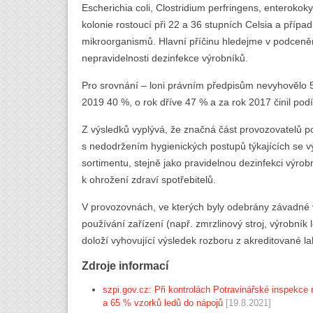
Escherichia coli, Clostridium perfringens, enterokoky,
kolonie rostoucí při 22 a 36 stupních Celsia a přípa
mikroorganismů. Hlavní příčinu hledejme v podceněn
nepravidelnosti dezinfekce výrobníků.
Pro srovnání – loni právním předpisům nevyhovělo 
2019 40 %, o rok dříve 47 % a za rok 2017 činil pod
Z výsledků vyplývá, že značná část provozovatelů pod
s nedodržením hygienických postupů týkajících se v
sortimentu, stejně jako pravidelnou dezinfekci výrob
k ohrožení zdraví spotřebitelů.
V provozovnách, ve kterých byly odebrány závadné vz
používání zařízení (např. zmrzlinový stroj, výrobník 
doloží vyhovující výsledek rozboru z akreditované la
Zdroje informací
szpi.gov.cz: Při kontrolách Potravinářské inspekc
a 65 % vzorků ledů do nápojů
[19.8.2021]