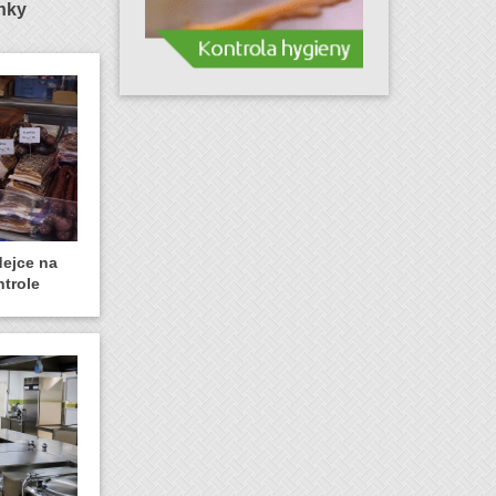
ánky
dejce na
ntrole