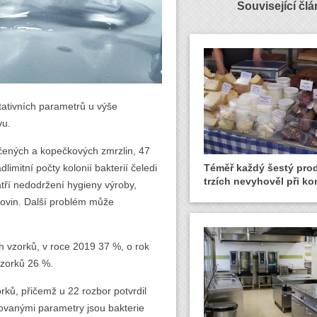
Související čl
tativních parametrů u výše
vu.
očených a kopečkových zmrzlin, 47
dlimitní počty kolonií bakterií čeledi
Téměř každý šestý pro
trzích nevyhověl při ko
tří nedodržení hygieny výroby,
rovin. Další problém může
h vzorků, v roce 2019 37 %, o rok
vzorků 26 %.
ků, přičemž u 22 rozbor potvrdil
dovanými parametry jsou bakterie