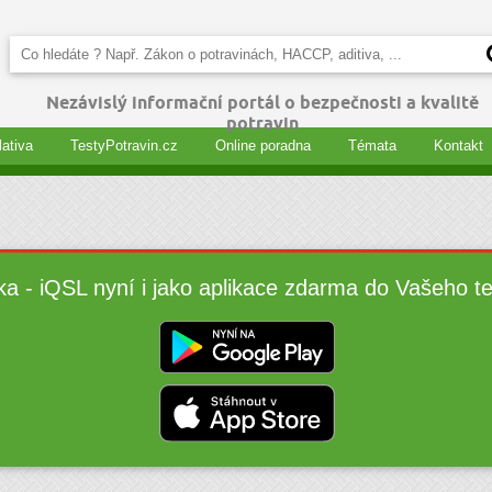
Nezávislý informační portál o bezpečnosti a kvalitě
potravin
lativa
TestyPotravin.cz
Online poradna
Témata
Kontakt
ka - iQSL nyní i jako aplikace zdarma do Vašeho t