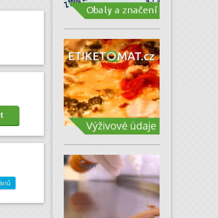
t
gánů