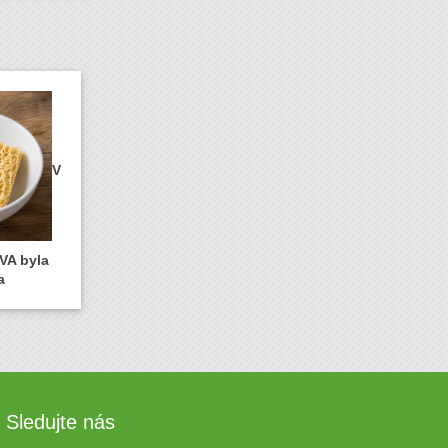
V
VA byla
a
Sledujte nás