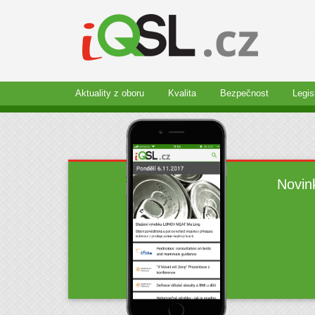
Aktuality z oboru
Kvalita
Bezpečnost
Legis
Novin