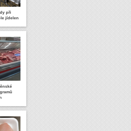
dy při
le jídelen
rněnské
logramů
n