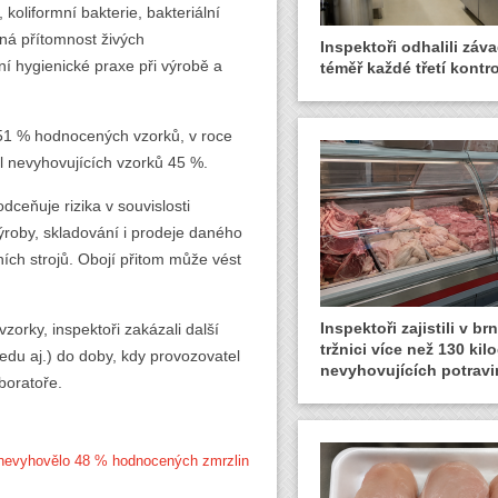
 koliformní bakterie, bakteriální
dná přítomnost živých
Inspektoři odhalili záva
í hygienické praxe při výrobě a
téměř každé třetí kontro
51 % hodnocených vzorků, v roce
íl nevyhovujících vzorků 45 %.
ceňuje rizika v souvislosti
ýroby, skladování i prodeje daného
ních strojů. Obojí přitom může vést
Inspektoři zajistili v b
orky, inspektoři zakázali další
tržnici více než 130 ki
ledu aj.) do doby, kdy provozovatel
nevyhovujících potravi
boratoře.
e nevyhovělo 48 % hodnocených zmrzlin