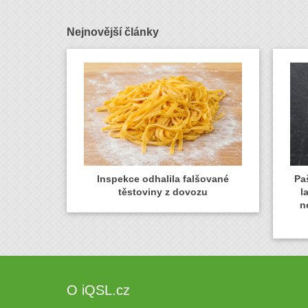
Nejnovější články
Inspekce odhalila falšované
Paš
těstoviny z dovozu
l
n
O iQSL.cz