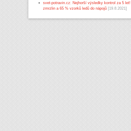
svet-potravin.cz: Nejhorší výsledky kontrol za 5 l
zmrzlin a 65 % vzorků ledů do nápojů
[19.8.2021]