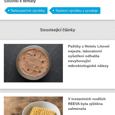
Souvisí s tématy
Nebezpečné výrobky
Stažení výrobku z prodeje
Související články
Paštiky z Hotelu Litovel
nejezte, laboratorní
vyšetření odhalila
nevyhovující
mikrobiologické nálezy
V instantních nudlích
REEVA byla zjištěna
salmonela