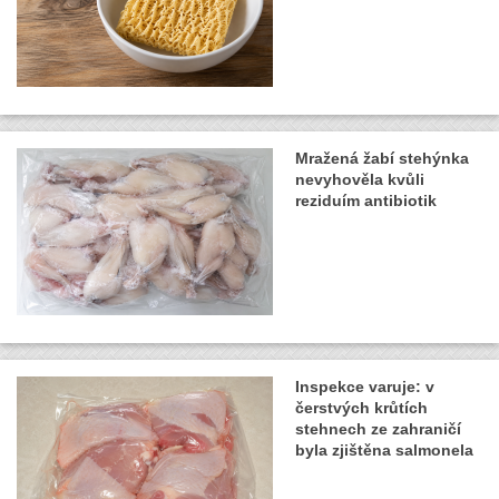
Mražená žabí stehýnka
nevyhověla kvůli
reziduím antibiotik
Inspekce varuje: v
čerstvých krůtích
stehnech ze zahraničí
byla zjištěna salmonela