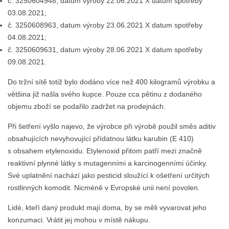
č. 3250604948, datum výroby 22.06.2021 X datum spotřeby
03.08.2021;
č. 3250608963, datum výroby 23.06.2021 X datum spotřeby
04.08.2021;
č. 3250609631, datum výroby 28.06.2021 X datum spotřeby
09.08.2021.
Do tržní sítě totiž bylo dodáno více než 400 kilogramů výrobku a
většina již našla svého kupce. Pouze cca pětinu z dodaného
objemu zboží se podařilo zadržet na prodejnách.
Při šetření vyšlo najevo, že výrobce při výrobě použil směs aditiv
obsahujících nevyhovující přídatnou látku karubin (E 410)
s obsahem etylenoxidu. Etylenoxid přitom patří mezi značně
reaktivní plynné látky s mutagenními a karcinogenními účinky.
Své uplatnění nachází jako pesticid sloužící k ošetření určitých
rostlinných komodit. Nicméně v Evropské unii není povolen.
Lidé, kteří daný produkt mají doma, by se měli vyvarovat jeho
konzumaci. Vrátit jej mohou v místě nákupu.