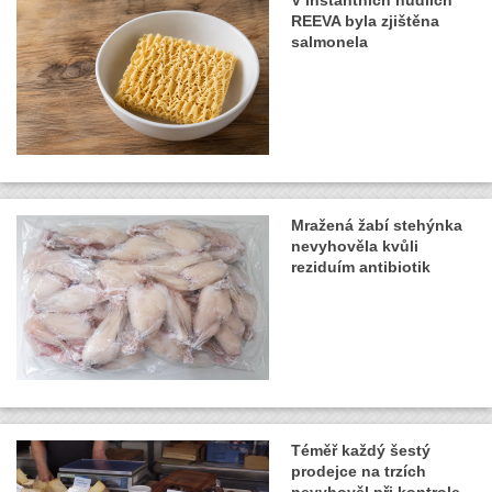
REEVA byla zjištěna
salmonela
Mražená žabí stehýnka
nevyhověla kvůli
reziduím antibiotik
Téměř každý šestý
prodejce na trzích
nevyhověl při kontrole