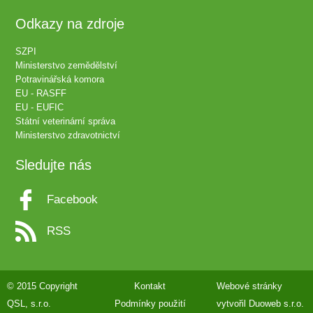
Odkazy na zdroje
SZPI
Ministerstvo zemědělství
Potravinářská komora
EU - RASFF
EU - EUFIC
Státní veterinární správa
Ministerstvo zdravotnictví
Sledujte nás
Facebook
RSS
© 2015 Copyright
Kontakt
Webové stránky
QSL, s.r.o.
Podmínky použití
vytvořil
Duoweb s.r.o.