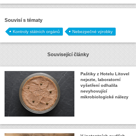
Souvisí s tématy
Kontroly státních orgánů
Nebezpečné výrobky
Související články
Paštiky z Hotelu Litovel
nejezte, laboratorní
vyšetření odhalila
nevyhovující
mikrobiologické nálezy
V instantních nudlích