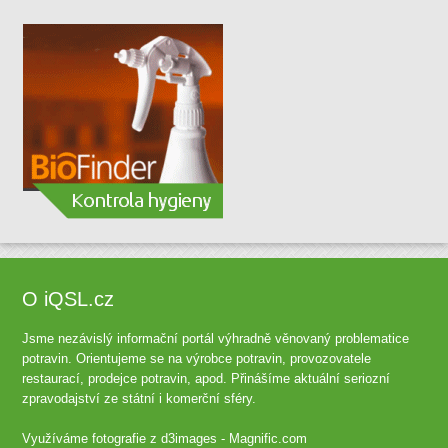
O iQSL.cz
Jsme nezávislý informační portál výhradně věnovaný problematice
potravin. Orientujeme se na výrobce potravin, provozovatele
restaurací, prodejce potravin, apod. Přinášíme aktuální seriozní
zpravodajství ze státní i komerční sféry.
Využíváme fotografie z
d3images - Magnific.com