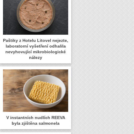
Paštiky z Hotelu Litovel nejezte,
laboratorní vyšetření odhalila
nevyhovující mikrobiologické
nálezy
V instantních nudlích REEVA
byla zjištěna salmonela