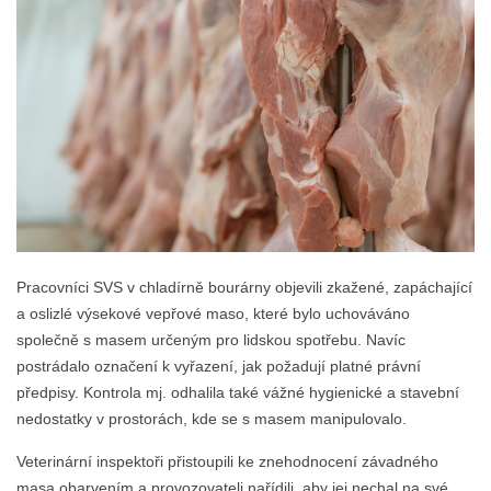
Pracovníci SVS v chladírně bourárny objevili zkažené, zapáchající
a oslizlé výsekové vepřové maso, které bylo uchováváno
společně s masem určeným pro lidskou spotřebu. Navíc
postrádalo označení k vyřazení, jak požadují platné právní
předpisy. Kontrola mj. odhalila také vážné hygienické a stavební
nedostatky v prostorách, kde se s masem manipulovalo.
Veterinární inspektoři přistoupili ke znehodnocení závadného
masa obarvením a provozovateli nařídili, aby jej nechal na své