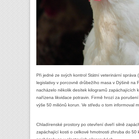
Při jedné ze svých kontrol Státní veterinární správa 
legislativy v porcovně drůbežího masa v Dýšině na 
nacházelo několik desítek kilogramů zapáchajících kuř
nařízena likvidace potravin. Firmě hrozí za porušen
výše 50 miliónů korun. Ve středu o tom informoval m
Chladírenské prostory po otevření dveří silně zapá
zapáchající kosti o celkové hmotnosti zhruba do 50 