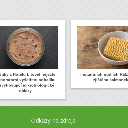
tiky z Hotelu Litovel nejezte,
instantních nudlích REE
aboratorní vyšetření odhalila
zjištěna salmonel
evyhovující mikrobiologické
nálezy
Odkazy na zdroje