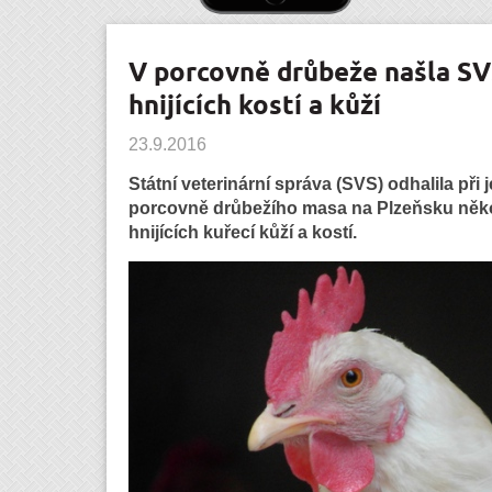
V porcovně drůbeže našla SV
hnijících kostí a kůží
23.9.2016
Státní veterinární správa (SVS) odhalila při
porcovně drůbežího masa na Plzeňsku něko
hnijících kuřecí kůží a kostí.