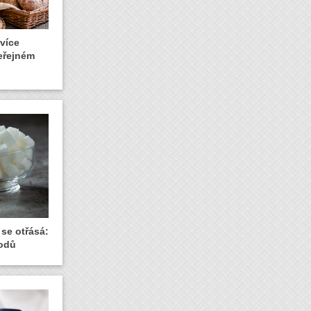
 více
veřejném
se otřásá:
vodů