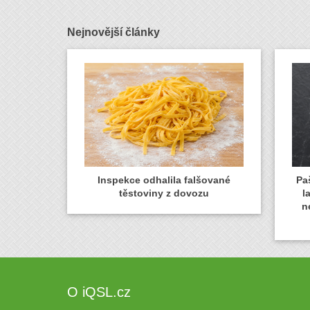
Nejnovější články
Inspekce odhalila falšované
Paš
těstoviny z dovozu
l
n
O iQSL.cz