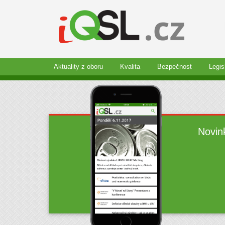
Aktuality z oboru
Kvalita
Bezpečnost
Legis
Novin