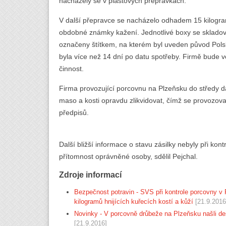
nacházely se v plastových přepravkách.
V další přepravce se nacházelo odhadem 15 kilogram
obdobné známky kažení. Jednotlivé boxy se skladov
označeny štítkem, na kterém byl uveden původ Pol
byla více než 14 dní po datu spotřeby. Firmě bude 
činnost.
Firma provozující porcovnu na Plzeňsku do středy d
maso a kosti opravdu zlikvidovat, čímž se provozov
předpisů.
Další bližší informace o stavu zásilky nebyly při kontr
přítomnost oprávněné osoby, sdělil Pejchal.
Zdroje informací
Bezpečnost potravin - SVS při kontrole porcovny v 
kilogramů hnijících kuřecích kostí a kůží
[21.9.2016
Novinky - V porcovně drůbeže na Plzeňsku našli des
[21.9.2016]