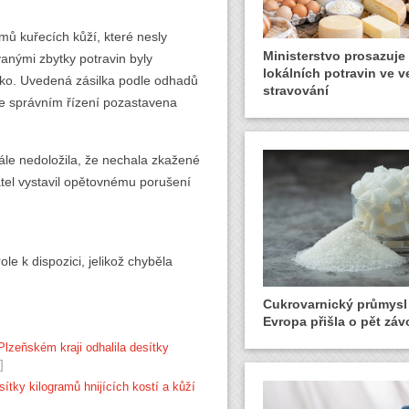
ů kuřecích kůží, které nesly
Ministerstvo prosazuje
anými zbytky potravin byly
lokálních potravin ve 
sko. Uvedená zásilka podle odhadů
stravování
ve správním řízení pozastavena
ále nedoložila, že nechala zkažené
atel vystavil opětovnému porušení
ole k dispozici, jelikož chyběla
Cukrovarnický průmysl 
Evropa přišla o pět zá
Plzeňském kraji odhalila desítky
]
ítky kilogramů hnijících kostí a kůží