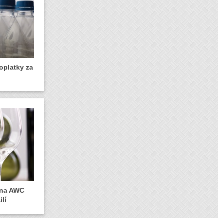
oplatky za
y na AWC
lí