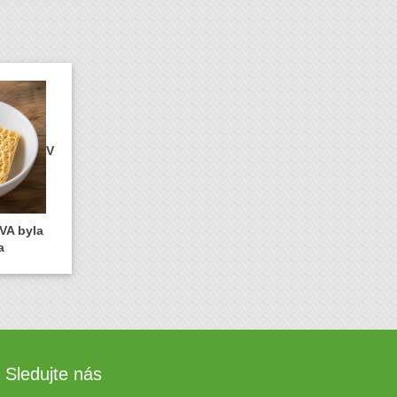
V
VA byla
a
Sledujte nás