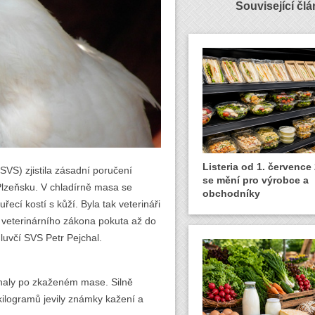
Související čl
Listeria od 1. července
(SVS) zjistila zásadní poručení
se mění pro výrobce a
Plzeňsku. V chladírně masa se
obchodníky
ecí kostí s kůží. Byla tak veterináři
í veterinárního zákona pokuta až do
luvčí SVS Petr Pejchal.
chaly po zkaženém mase. Silně
kilogramů jevily známky kažení a