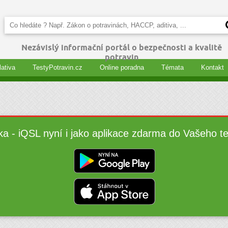
Nezávislý informační portál o bezpečnosti a kvalitě
potravin
lativa
TestyPotravin.cz
Online poradna
Témata
Kontakt
ka - iQSL nyní i jako aplikace zdarma do Vašeho t