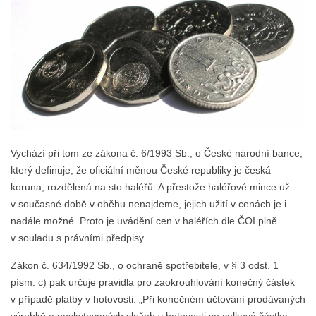
Vychází při tom ze zákona č. 6/1993 Sb., o České národní bance,
který definuje, že oficiální měnou České republiky je česká
koruna, rozdělená na sto haléřů. A přestože haléřové mince už
v současné době v oběhu nenajdeme, jejich užití v cenách je i
nadále možné. Proto je uvádění cen v haléřích dle ČOI plně
v souladu s právními předpisy.
Zákon č. 634/1992 Sb., o ochraně spotřebitele, v § 3 odst. 1
písm. c) pak určuje pravidla pro zaokrouhlování konečný částek
v případě platby v hotovosti. „Při konečném účtování prodávaných