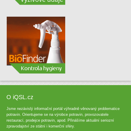
O iQSL.cz
Jsme nezávislý informační portál výhradně věnovaný problematice
potravin. Orientujeme se na výrobce potravin, provozovatele
restaurací, prodejce potravin, apod. Přinášíme aktuální seriozní
zpravodajství ze státní i komerční sféry.