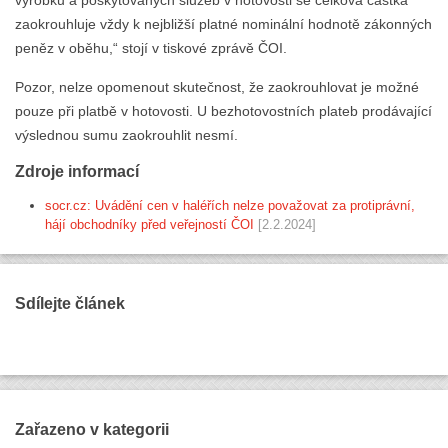
výrobků a poskytovaných služeb v hotovosti se celková částka
zaokrouhluje vždy k nejbližší platné nominální hodnotě zákonných
peněz v oběhu,“ stojí v tiskové zprávě ČOI.
Pozor, nelze opomenout skutečnost, že zaokrouhlovat je možné
pouze při platbě v hotovosti. U bezhotovostních plateb prodávající
výslednou sumu zaokrouhlit nesmí.
Zdroje informací
socr.cz: Uvádění cen v haléřích nelze považovat za protiprávní,
hájí obchodníky před veřejností ČOI
[2.2.2024]
Sdílejte článek
Zařazeno v kategorii