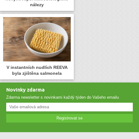
nálezy
V instantních nudlích REEVA
byla zjištěna salmonela
Novinky zdarma
Zdarma newsletter s novinkami každý týden do Vašeho emailu
Registrovat se