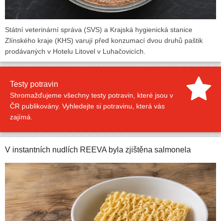
Státní veterinární správa (SVS) a Krajská hygienická stanice
Zlínského kraje (KHS) varují před konzumací dvou druhů paštik
prodávaných v Hotelu Litovel v Luhačovicích.
Testy potravin
Shromažďujeme všechny testy potravin, které jsou v
ČR publikovány. Vyhledejte si potravinu, která vás
zajímá.
V instantních nudlích REEVA byla zjištěna salmonela