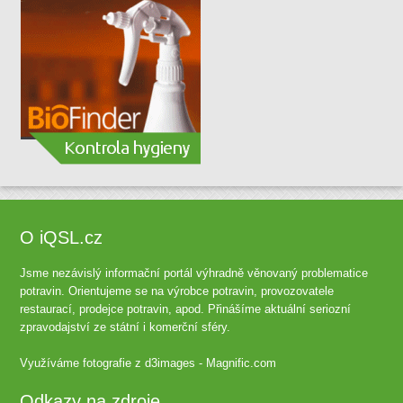
O iQSL.cz
Jsme nezávislý informační portál výhradně věnovaný problematice
potravin. Orientujeme se na výrobce potravin, provozovatele
restaurací, prodejce potravin, apod. Přinášíme aktuální seriozní
zpravodajství ze státní i komerční sféry.
Využíváme fotografie z
d3images - Magnific.com
Odkazy na zdroje