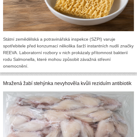
Státní zemědělská a potravinářská inspekce (SZPI) varuje
spotřebitele před konzumací několika šarží instantních nudlí značky
REEVA. Laboratorní rozbory v nich prokázaly přítomnost bakterií
rodu Salmonella, které mohou způsobit závažná střevní
onemocnění.
Mražená žabí stehýnka nevyhověla kvůli reziduím antibiotik