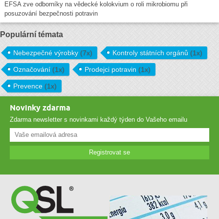
EFSA zve odborníky na vědecké kolokvium o roli mikrobiomu při
posuzování bezpečnosti potravin
Populární témata
Nebezpečné výrobky
(7x)
Kontroly státních orgánů
(1x)
Označování
(1x)
Prodejci potravin
(1x)
Prevence
(1x)
Novinky zdarma
Zdarma newsletter s novinkami každý týden do Vašeho emailu
Registrovat se