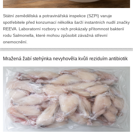
Státní zemědělská a potravinářská inspekce (SZPI) varuje
spotřebitele před konzumací několika šarží instantních nudlí značky
REEVA. Laboratorní rozbory v nich prokázaly přítomnost bakterií
rodu Salmonella, které mohou způsobit závažná střevní
onemocnění.
Mražená žabí stehýnka nevyhověla kvůli reziduím antibiotik