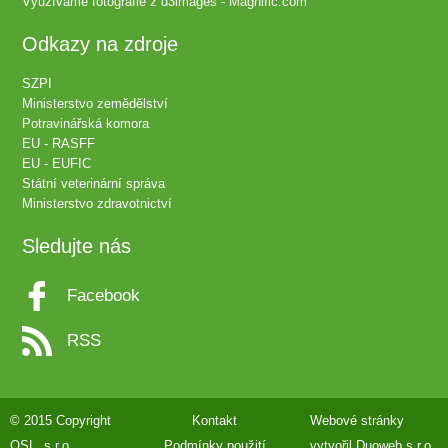
Využíváme fotografie z
d3images - Magnific.com
Odkazy na zdroje
SZPI
Ministerstvo zemědělství
Potravinářská komora
EU - RASFF
EU - EUFIC
Státní veterinární správa
Ministerstvo zdravotnictví
Sledujte nás
Facebook
RSS
© 2015 Copyright
Kontakt
Webové stránky
QSL, s.r.o.
Podmínky použití
vytvořil
Duoweb s.r.o.