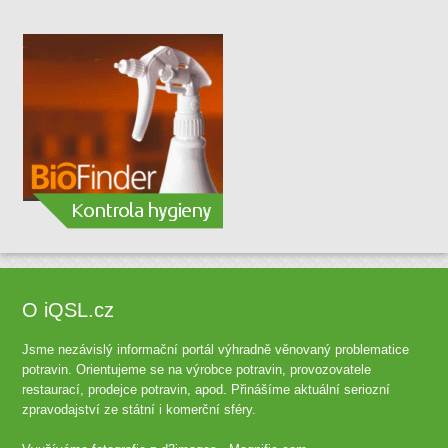
O iQSL.cz
Jsme nezávislý informační portál výhradně věnovaný problematice
potravin. Orientujeme se na výrobce potravin, provozovatele
restaurací, prodejce potravin, apod. Přinášíme aktuální seriozní
zpravodajství ze státní i komerční sféry.