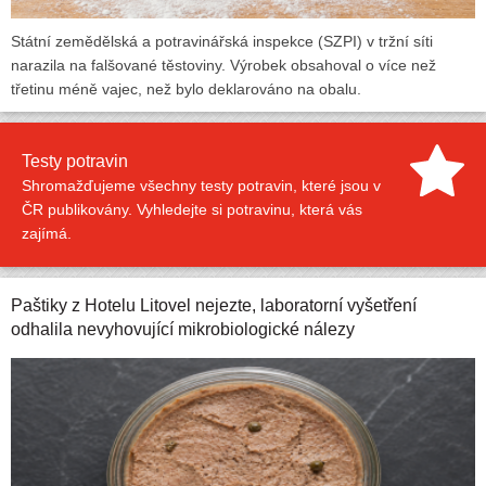
Státní zemědělská a potravinářská inspekce (SZPI) v tržní síti
narazila na falšované těstoviny. Výrobek obsahoval o více než
třetinu méně vajec, než bylo deklarováno na obalu.
Testy potravin
Shromažďujeme všechny testy potravin, které jsou v
ČR publikovány. Vyhledejte si potravinu, která vás
zajímá.
Paštiky z Hotelu Litovel nejezte, laboratorní vyšetření
odhalila nevyhovující mikrobiologické nálezy