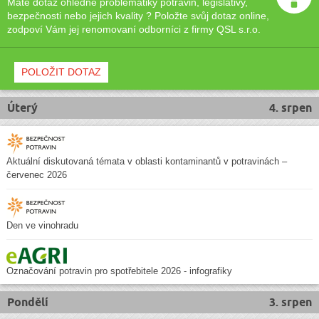
Máte dotaz ohledně problematiky potravin, legislativy,
bezpečnosti nebo jejich kvality ? Položte svůj dotaz online,
zodpoví Vám jej renomovaní odborníci z firmy QSL s.r.o.
POLOŽIT DOTAZ
Úterý
4. srpen
Aktuální diskutovaná témata v oblasti kontaminantů v potravinách –
červenec 2026
Den ve vinohradu
Označování potravin pro spotřebitele 2026 - infografiky
Pondělí
3. srpen