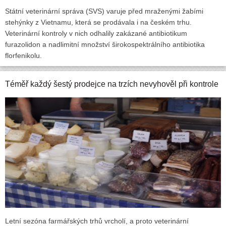
Státní veterinární správa (SVS) varuje před mraženými žabími
stehýnky z Vietnamu, která se prodávala i na českém trhu.
Veterinární kontroly v nich odhalily zakázané antibiotikum
furazolidon a nadlimitní množství širokospektrálního antibiotika
florfenikolu.
Téměř každý šestý prodejce na trzích nevyhověl při kontrole
Letní sezóna farmářských trhů vrcholí, a proto veterinární