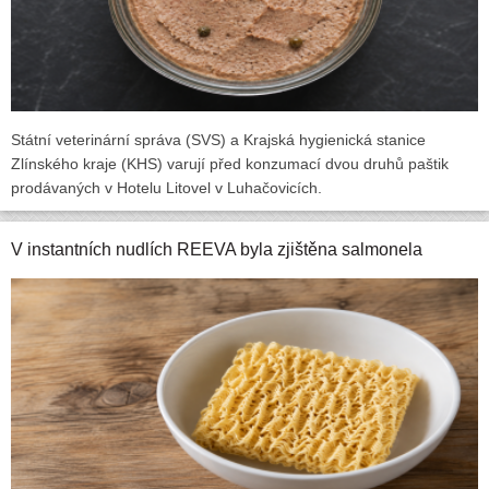
Státní veterinární správa (SVS) a Krajská hygienická stanice
Zlínského kraje (KHS) varují před konzumací dvou druhů paštik
prodávaných v Hotelu Litovel v Luhačovicích.
V instantních nudlích REEVA byla zjištěna salmonela