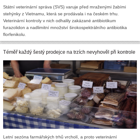
Státní veterinární správa (SVS) varuje před mraženými žabími
stehýnky z Vietnamu, která se prodávala i na českém trhu.
Veterinární kontroly v nich odhalily zakázané antibiotikum
furazolidon a nadlimitní množství širokospektrálního antibiotika
florfenikolu.
Téměř každý šestý prodejce na trzích nevyhověl při kontrole
Letní sezóna farmářských trhů vrcholí, a proto veterinární