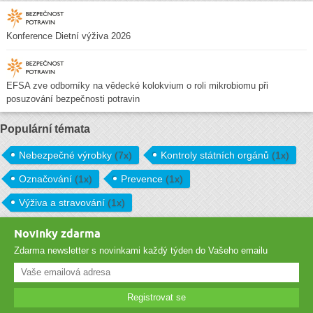
Konference Dietní výživa 2026
EFSA zve odborníky na vědecké kolokvium o roli mikrobiomu při
posuzování bezpečnosti potravin
Populární témata
Nebezpečné výrobky
(7x)
Kontroly státních orgánů
(1x)
Označování
(1x)
Prevence
(1x)
Výživa a stravování
(1x)
Novinky zdarma
Zdarma newsletter s novinkami každý týden do Vašeho emailu
Registrovat se