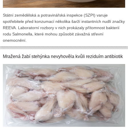
Státní zemědělská a potravinářská inspekce (SZPI) varuje
spotřebitele před konzumací několika šarží instantních nudlí značky
REEVA. Laboratorní rozbory v nich prokázaly přítomnost bakterií
rodu Salmonella, které mohou způsobit závažná střevní
onemocnění.
Mražená žabí stehýnka nevyhověla kvůli reziduím antibiotik