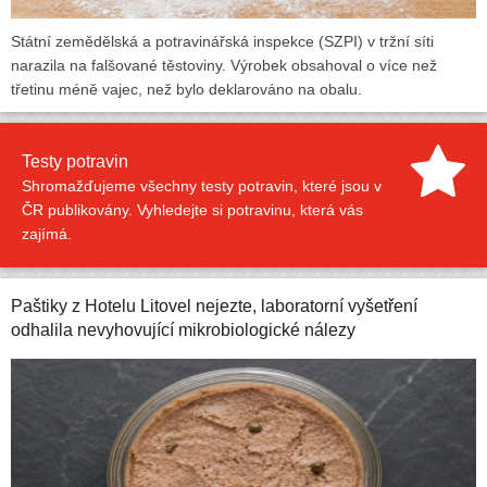
Státní zemědělská a potravinářská inspekce (SZPI) v tržní síti
narazila na falšované těstoviny. Výrobek obsahoval o více než
třetinu méně vajec, než bylo deklarováno na obalu.
Testy potravin
Shromažďujeme všechny testy potravin, které jsou v
ČR publikovány. Vyhledejte si potravinu, která vás
zajímá.
Paštiky z Hotelu Litovel nejezte, laboratorní vyšetření
odhalila nevyhovující mikrobiologické nálezy