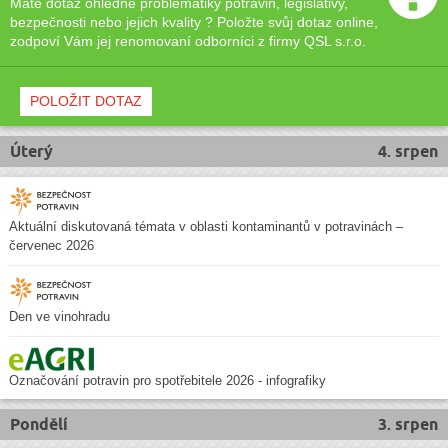
Máte dotaz ohledně problematiky potravin, legislativy,
bezpečnosti nebo jejich kvality ? Položte svůj dotaz online,
zodpoví Vám jej renomovaní odborníci z firmy QSL s.r.o.
POLOŽIT DOTAZ
Úterý
4. srpen
Aktuální diskutovaná témata v oblasti kontaminantů v potravinách –
červenec 2026
Den ve vinohradu
Označování potravin pro spotřebitele 2026 - infografiky
Pondělí
3. srpen