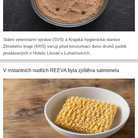
Státní veterinární správa (SVS) a Krajská hygienická stanice
Zlínského kraje (KHS) varují před konzumací dvou druhů paštik
prodávaných v Hotelu Litovel v Luhačovicích.
V instantních nudlích REEVA byla zjištěna salmonela