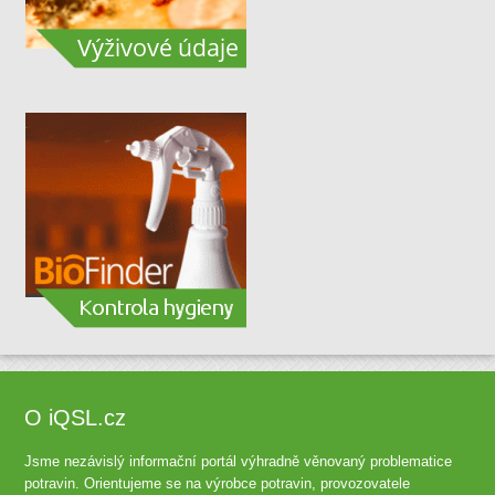
O iQSL.cz
Jsme nezávislý informační portál výhradně věnovaný problematice
potravin. Orientujeme se na výrobce potravin, provozovatele