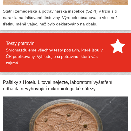
Státní zemědělská a potravinářská inspekce (SZPI) v tržní síti
narazila na falšované těstoviny. Výrobek obsahoval o více než
třetinu méně vajec, než bylo deklarováno na obalu.
Testy potravin
Shromažďujeme všechny testy potravin, které jsou v
ČR publikovány. Vyhledejte si potravinu, která vás
zajímá.
Paštiky z Hotelu Litovel nejezte, laboratorní vyšetření
odhalila nevyhovující mikrobiologické nálezy