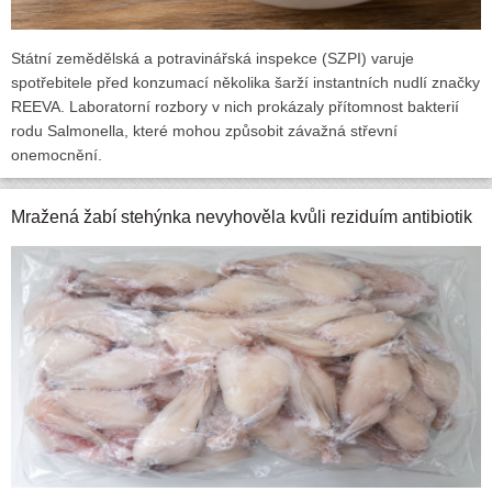
Státní zemědělská a potravinářská inspekce (SZPI) varuje
spotřebitele před konzumací několika šarží instantních nudlí značky
REEVA. Laboratorní rozbory v nich prokázaly přítomnost bakterií
rodu Salmonella, které mohou způsobit závažná střevní
onemocnění.
Mražená žabí stehýnka nevyhověla kvůli reziduím antibiotik