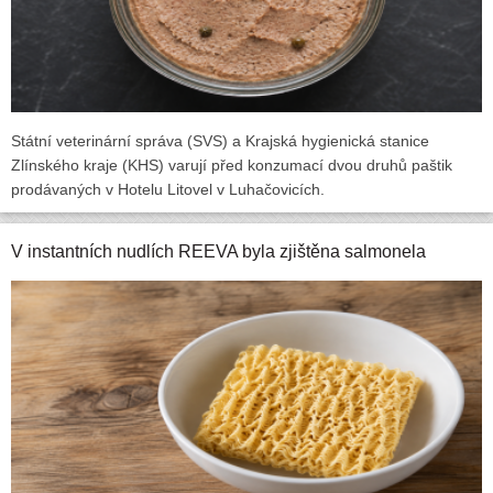
Státní veterinární správa (SVS) a Krajská hygienická stanice
Zlínského kraje (KHS) varují před konzumací dvou druhů paštik
prodávaných v Hotelu Litovel v Luhačovicích.
V instantních nudlích REEVA byla zjištěna salmonela