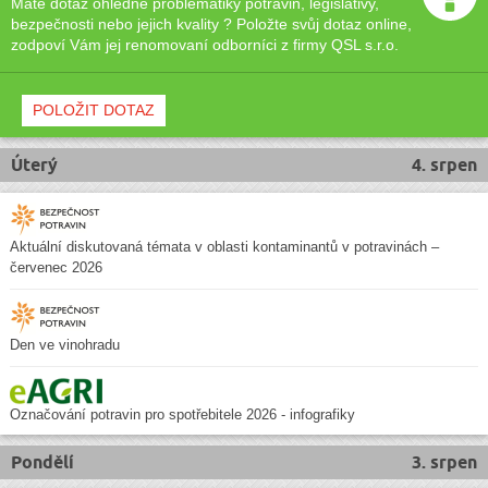
Máte dotaz ohledně problematiky potravin, legislativy,
bezpečnosti nebo jejich kvality ? Položte svůj dotaz online,
zodpoví Vám jej renomovaní odborníci z firmy QSL s.r.o.
POLOŽIT DOTAZ
Úterý
4. srpen
Aktuální diskutovaná témata v oblasti kontaminantů v potravinách –
červenec 2026
Den ve vinohradu
Označování potravin pro spotřebitele 2026 - infografiky
Pondělí
3. srpen