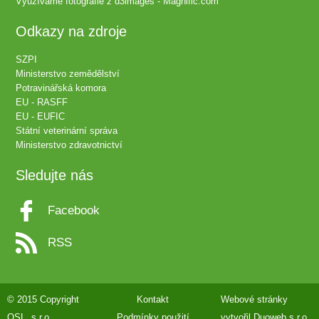
Využíváme fotografie z
d3images - Magnific.com
Odkazy na zdroje
SZPI
Ministerstvo zemědělství
Potravinářská komora
EU - RASFF
EU - EUFIC
Státní veterinární správa
Ministerstvo zdravotnictví
Sledujte nás
Facebook
RSS
© 2015 Copyright
Kontakt
Webové stránky
QSL, s.r.o.
Podmínky použití
vytvořil
Duoweb s.r.o.