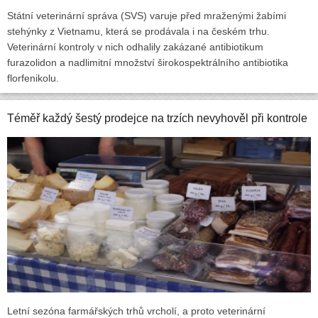
Státní veterinární správa (SVS) varuje před mraženými žabími
stehýnky z Vietnamu, která se prodávala i na českém trhu.
Veterinární kontroly v nich odhalily zakázané antibiotikum
furazolidon a nadlimitní množství širokospektrálního antibiotika
florfenikolu.
Téměř každý šestý prodejce na trzích nevyhověl při kontrole
Letní sezóna farmářských trhů vrcholí, a proto veterinární