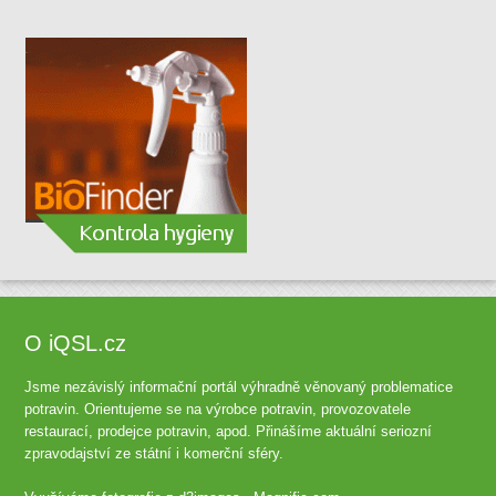
O iQSL.cz
Jsme nezávislý informační portál výhradně věnovaný problematice
potravin. Orientujeme se na výrobce potravin, provozovatele
restaurací, prodejce potravin, apod. Přinášíme aktuální seriozní
zpravodajství ze státní i komerční sféry.