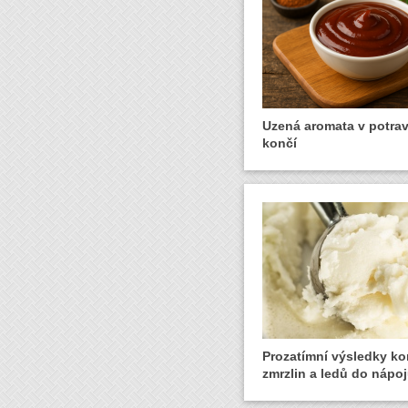
Uzená aromata v potra
končí
Prozatímní výsledky ko
zmrzlin a ledů do nápo