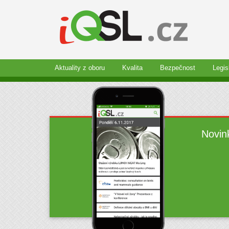
Aktuality z oboru
Kvalita
Bezpečnost
Legis
Novin