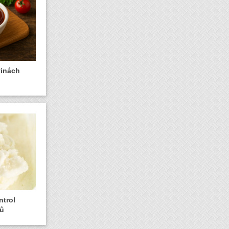
vinách
ntrol
jů