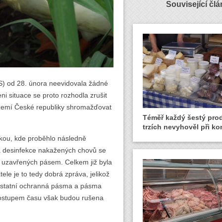
Související čl
VS) od 28. února neevidovala žádné
i situace se proto rozhodla zrušit
území České republiky shromažďovat
Téměř každý šestý pro
trzích nevyhověl při ko
pkou, kde proběhlo následně
na desinfekce nakažených chovů se
z uzavřených pásem. Celkem již byla
le je to tedy dobrá zpráva, jelikož
 Ostatní ochranná pásma a pásma
 postupem času však budou rušena