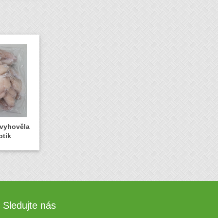
evyhověla
otik
Sledujte nás