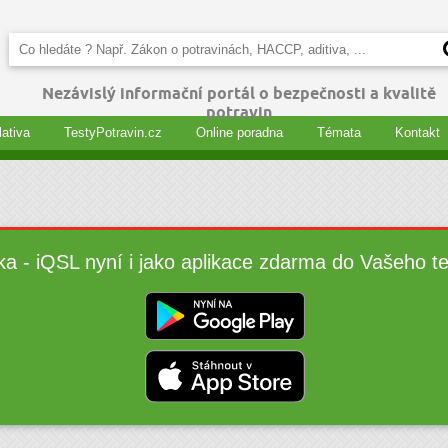
Nezávislý informační portál o bezpečnosti a kvalitě
potravin
lativa
TestyPotravin.cz
Online poradna
Témata
Kontakt
ka - iQSL nyní i jako aplikace zdarma do Vašeho t