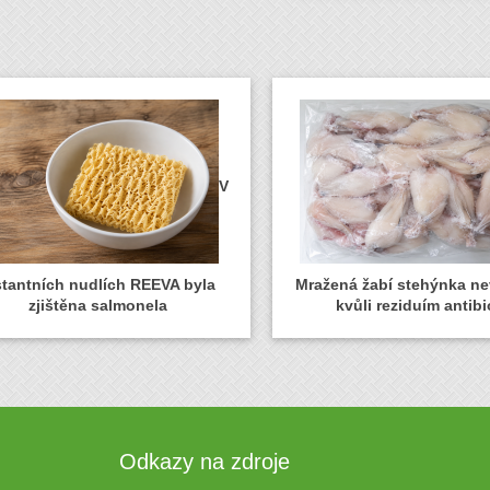
V
stantních nudlích REEVA byla
Mražená žabí stehýnka n
zjištěna salmonela
kvůli reziduím antibi
Odkazy na zdroje