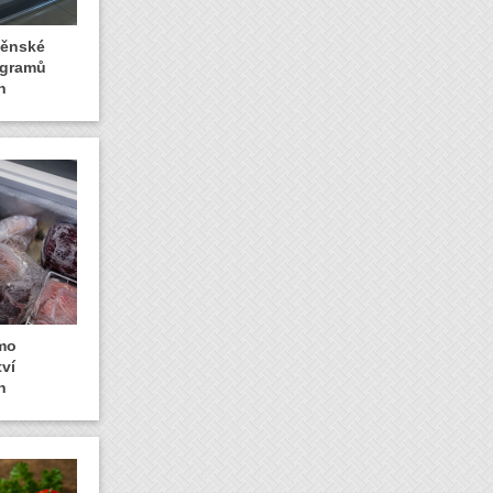
rněnské
logramů
n
amo
ví
n