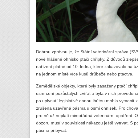
Dobrou zprávou je, že Státní veterinární správa (S
nově hlášené ohnisko ptačí chřipky. Z důvodů zlepšen
nařízení platné od 10. ledna, které zakazovalo na 
na jednom místě více kusů drůbeže nebo ptactva.
Zemědělské objekty, které byly zasaženy ptačí chři
usmrcení pozůstalých zvířat a byla v nich provede
po uplynutí legislativě danou lhůtou mohla vymanit 
zrušena uzavřená pásma u osmi ohnisek. Pro chovate
pro ně už neplatí mimořádná veterinární opatření.
dozoru musí v souvislosti nákazou ještě vytrvat. S
pásma přibývat.