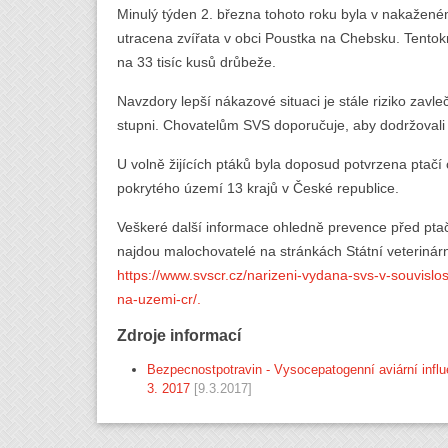
Minulý týden 2. března tohoto roku byla v nakaže
utracena zvířata v obci Poustka na Chebsku. Tentokr
na 33 tisíc kusů drůbeže.
Navzdory lepší nákazové situaci je stále riziko zav
stupni. Chovatelům SVS doporučuje, aby dodržovali 
U volně žijících ptáků byla doposud potvrzena ptač
pokrytého území 13 krajů v České republice.
Veškeré další informace ohledně prevence před pta
najdou malochovatelé na stránkách Státní veterinárn
https://www.svscr.cz/narizeni-vydana-svs-v-souvislos
na-uzemi-cr/.
Zdroje informací
Bezpecnostpotravin - Vysocepatogenní aviární influ
3. 2017
[9.3.2017]