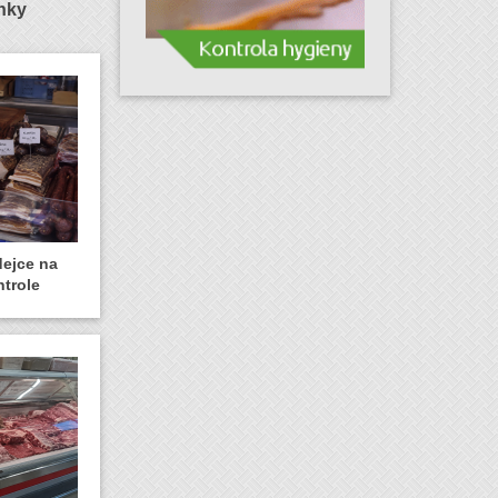
ánky
dejce na
ntrole