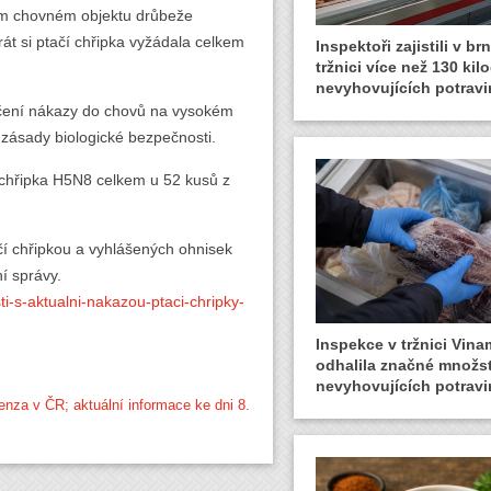
ném chovném objektu drůbeže
át si ptačí chřipka vyžádala celkem
Inspektoři zajistili v b
tržnici více než 130 ki
nevyhovujících potravi
lečení nákazy do chovů na vysokém
zásady biologické bezpečnosti.
í chřipka H5N8 celkem u 52 kusů z
čí chřipkou a vyhlášených ohnisek
í správy.
ti-s-aktualni-nakazou-ptaci-chripky-
Inspekce v tržnici Vin
odhalila značné množst
nevyhovujících potravi
enza v ČR; aktuální informace ke dni 8.