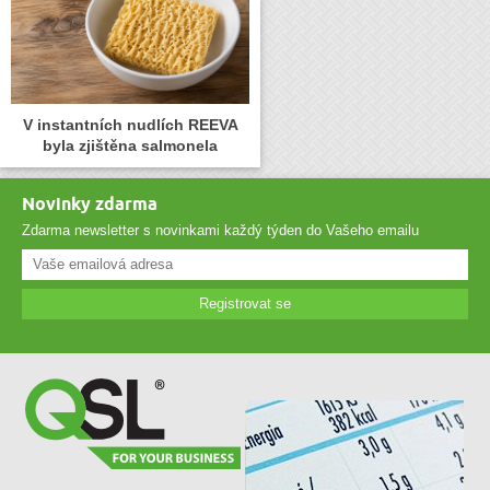
V instantních nudlích REEVA
byla zjištěna salmonela
Novinky zdarma
Zdarma newsletter s novinkami každý týden do Vašeho emailu
Registrovat se