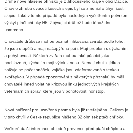
Druhé nově hlášené ohnisko je z Jihočeského kraje v obci Dačice.
Chov o zhruba dvaceti kusech slepic byl se zmenšil o úhyn šesti
slepic. Také v tomto případě bylo následným vyšetřením potvrzen
výskyt ptačí chřipky H5. Zbývající drůbež bude téhož dne
usmrcena.
Chovatelé drůbeže mohou poznat infikovaná zvířata podle toho,
že jsou otupělá a mají načepýřená peří. Mají problém s dýchaním
a pohybovostí. Některá zvířata mohou také působit jako
nachlazená, kýchají a mají výtok z nosu. Nemají chuť k jídlu a
snižuje se počet snášek, vajíčka jsou zdeformovaná s tenkou
skořápkou. V případě zpozorování z některých příznaků by měli
chovatelé ihned volat na krizovou linku jednotlivých krajských
veterinárních správ, které jsou v pohotovosti nonstop.
Nová nařízení pro uzavřená pásma byla již uveřejněna. Celkem je
v tuto chvíli v České republice hlášeno 32 ohnisek ptačí chřipky.
Veškeré další informace ohledně prevence před ptačí chřipkou a