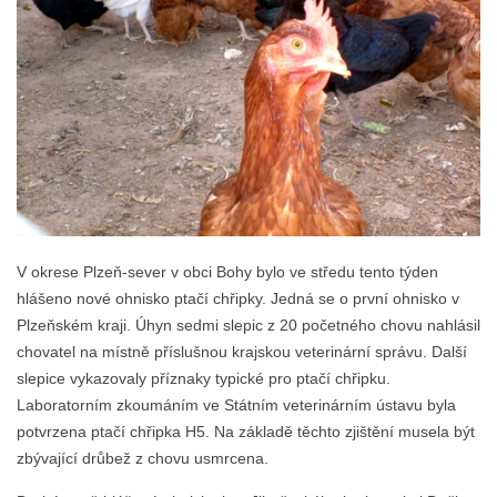
V okrese Plzeň-sever v obci Bohy bylo ve středu tento týden
hlášeno nové ohnisko ptačí chřipky. Jedná se o první ohnisko v
Plzeňském kraji. Úhyn sedmi slepic z 20 početného chovu nahlásil
chovatel na místně příslušnou krajskou veterinární správu. Další
slepice vykazovaly příznaky typické pro ptačí chřipku.
Laboratorním zkoumáním ve Státním veterinárním ústavu byla
potvrzena ptačí chřipka H5. Na základě těchto zjištění musela být
zbývající drůbež z chovu usmrcena.