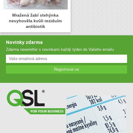
Mražená žabí stehýnka
nevyhověla kvůli reziduím
antibiotik
Novinky zdarma
Zdarma newsletter s novinkami každý týden do Vašeho emailu
Registrovat se