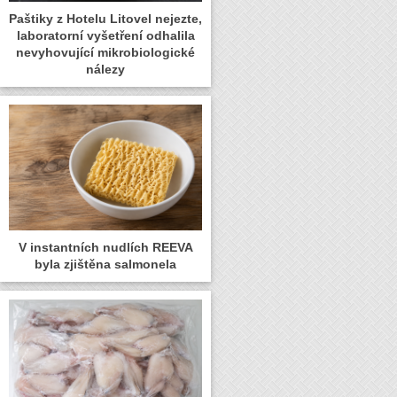
Paštiky z Hotelu Litovel nejezte,
laboratorní vyšetření odhalila
nevyhovující mikrobiologické
nálezy
V instantních nudlích REEVA
byla zjištěna salmonela