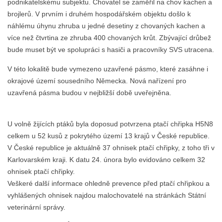
podnikatelskému subjektu. Chovatel se zaměřil na chov kachen a
brojlerů. V prvním i druhém hospodářském objektu došlo k
náhlému úhynu zhruba u jedné desetiny z chovaných kachen a
více než čtvrtina ze zhruba 400 chovaných krůt. Zbývající drůbež
bude muset být ve spolupráci s hasiči a pracovníky SVS utracena.
V této lokalitě bude vymezeno uzavřené pásmo, které zasáhne i
okrajové území sousedního Německa. Nová nařízení pro
uzavřená pásma budou v nejbližší době uveřejněna.
U volně žijících ptáků byla doposud potvrzena ptačí chřipka H5N8
celkem u 52 kusů z pokrytého území 13 krajů v České republice.
V České republice je aktuálně 37 ohnisek ptačí chřipky, z toho tři v
Karlovarském kraji. K datu 24. února bylo evidováno celkem 32
ohnisek ptačí chřipky.
Veškeré další informace ohledně prevence před ptačí chřipkou a
vyhlášených ohnisek najdou malochovatelé na stránkách Státní
veterinární správy.