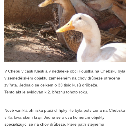
V Chebu v části Klesti a v nedaleké obci Poustka na Chebsku byla
v zemědělském objektu zaměřeném na chov drůbeže utracena
zvířata. Jednalo se celkem o 33 tisíc kusů drůbeže.
Tento akt je evidován k 2. březnu tohoto roku.
Nově vzniklá ohniska ptačí chřipky H5 byla potvrzena na Chebsku
v Karlovarském kraji. Jedná se o dva komerční objekty
specializující se na chov drůbeže, které patří stejnému