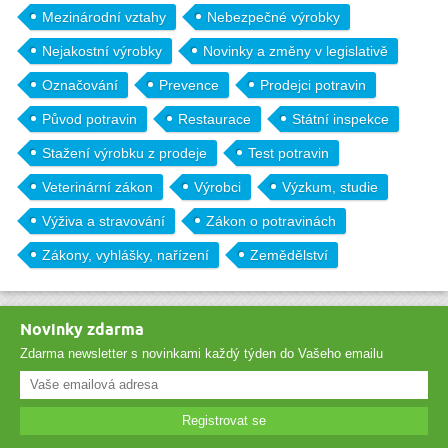
Mezinárodní vztahy
Nebezpečné výrobky
Nejakostní výrobky
Novinky a změny v legislativě
Označování
Prevence
Prodejci potravin
Původ potravin
Restaurace
Státní inspekce
Stažení výrobku z prodeje
Test potravin
Veterinární zákon
Výrobci
Výzkum, studie
Výživa a stravování
Zákon o potravinách
Zákony, vyhlášky, nařízení
Zemědělství
Novinky zdarma
Zdarma newsletter s novinkami každý týden do Vašeho emailu
Registrovat se