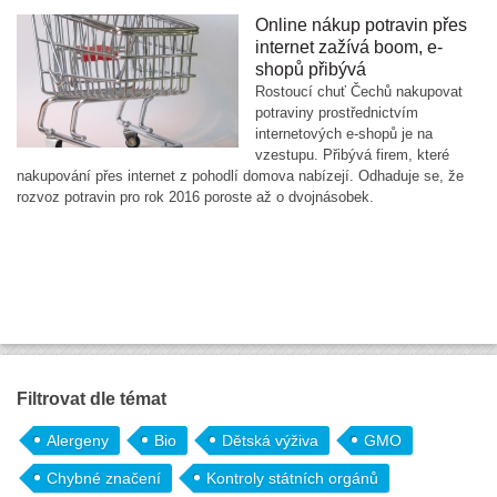
Online nákup potravin přes
internet zažívá boom, e-
shopů přibývá
Rostoucí chuť Čechů nakupovat
potraviny prostřednictvím
internetových e-shopů je na
vzestupu. Přibývá firem, které
nakupování přes internet z pohodlí domova nabízejí. Odhaduje se, že
rozvoz potravin pro rok 2016 poroste až o dvojnásobek.
Filtrovat dle témat
Alergeny
Bio
Dětská výživa
GMO
Chybné značení
Kontroly státních orgánů