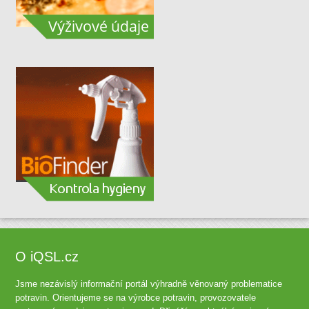
O iQSL.cz
Jsme nezávislý informační portál výhradně věnovaný problematice
potravin. Orientujeme se na výrobce potravin, provozovatele