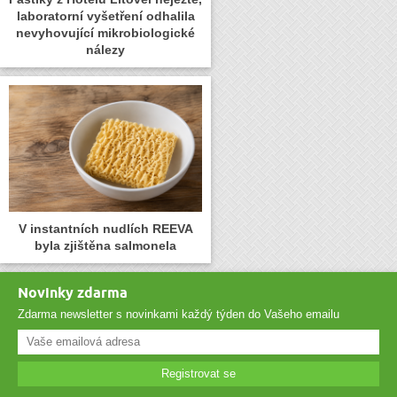
laboratorní vyšetření odhalila
nevyhovující mikrobiologické
nálezy
V instantních nudlích REEVA
byla zjištěna salmonela
Novinky zdarma
Zdarma newsletter s novinkami každý týden do Vašeho emailu
Registrovat se