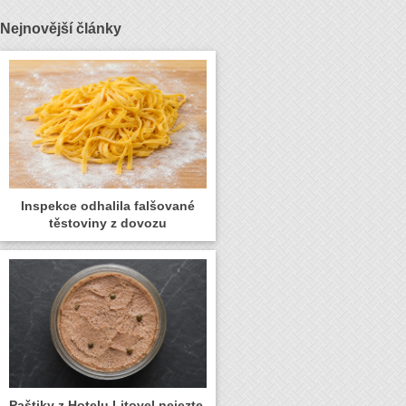
Nejnovější články
Inspekce odhalila falšované
těstoviny z dovozu
Paštiky z Hotelu Litovel nejezte,