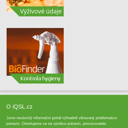
O iQSL.cz
Jsme nezávislý informační portál výhradně věnovaný problematice
potravin. Orientujeme se na výrobce potravin, provozovatele