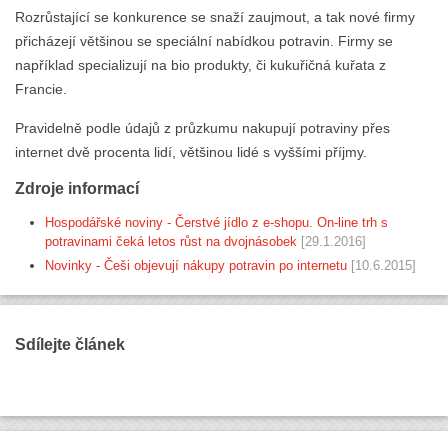
Rozrůstající se konkurence se snaží zaujmout, a tak nové firmy
přicházejí většinou se speciální nabídkou potravin. Firmy se
například specializují na bio produkty, či kukuřičná kuřata z
Francie.
Pravidelně podle údajů z průzkumu nakupují potraviny přes
internet dvě procenta lidí, většinou lidé s vyššími příjmy.
Zdroje informací
Hospodářské noviny - Čerstvé jídlo z e-shopu. On-line trh s
potravinami čeká letos růst na dvojnásobek
[29.1.2016]
Novinky - Češi objevují nákupy potravin po internetu
[10.6.2015]
Sdílejte článek