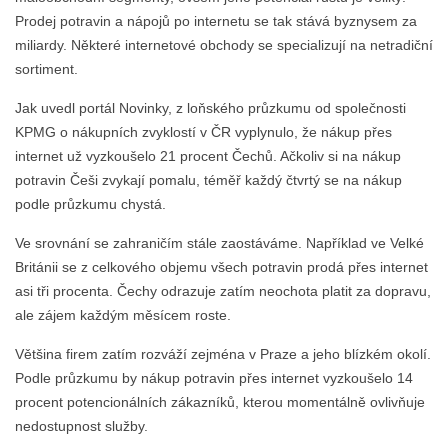
Prodej potravin a nápojů po internetu se tak stává byznysem za
miliardy. Některé internetové obchody se specializují na netradiční
sortiment.
Jak uvedl portál Novinky, z loňského průzkumu od společnosti
KPMG o nákupních zvyklostí v ČR vyplynulo, že nákup přes
internet už vyzkoušelo 21 procent Čechů. Ačkoliv si na nákup
potravin Češi zvykají pomalu, téměř každý čtvrtý se na nákup
podle průzkumu chystá.
Ve srovnání se zahraničím stále zaostáváme. Například ve Velké
Británii se z celkového objemu všech potravin prodá přes internet
asi tři procenta. Čechy odrazuje zatím neochota platit za dopravu,
ale zájem každým měsícem roste.
Většina firem zatím rozváží zejména v Praze a jeho blízkém okolí.
Podle průzkumu by nákup potravin přes internet vyzkoušelo 14
procent potencionálních zákazníků, kterou momentálně ovlivňuje
nedostupnost služby.