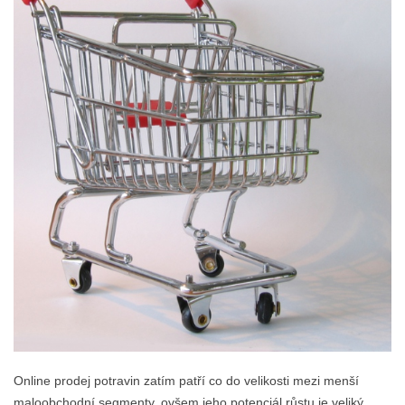
Online prodej potravin zatím patří co do velikosti mezi menší
maloobchodní segmenty, ovšem jeho potenciál růstu je veliký.