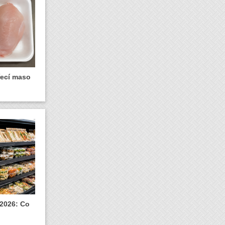
řecí maso
 2026: Co