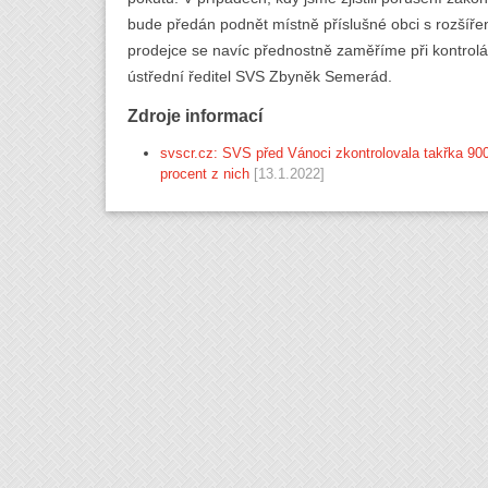
bude předán podnět místně příslušné obci s rozšíř
prodejce se navíc přednostně zaměříme při kontrolá
ústřední ředitel SVS Zbyněk Semerád.
Zdroje informací
svscr.cz: SVS před Vánoci zkontrolovala takřka 900 
procent z nich
[13.1.2022]