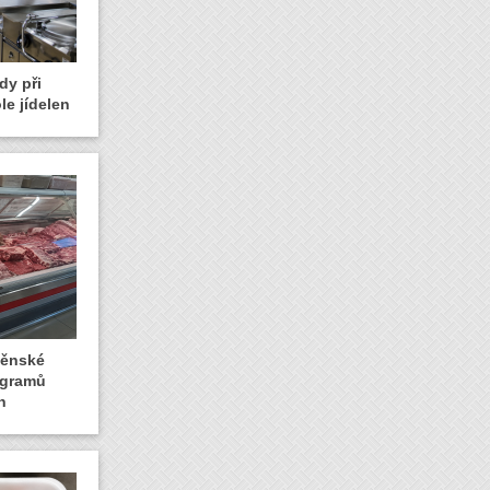
dy při
le jídelen
rněnské
logramů
n