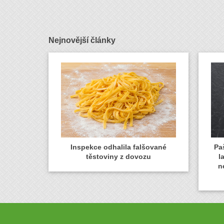
Nejnovější články
Inspekce odhalila falšované
Paš
těstoviny z dovozu
l
n