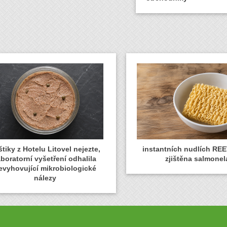
tiky z Hotelu Litovel nejezte,
instantních nudlích REE
aboratorní vyšetření odhalila
zjištěna salmonel
evyhovující mikrobiologické
nálezy