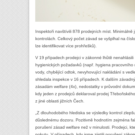
Inspektoři navštívili 878 prodejních míst. Minimálně 
kontrolách. Celkový počet závad se vyšplhal na číslo
lze identifikovat více prohřešků).
V 19 případech prodejci v zákonné lhůtě nenahlásili
hygienických požadavků (např. hygiena pracovního m
vody, chybějící odtok, nevyhovující nakládání s vedl
shledala inspekce v 16 případech. K dalším závadným 
zásadám welfare (4x), nedostatky v průvodní dokume
kdy jeden z prodejců deklaroval prodej Třeboňského
z jiné oblasti jižních Čech.
„Z dlouhodobého hlediska se výsledky kontrol zlepšuj
důslednému dozoru. Pozitivně hodnotím zejména fak
porušení zásad welfare než v minulosti. Prodejci, kte
pokutu. V případech, kdy jsme zjistili porušení zákon