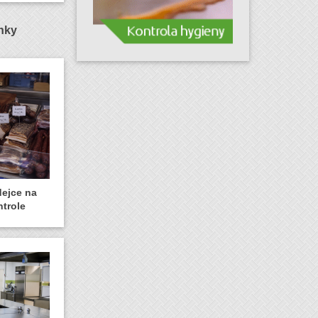
ánky
dejce na
ntrole