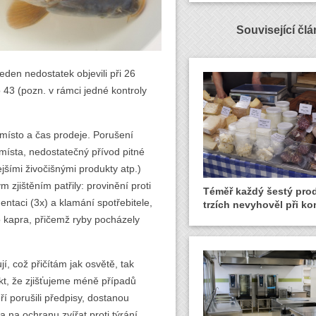
Související čl
jeden nedostatek objevili při 26
 43 (pozn. v rámci jedné kontroly
 místo a čas prodeje. Porušení
ísta, nedostatečný přívod pitné
ejšími živočišnými produkty atp.)
zjištěním patřily: provinění proti
Téměř každý šestý pro
ntaci (3x) a klamání spotřebitele,
trzích nevyhověl při ko
 kapra, přičemž ryby pocházely
í, což přičítám jak osvětě, tak
t, že zjišťujeme méně případů
ří porušili předpisy, dostanou
a na ochranu zvířat proti týrání,