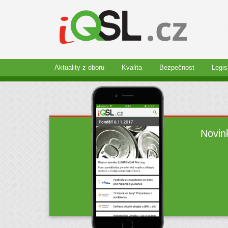
Aktuality z oboru
Kvalita
Bezpečnost
Legis
Novin