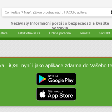
Nezávislý informační portál o bezpečnosti a kvalitě
potravin
lativa
TestyPotravin.cz
Online poradna
Témata
Kontakt
ka - iQSL nyní i jako aplikace zdarma do Vašeho t