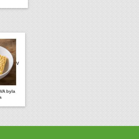
V
VA byla
a