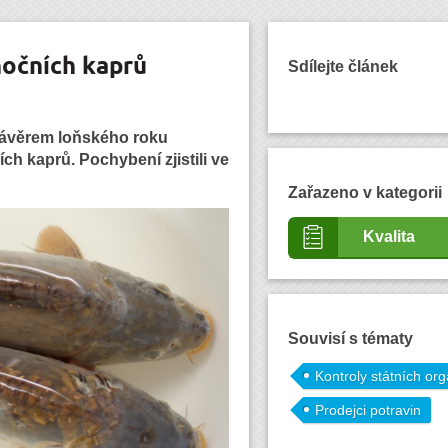
nočních kaprů
Sdílejte článek
 závěrem loňského roku
ch kaprů. Pochybení zjistili ve
Zařazeno v kategorii
Kvalita
Souvisí s tématy
Kontroly státních or
Prodejci potravin