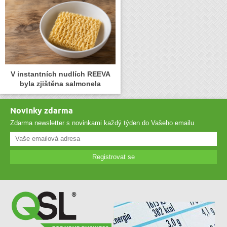
V instantních nudlích REEVA
byla zjištěna salmonela
Novinky zdarma
Zdarma newsletter s novinkami každý týden do Vašeho emailu
Registrovat se