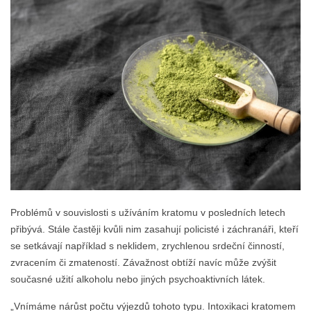
Problémů v souvislosti s užíváním kratomu v posledních letech
přibývá. Stále častěji kvůli nim zasahují policisté i záchranáři, kteří
se setkávají například s neklidem, zrychlenou srdeční činností,
zvracením či zmateností. Závažnost obtíží navíc může zvýšit
současné užití alkoholu nebo jiných psychoaktivních látek.
„Vnímáme nárůst počtu výjezdů tohoto typu. Intoxikaci kratomem