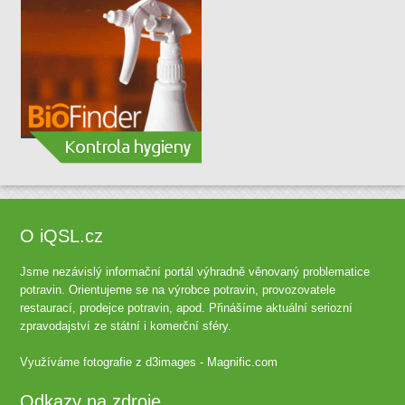
O iQSL.cz
Jsme nezávislý informační portál výhradně věnovaný problematice
potravin. Orientujeme se na výrobce potravin, provozovatele
restaurací, prodejce potravin, apod. Přinášíme aktuální seriozní
zpravodajství ze státní i komerční sféry.
Využíváme fotografie z
d3images - Magnific.com
Odkazy na zdroje