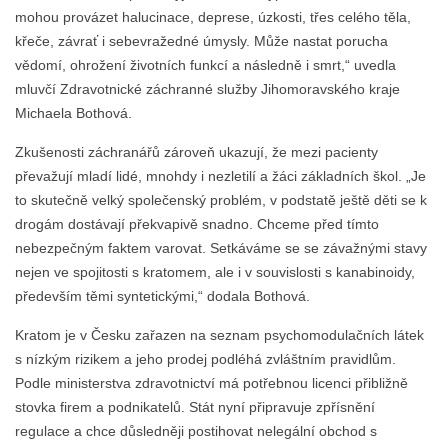
mohou provázet halucinace, deprese, úzkosti, třes celého těla,
křeče, závrať i sebevražedné úmysly. Může nastat porucha
vědomí, ohrožení životních funkcí a následně i smrt,“ uvedla
mluvčí Zdravotnické záchranné služby Jihomoravského kraje
Michaela Bothová.
Zkušenosti záchranářů zároveň ukazují, že mezi pacienty
převažují mladí lidé, mnohdy i nezletilí a žáci základních škol. „Je
to skutečně velký společenský problém, v podstatě ještě děti se k
drogám dostávají překvapivě snadno. Chceme před tímto
nebezpečným faktem varovat. Setkáváme se se závažnými stavy
nejen ve spojitosti s kratomem, ale i v souvislosti s kanabinoidy,
především těmi syntetickými,“ dodala Bothová.
Kratom je v Česku zařazen na seznam psychomodulačních látek
s nízkým rizikem a jeho prodej podléhá zvláštním pravidlům.
Podle ministerstva zdravotnictví má potřebnou licenci přibližně
stovka firem a podnikatelů. Stát nyní připravuje zpřísnění
regulace a chce důsledněji postihovat nelegální obchod s