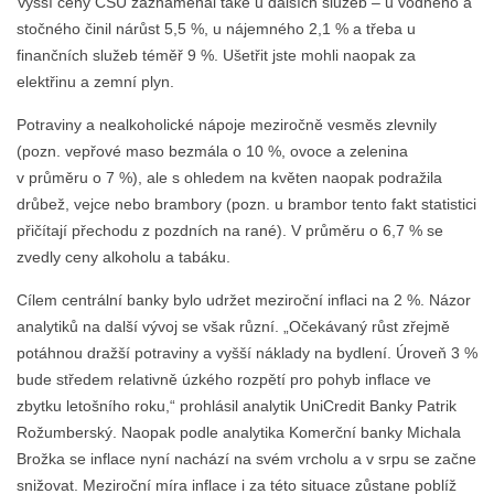
Vyšší ceny ČSÚ zaznamenal také u dalších služeb – u vodného a
stočného činil nárůst 5,5 %, u nájemného 2,1 % a třeba u
finančních služeb téměř 9 %. Ušetřit jste mohli naopak za
elektřinu a zemní plyn.
Potraviny a nealkoholické nápoje meziročně vesměs zlevnily
(pozn. vepřové maso bezmála o 10 %, ovoce a zelenina
v průměru o 7 %), ale s ohledem na květen naopak podražila
drůbež, vejce nebo brambory (pozn. u brambor tento fakt statistici
přičítají přechodu z pozdních na rané). V průměru o 6,7 % se
zvedly ceny alkoholu a tabáku.
Cílem centrální banky bylo udržet meziroční inflaci na 2 %. Názor
analytiků na další vývoj se však různí. „Očekávaný růst zřejmě
potáhnou dražší potraviny a vyšší náklady na bydlení. Úroveň 3 %
bude středem relativně úzkého rozpětí pro pohyb inflace ve
zbytku letošního roku,“ prohlásil analytik UniCredit Banky Patrik
Rožumberský. Naopak podle analytika Komerční banky Michala
Brožka se inflace nyní nachází na svém vrcholu a v srpu se začne
snižovat. Meziroční míra inflace i za této situace zůstane poblíž