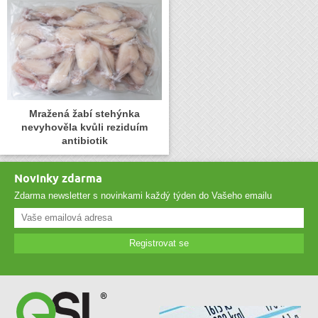
Mražená žabí stehýnka
nevyhověla kvůli reziduím
antibiotik
Novinky zdarma
Zdarma newsletter s novinkami každý týden do Vašeho emailu
Registrovat se