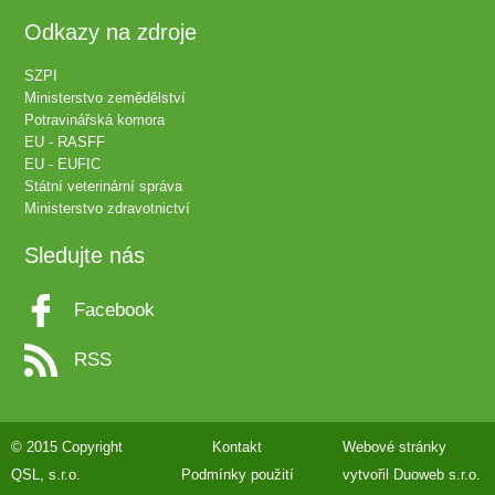
Odkazy na zdroje
SZPI
Ministerstvo zemědělství
Potravinářská komora
EU - RASFF
EU - EUFIC
Státní veterinární správa
Ministerstvo zdravotnictví
Sledujte nás
Facebook
RSS
© 2015 Copyright
Kontakt
Webové stránky
QSL, s.r.o.
Podmínky použití
vytvořil
Duoweb s.r.o.