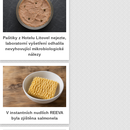
Paštiky z Hotelu Litovel nejezte,
laboratorní vyšetření odhalila
nevyhovující mikrobiologické
nálezy
V instantních nudlích REEVA
byla zjištěna salmonela