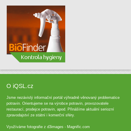
O iQSL.cz
Jsme nezávislý informační portál výhradně věnovaný problematice
potravin. Orientujeme se na výrobce potravin, provozovatele
restaurací, prodejce potravin, apod. Přinášíme aktuální seriozní
zpravodajství ze státní i komerční sféry.
Využíváme fotografie z
d3images - Magnific.com