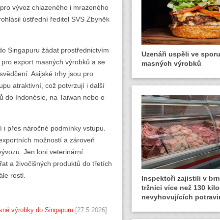
 pro vývoz chlazeného i mrazeného
hlásil ústřední ředitel SVS Zbyněk
do Singapuru žádat prostřednictvím
Uzenáři uspěli ve spor
k pro export masných výrobků a se
masných výrobků
vědčení. Asijské trhy jsou pro
u atraktivní, což potvrzují i další
 do Indonésie, na Taiwan nebo o
ní i přes náročné podmínky vstupu.
 exportních možností a zároveň
 vývozu. Jen loni veterinární
ířat a živočišných produktů do třetích
le rostl.
Inspektoři zajistili v b
tržnici více než 130 ki
nevyhovujících potravi
sné výrobky do Singapuru
[27.5.2026]