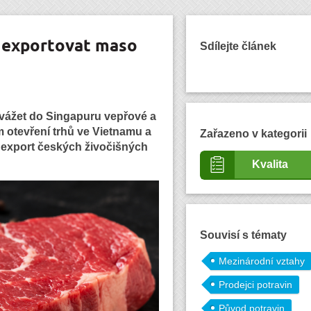
t exportovat maso
Sdílejte článek
yvážet do Singapuru vepřové a
 otevření trhů ve Vietnamu a
Zařazeno v kategorii
o export českých živočišných
Kvalita
Souvisí s tématy
Mezinárodní vztahy
Prodejci potravin
Původ potravin