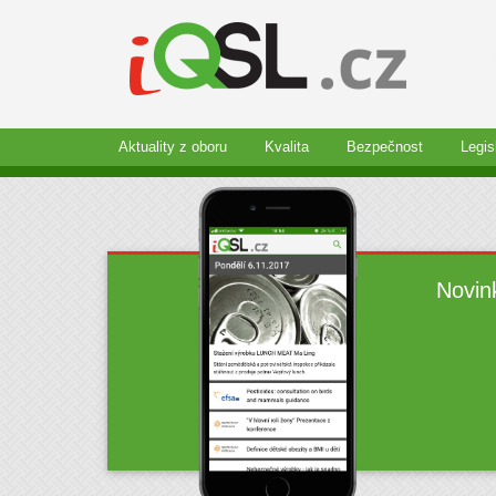
Aktuality z oboru
Kvalita
Bezpečnost
Legis
Novin