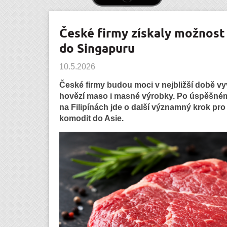
České firmy získaly možnos
do Singapuru
10.5.2026
České firmy budou moci v nejbližší době v
hovězí maso i masné výrobky. Po úspěšném
na Filipínách jde o další významný krok pr
komodit do Asie.