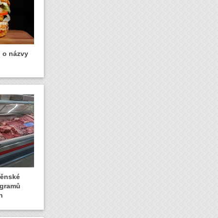
u o názvy
rněnské
logramů
n