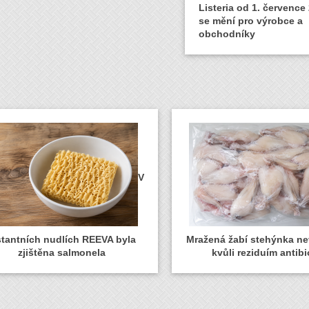
Listeria od 1. července
se mění pro výrobce a
obchodníky
V
stantních nudlích REEVA byla
Mražená žabí stehýnka n
zjištěna salmonela
kvůli reziduím antibi