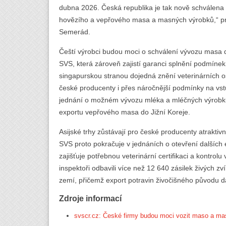
dubna 2026. Česká republika je tak nově schválena
hovězího a vepřového masa a masných výrobků,“ pro
Semerád.
Čeští výrobci budou moci o schválení vývozu masa 
SVS, která zároveň zajistí garanci splnění podmíne
singapurskou stranou dojedná znění veterinárních os
české producenty i přes náročnější podmínky na vstup
jednání o možném vývozu mléka a mléčných výrobků
exportu vepřového masa do Jižní Koreje.
Asijské trhy zůstávají pro české producenty atraktiv
SVS proto pokračuje v jednáních o otevření dalších
zajišťuje potřebnou veterinární certifikaci a kontrolu
inspektoři odbavili více než 12 640 zásilek živých zv
zemí, přičemž export potravin živočišného původu dá
Zdroje informací
svscr.cz: České firmy budou moci vozit maso a ma