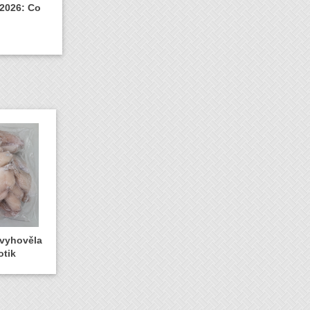
 2026: Co
evyhověla
otik