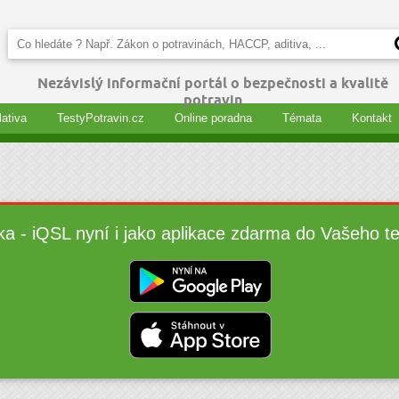
Nezávislý informační portál o bezpečnosti a kvalitě
potravin
lativa
TestyPotravin.cz
Online poradna
Témata
Kontakt
ka - iQSL nyní i jako aplikace zdarma do Vašeho t