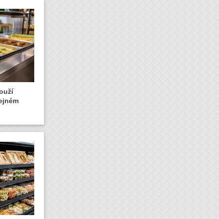
ouží
řejném