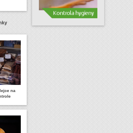
ánky
dejce na
ntrole