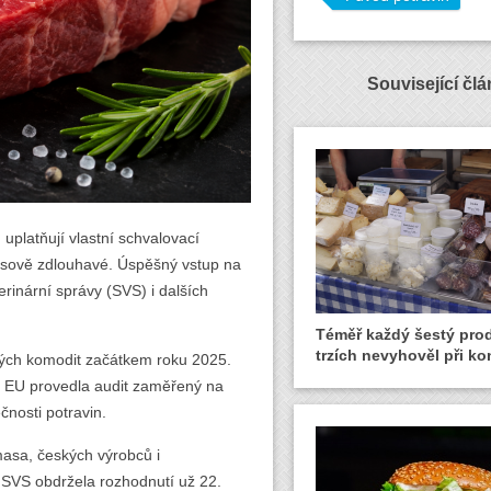
Související čl
uplatňují vlastní schvalovací
časově zdlouhavé. Úspěšný vstup na
terinární správy (SVS) i dalších
Téměř každý šestý pro
trzích nevyhověl při ko
ých komodit začátkem roku 2025.
v EU provedla audit zaměřený na
ečnosti potravin.
asa, českých výrobců i
 SVS obdržela rozhodnutí už 22.