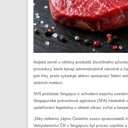
Asijské země u většiny produktů živočišného původu 
procedury, které bývají administrativně náročné a 
tyto trhy, proto vyžaduje aktivní spolupráci Státní ve
státních institucí.
SVS požádala Singapur o schválení exportu uveden
Singapurská potravinová agentura (SFA) následně 
uplatňování legislativy v oblasti zdraví zvířat a bezp
„Díky velkému zájmu Českého svazu zpracovatelů m
Velvyslanectví ČR v Singapuru byl proces uspíšen a