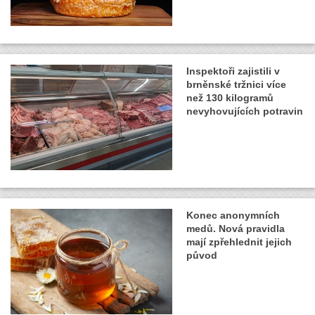
Inspektoři zajistili v
brněnské tržnici více
než 130 kilogramů
nevyhovujících potravin
Konec anonymních
medů. Nová pravidla
mají zpřehlednit jejich
původ