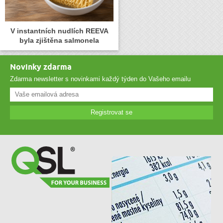
V instantních nudlích REEVA
byla zjištěna salmonela
Novinky zdarma
Zdarma newsletter s novinkami každý týden do Vašeho emailu
Registrovat se