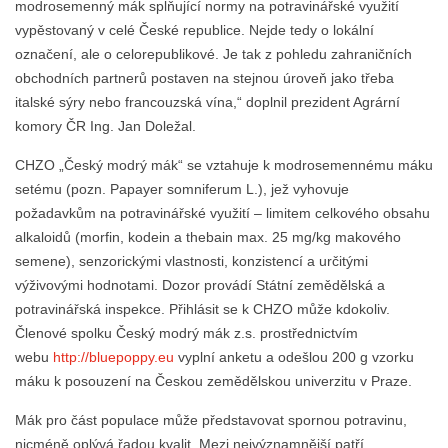
modrosemenný mák splňující normy na potravinářské využití
vypěstovaný v celé České republice. Nejde tedy o lokální
označení, ale o celorepublikové. Je tak z pohledu zahraničních
obchodních partnerů postaven na stejnou úroveň jako třeba
italské sýry nebo francouzská vína,“ doplnil prezident Agrární
komory ČR Ing. Jan Doležal.
CHZO „Český modrý mák“ se vztahuje k modrosemennému máku
setému (pozn. Papayer somniferum L.), jež vyhovuje
požadavkům na potravinářské využití – limitem celkového obsahu
alkaloidů (morfin, kodein a thebain max. 25 mg/kg makového
semene), senzorickými vlastnosti, konzistencí a určitými
výživovými hodnotami. Dozor provádí Státní zemědělská a
potravinářská inspekce. Přihlásit se k CHZO může kdokoliv.
Členové spolku Český modrý mák z.s. prostřednictvím
webu
http://bluepoppy.eu
vyplní anketu a odešlou 200 g vzorku
máku k posouzení na Českou zemědělskou univerzitu v Praze.
Mák pro část populace může představovat spornou potravinu,
nicméně oplývá řadou kvalit. Mezi nejvýznamnější patří