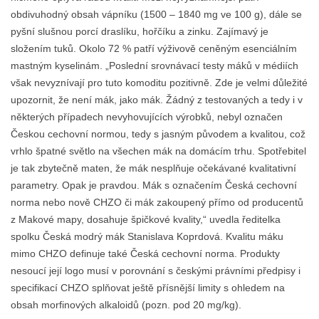
obdivuhodný obsah vápníku (1500 – 1840 mg ve 100 g), dále se
pyšní slušnou porcí draslíku, hořčíku a zinku. Zajímavý je
složením tuků. Okolo 72 % patří výživově ceněným esenciálním
mastným kyselinám. „Poslední srovnávací testy máků v médiích
však nevyznívají pro tuto komoditu pozitivně. Zde je velmi důležité
upozornit, že není mák, jako mák. Žádný z testovaných a tedy i v
některých případech nevyhovujících výrobků, nebyl označen
Českou cechovní normou, tedy s jasným původem a kvalitou, což
vrhlo špatné světlo na všechen mák na domácím trhu. Spotřebitel
je tak zbytečně maten, že mák nesplňuje očekávané kvalitativní
parametry. Opak je pravdou. Mák s označením Česká cechovní
norma nebo nově CHZO či mák zakoupený přímo od producentů
z Makové mapy, dosahuje špičkové kvality,“ uvedla ředitelka
spolku Česká modrý mák Stanislava Koprdová. Kvalitu máku
mimo CHZO definuje také Česká cechovní norma. Produkty
nesoucí její logo musí v porovnání s českými právními předpisy i
specifikací CHZO splňovat ještě přísnější limity s ohledem na
obsah morfinových alkaloidů (pozn. pod 20 mg/kg).