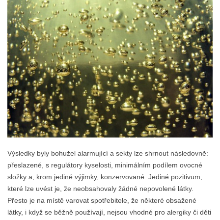
Výsledky byly bohužel alarmující a sekty lze shrnout následovně:
přeslazené, s regulátory kyselosti, minimálním podílem ovocné
složky a, krom jediné výjimky, konzervované. Jediné pozitivum,
které lze uvést je, že neobsahovaly žádné nepovolené látky.
Přesto je na místě varovat spotřebitele, že některé obsažené
látky, i když se běžně používají, nejsou vhodné pro alergiky či děti