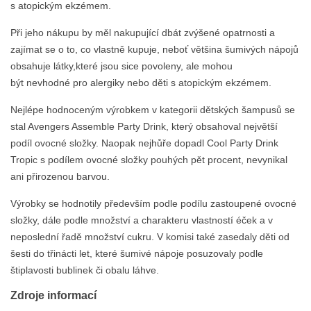
s atopickým ekzémem.
Při jeho nákupu by měl nakupující dbát zvýšené opatrnosti a
zajímat se o to, co vlastně kupuje, neboť většina šumivých nápojů
obsahuje látky,které jsou sice povoleny, ale mohou
být nevhodné pro alergiky nebo děti s atopickým ekzémem.
Nejlépe hodnoceným výrobkem v kategorii dětských šampusů se
stal Avengers Assemble Party Drink, který obsahoval největší
podíl ovocné složky. Naopak nejhůře dopadl Cool Party Drink
Tropic s podílem ovocné složky pouhých pět procent, nevynikal
ani přirozenou barvou.
Výrobky se hodnotily především podle podílu zastoupené ovocné
složky, dále podle množství a charakteru vlastností éček a v
neposlední řadě množství cukru. V komisi také zasedaly děti od
šesti do třinácti let, které šumivé nápoje posuzovaly podle
štiplavosti bublinek či obalu láhve.
Zdroje informací