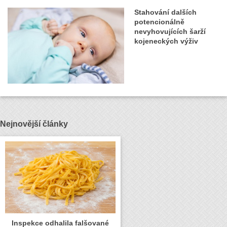
Stahování dalších
potencionálně
nevyhovujících šarží
kojeneckých výživ
Nejnovější články
Inspekce odhalila falšované