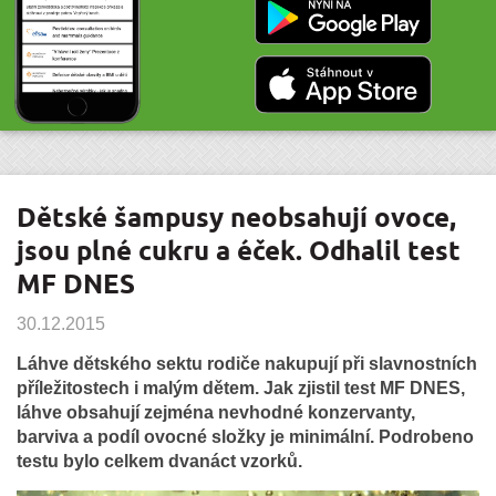
Dětské šampusy neobsahují ovoce,
jsou plné cukru a éček. Odhalil test
MF DNES
30.12.2015
Láhve dětského sektu rodiče nakupují při slavnostních
příležitostech i malým dětem. Jak zjistil test MF DNES,
láhve obsahují zejména nevhodné konzervanty,
barviva a podíl ovocné složky je minimální. Podrobeno
testu bylo celkem dvanáct vzorků.