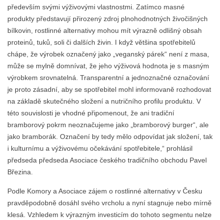
především svými výživovými vlastnostmi. Zatímco masné
produkty představují přirozený zdroj plnohodnotných živočišných
bílkovin, rostlinné alternativy mohou mít výrazně odlišný obsah
proteinů, tuků, soli či dalších živin. I když většina spotřebitelů
chápe, že výrobek označený jako „veganský párek“ není z masa,
může se mylně domnívat, že jeho výživová hodnota je s masným
výrobkem srovnatelná. Transparentní a jednoznačné označování
je proto zásadní, aby se spotřebitel mohl informovaně rozhodovat
na základě skutečného složení a nutričního profilu produktu. V
této souvislosti je vhodné připomenout, že ani tradiční
bramborový pokrm neoznačujeme jako „bramborový burger“, ale
jako bramborák. Označení by tedy mělo odpovídat jak složení, tak
i kulturnímu a výživovému očekávání spotřebitele,“ prohlásil
předseda předseda Asociace českého tradičního obchodu Pavel
Březina.
Podle Komory a Asociace zájem o rostlinné alternativy v Česku
pravděpodobně dosáhl svého vrcholu a nyní stagnuje nebo mírně
klesá. Vzhledem k výrazným investicím do tohoto segmentu nelze