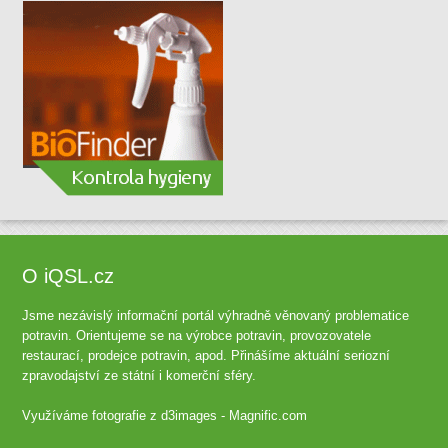
O iQSL.cz
Jsme nezávislý informační portál výhradně věnovaný problematice
potravin. Orientujeme se na výrobce potravin, provozovatele
restaurací, prodejce potravin, apod. Přinášíme aktuální seriozní
zpravodajství ze státní i komerční sféry.
Využíváme fotografie z
d3images - Magnific.com