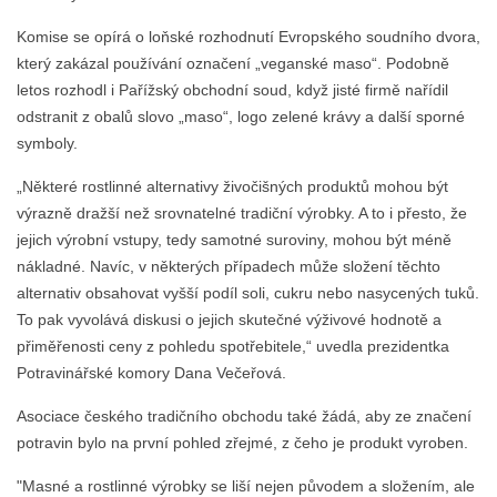
Komise se opírá o loňské rozhodnutí Evropského soudního dvora,
který zakázal používání označení „veganské maso“. Podobně
letos rozhodl i Pařížský obchodní soud, když jisté firmě nařídil
odstranit z obalů slovo „maso“, logo zelené krávy a další sporné
symboly.
„Některé rostlinné alternativy živočišných produktů mohou být
výrazně dražší než srovnatelné tradiční výrobky. A to i přesto, že
jejich výrobní vstupy, tedy samotné suroviny, mohou být méně
nákladné. Navíc, v některých případech může složení těchto
alternativ obsahovat vyšší podíl soli, cukru nebo nasycených tuků.
To pak vyvolává diskusi o jejich skutečné výživové hodnotě a
přiměřenosti ceny z pohledu spotřebitele,“ uvedla prezidentka
Potravinářské komory Dana Večeřová.
Asociace českého tradičního obchodu také žádá, aby ze značení
potravin bylo na první pohled zřejmé, z čeho je produkt vyroben.
"Masné a rostlinné výrobky se liší nejen původem a složením, ale