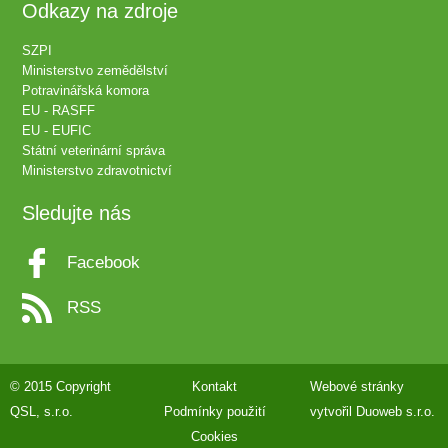
Odkazy na zdroje
SZPI
Ministerstvo zemědělství
Potravinářská komora
EU - RASFF
EU - EUFIC
Státní veterinární správa
Ministerstvo zdravotnictví
Sledujte nás
Facebook
RSS
© 2015 Copyright
Kontakt
Webové stránky
QSL, s.r.o.
Podmínky použití
vytvořil
Duoweb s.r.o.
Cookies