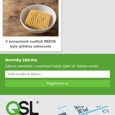
V instantních nudlích REEVA
byla zjištěna salmonela
Novinky zdarma
Zdarma newsletter s novinkami každý týden do Vašeho emailu
Registrovat se