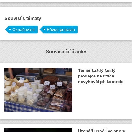
Souvisí s tématy
Označování
Původ potravin
Související články
Téměř každý šestý
prodejce na trzích
nevyhověl při kontrole
Uzenáři uspěli ve sporu