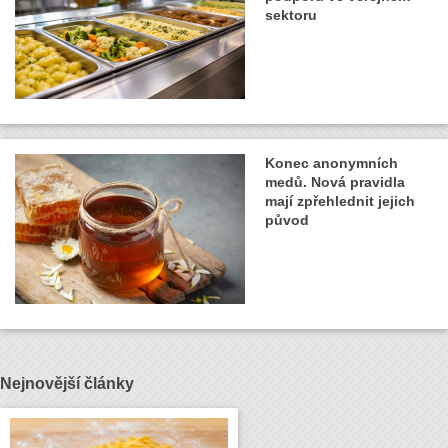
sektoru
Konec anonymních
medů. Nová pravidla
mají zpřehlednit jejich
původ
Nejnovější články