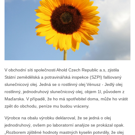
V obchodní síti společnosti Ahold Czech Republic a.s, zjistila
Státní zemědělská a potravinářská inspekce (SZPI) falšovaný
slunečnicový olej. Jedná se o rostlinný olej Vénusz - Jedlý olej
rostlinný, jednodruhový slunečnicový olej, objem 1l, původem z
Maďarska. V případě, že ho má spotřebitel doma, může ho vrátit
zpět do obchodu, peníze mu budou vráceny.
Výrobce na obalu výrobku deklaroval, že se jedná o olej
jednodruhový, ovšem po laboratorní analýze se prokázal opak.
„Rozborem zjištěné hodnoty mastných kyselin potvrdily, že olej