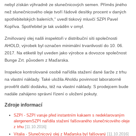
nebyl získán výhradně ze slunečnicových semen. Příměs jiného
než slunečnicového oleje tvoří řádově desítky procent v daných
spotřebitelských baleních,“ uvedl tiskový mluvčí SZPI Pavel
Kopřiva. Spotřebitel je tak uváděn v omyl.
Zmiňovaný olej našli inspektoři v distribuční síti společnosti
AHOLD, výrobek byl označen minimální trvanlivostí do 10. 06.
2017. Na etiketě byl uveden jako výrobce a dovozce společnost
Bunge Zrt. původem z Maďarska.
Inspekce kontrolované osobě nařídila stažení dané šarže z trhu
na vlastní náklady. Také uložila Aholdu povinnost laboratorně
prověřit další dodávku, též na vlastní náklady. S prodejcem bude
nadále zahájeno správní řízení o uložení pokuty.
Zdroje informací
SZPI - SZPI varuje před instantním kakaem s nedeklarovaným
alergenemSZPI nařídila stažení falšovaného slunečnicového oleje
z trhu
[11.10.2016]
Vitalia - Slunečnicový olej z Maďarska byl falšovaný
[11.10.2016]