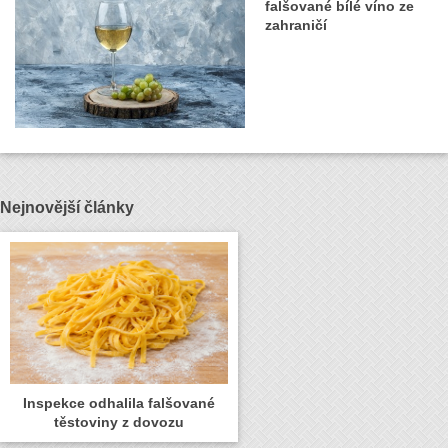
falšované bílé víno ze
zahraničí
Nejnovější články
Inspekce odhalila falšované
těstoviny z dovozu