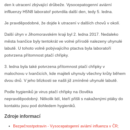
den k utracení zbývající drůbeže. Vysocepatogenní aviární
inflluenzy H5N8 laboratoř potvrdila další den, tedy 5. ledna.
Je pravděpodobné, že dojde k utracení v dalších chovů v okolí.
Další úhyn v Jihomoravském kraji byl 2. ledna 2017. Nedaleko
města Ivančice byly tentokrát ve volné přírodě nalezeny uhynulé
labutě. U tohoto volně pobývajícího ptactva byla laboratoří
potvrzena přítomnost ptačí chřipky.
3. ledna byla také potvrzena přítomnost ptačí chřipky v
malochovu v Ivančicích, kde majiteli uhynuly všechny krůty během
dvou dnů. V jeho blízkosti se našli již zmíněné uhynulé labutě.
Podle hygieniků je virus ptačí chřipky na člověka
nepravděpodobný. Několik lidí, kteří přišli s nakaženými ptáky do
kontaktu jsou pod dohledem hygieniků.
Zdroje informací
Bezpečnostpotravin - Vysocepatogenní aviární influenza v ČR;