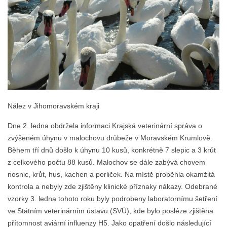
Nález v Jihomoravském kraji
Dne 2. ledna obdržela informaci Krajská veterinární správa o
zvýšeném úhynu v malochovu drůbeže v Moravském Krumlově.
Během tří dnů došlo k úhynu 10 kusů, konkrétně 7 slepic a 3 krůt
z celkového počtu 88 kusů. Malochov se dále zabývá chovem
nosnic, krůt, hus, kachen a perliček. Na místě proběhla okamžitá
kontrola a nebyly zde zjištěny klinické příznaky nákazy. Odebrané
vzorky 3. ledna tohoto roku byly podrobeny laboratornímu šetření
ve Státním veterinárním ústavu (SVÚ), kde bylo posléze zjištěna
přítomnost aviární influenzy H5. Jako opatření došlo následující