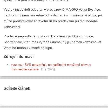
Vzorek inspektoři odebrali v provozovně MAKRO Velká Bystřice.
Laboratoř v něm následně odhalila nadlimitní množství olova, jež
může představovat zdravotní riziko především při dlouhodobé
konzumaci.
Prodejce neprodleně přistoupil k stažení výrobku z prodeje.
Spotřebitelé, kteří mají výrobek doma, by jej neměli konzumovat.
Vrátit ho mohou v místě nákupu.
Zdroje informací
svscr.cz: SVS upozorňuje na nadlimitní množství olova v
myslivecké klobáse
[11.9.2025]
Sdílejte článek