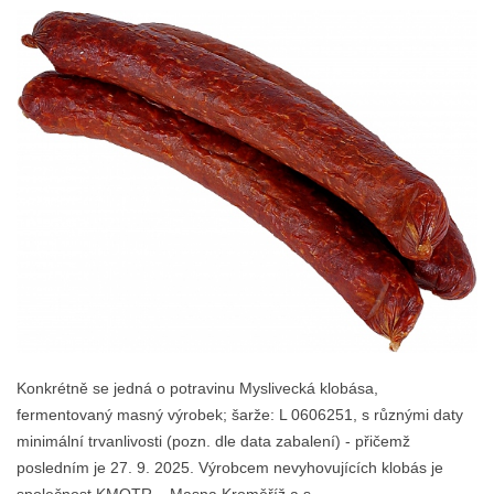
Konkrétně se jedná o potravinu Myslivecká klobása,
fermentovaný masný výrobek; šarže: L 0606251, s různými daty
minimální trvanlivosti (pozn. dle data zabalení) - přičemž
posledním je 27. 9. 2025. Výrobcem nevyhovujících klobás je
společnost KMOTR – Masna Kroměříž a.s.