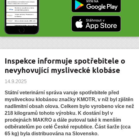
Inspekce informuje spotřebitele o
nevyhovující myslivecké klobáse
14.9.2025
Státní veterinární správa varuje spotřebitele před
mysliveckou klobásou značky KMOTR, v níž byl zjištěn
nadlimitní obsah olova. Celkem bylo vyrobeno více než
218 kilogramů tohoto výrobku. K dostání byl v
prodejnách MAKRO a dále putoval také k menším
odběratelům po celé České republice. Část šarže (cca
65 kg) byla distribuována na Slovensko.