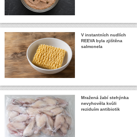
V instantních nudlích
REEVA byla zjištěna
salmonela
Mražená žabí stehýnka
nevyhověla kvůli
reziduím antibiotik