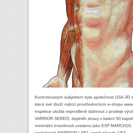
Kontrolovaným subjektem byla společnost USA-3D s.r
která své zboží nabízí prostřednictvím e-shopu www
inspekce uložila neprodleně stáhnout z prodeje 
VARRIOR SEREIS, doplněk stravy v balení 90 kapsl
minimální trvanlivosti uvedeno jako EXP MARCH18, 
společností WARRIOR LABZ, země původu USA.