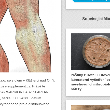
Související čl
Paštiky z Hotelu Litovel
laboratorní vyšetření o
.o. se sídlem v Klášterci nad Ohří,
nevyhovující mikrobiol
.usa-supplement.cz. Právě té
nálezy
výrobek WARRIOR LABZ SPARTAN
í, šarže LOT 2428E, datum
vyrobeného pro a distribuováno