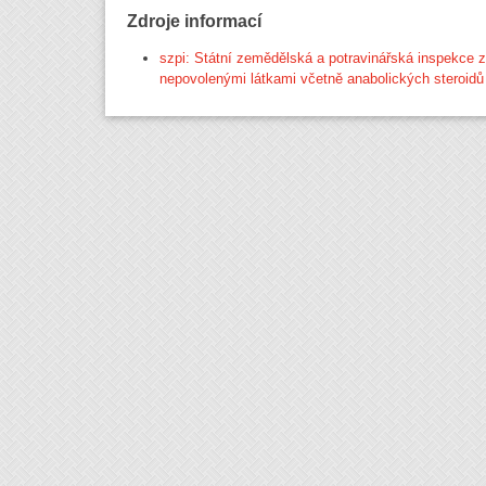
Zdroje informací
szpi: Státní zemědělská a potravinářská inspekce 
nepovolenými látkami včetně anabolických steroidů 