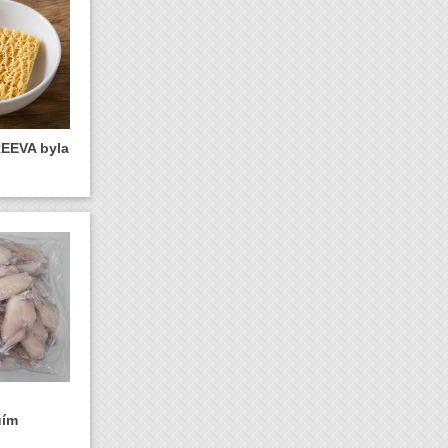
REEVA byla
uím