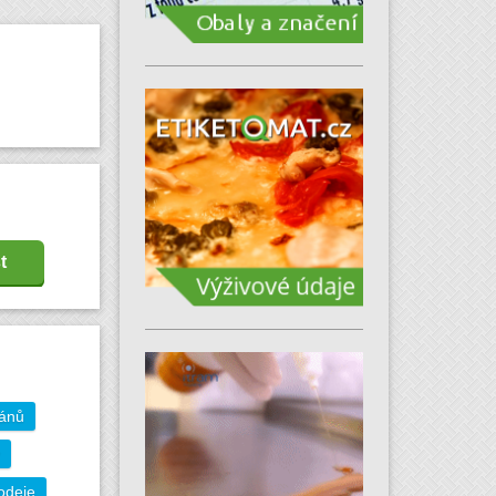
t
gánů
odeje