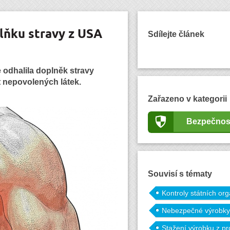
plňku stravy z USA
Sdílejte článek
 odhalila doplněk stravy
 nepovolených látek.
Zařazeno v kategorii
Bezpečnos
Souvisí s tématy
Kontroly státních or
Nebezpečné výrobky
Stažení výrobku z pr