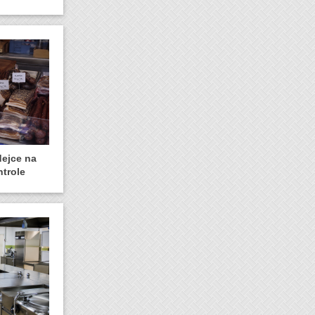
dejce na
ntrole