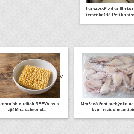
Inspektoři odhalili záva
téměř každé třetí kontro
V
stantních nudlích REEVA byla
Mražená žabí stehýnka n
zjištěna salmonela
kvůli reziduím antibi