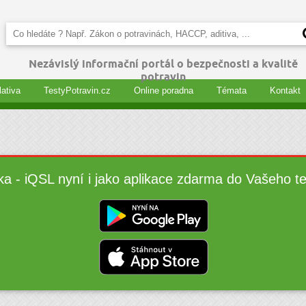
Nezávislý informační portál o bezpečnosti a kvalitě
potravin
lativa
TestyPotravin.cz
Online poradna
Témata
Kontakt
ka - iQSL nyní i jako aplikace zdarma do Vašeho t