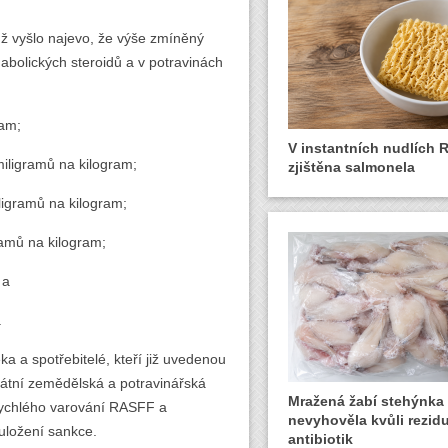
mž vyšlo najevo, že výše zmíněný
abolických steroidů a v potravinách
ram;
V instantních nudlích 
miligramů na kilogram;
zjištěna salmonela
ligramů na kilogram;
ramů na kilogram;
 a
.
ka a spotřebitelé, kteří již uvedenou
tátní zemědělská a potravinářská
Mražená žabí stehýnka
rychlého varování RASFF a
nevyhověla kvůli rezid
 uložení sankce.
antibiotik