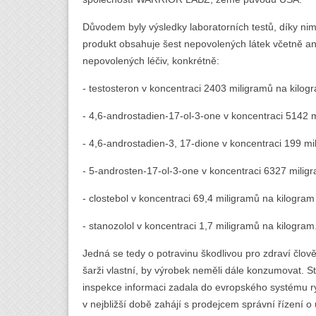
Důvodem byly výsledky laboratorních testů, díky ni
produkt obsahuje šest nepovolených látek včetně an
nepovolených léčiv, konkrétně:
- testosteron v koncentraci 2403 miligramů na kilog
- 4,6-androstadien-17-ol-3-one v koncentraci 5142 
- 4,6-androstadien-3, 17-dione v koncentraci 199 mi
- 5-androsten-17-ol-3-one v koncentraci 6327 milig
- clostebol v koncentraci 69,4 miligramů na kilogram
- stanozolol v koncentraci 1,7 miligramů na kilogram
Jedná se tedy o potravinu škodlivou pro zdraví člově
šarži vlastní, by výrobek neměli dále konzumovat. S
inspekce informaci zadala do evropského systému 
v nejbližší době zahájí s prodejcem správní řízení o