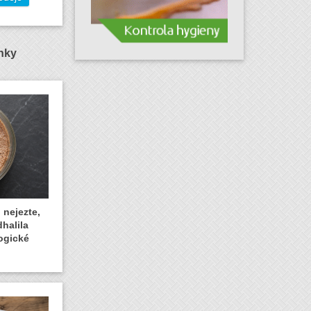
ánky
 nejezte,
dhalila
ogické