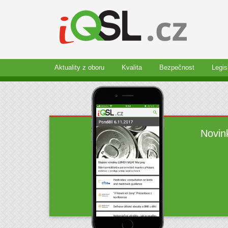
Aktuality z oboru
Kvalita
Bezpečnost
Legis
Novin