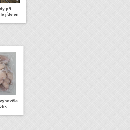
dy při
le jídelen
evyhověla
otik