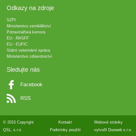
Odkazy na zdroje
SZPI
Ministerstvo zemědělství
Potravinářská komora
EU - RASFF
EU - EUFIC
Státní veterinární správa
Ministerstvo zdravotnictví
Sledujte nás
Facebook
RSS
© 2015 Copyright
Kontakt
Webové stránky
QSL, s.r.o.
Podmínky použití
vytvořil
Duoweb s.r.o.