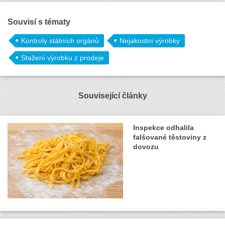
Souvisí s tématy
Kontroly státních orgánů
Nejakostní výrobky
Stažení výrobku z prodeje
Související články
Inspekce odhalila
falšované těstoviny z
dovozu