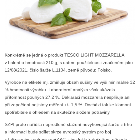
Konkrétně se jedná o produkt TESCO LIGHT MOZZARELLA
v balení o hmotnosti 210 g, s datem použitelnosti značeném jako
12/08/2021, číslo šarže L.1194, země původu: Polsko.
Výrobce na etiketě mj. zmiňuje obsah sušiny ve výši minimálně 32
% hmotnosti výrobku. Laboratorní analýza však ukázala
přítomnost pouhých 27,2 %. Deklaraci mozzarella nesplňuje ani
při započtení nejistoty měření +/- 1,5 %. Dochází tak ke klamaní
spotřebitele s ohledem na skutečné složení potraviny.
SZPI proto nařídila neprodlené stažení nevyhovující šarže z trhu
a informaci bude sdílet skrze evropský systém pro boj
s falšovanými potravinami AAC, aby došlo k došetření případu