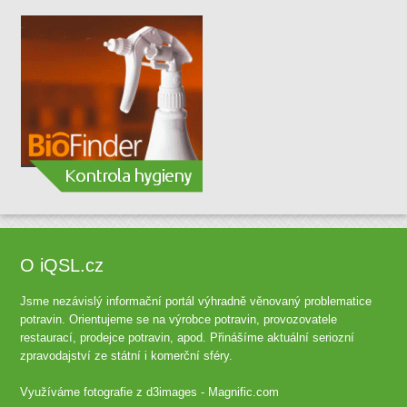
O iQSL.cz
Jsme nezávislý informační portál výhradně věnovaný problematice
potravin. Orientujeme se na výrobce potravin, provozovatele
restaurací, prodejce potravin, apod. Přinášíme aktuální seriozní
zpravodajství ze státní i komerční sféry.
Využíváme fotografie z
d3images - Magnific.com