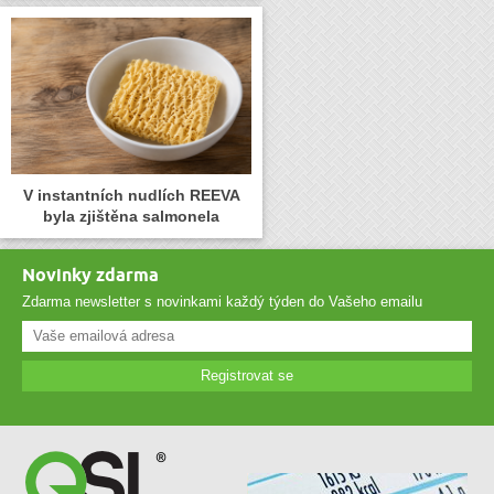
V instantních nudlích REEVA
byla zjištěna salmonela
Novinky zdarma
Zdarma newsletter s novinkami každý týden do Vašeho emailu
Registrovat se