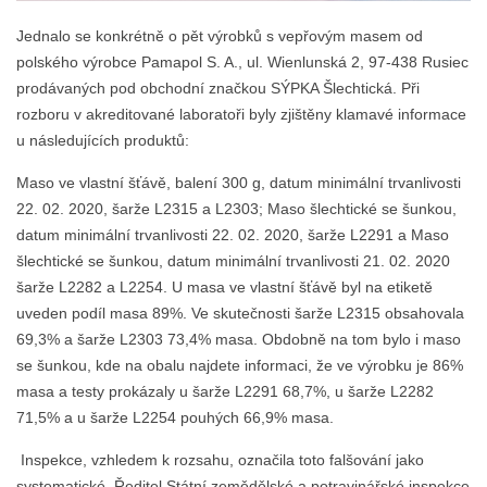
Jednalo se konkrétně o pět výrobků s vepřovým masem od
polského výrobce Pamapol S. A., ul. Wienlunská 2, 97-438 Rusiec
prodávaných pod obchodní značkou SÝPKA Šlechtická. Při
rozboru v akreditované laboratoři byly zjištěny klamavé informace
u následujících produktů:
Maso ve vlastní šťávě, balení 300 g, datum minimální trvanlivosti
22. 02. 2020, šarže L2315 a L2303; Maso šlechtické se šunkou,
datum minimální trvanlivosti 22. 02. 2020, šarže L2291 a Maso
šlechtické se šunkou, datum minimální trvanlivosti 21. 02. 2020
šarže L2282 a L2254. U masa ve vlastní šťávě byl na etiketě
uveden podíl masa 89%. Ve skutečnosti šarže L2315 obsahovala
69,3% a šarže L2303 73,4% masa. Obdobně na tom bylo i maso
se šunkou, kde na obalu najdete informaci, že ve výrobku je 86%
masa a testy prokázaly u šarže L2291 68,7%, u šarže L2282
71,5% a u šarže L2254 pouhých 66,9% masa.
Inspekce, vzhledem k rozsahu, označila toto falšování jako
systematické. Ředitel Státní zemědělské a potravinářské inspekce