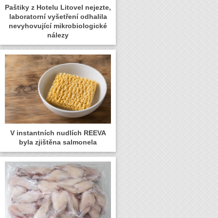
Paštiky z Hotelu Litovel nejezte,
laboratorní vyšetření odhalila
nevyhovující mikrobiologické
nálezy
V instantních nudlích REEVA
byla zjištěna salmonela