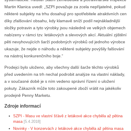
Martin Klanica uvedl: „SZPI považuje za zcela nepřijatelné, pokud
některé subjekty na trhu dosahují pro spotřebitele atraktivních cen
díky zfalšování obsahu, kdy klamavě sníží podíl nejnákladnější
složky potravin a tyto výrobky jsou následně ve velkých objemech
nabízeny v rámci tzv. letákových a slevových akcí. Aktuální zjištění
pěti nevyhovujících šarží podobných výrobků od jednoho výrobce
ukazuje, že nejde o náhodu a některé subjekty povýšily falšování
na nástroj konkurenčního boje.“
Prodejci bylo uloženo, aby všechny další šarže těchto výrobků
před uvedením na trh nechal podrobit analýze na vlastní náklady,
a v současné době je s ním vedeno správní řízení o uložení
pokuty. Zákazník může toto zakoupené zboží vrátit na jakékoliv
prodejně Penny Marketu.
Zdroje informací
SZPI - Masu ve vlastní šťávě z letákové akce chyběla až pětina
masa
[5.4.2018]
Novinky - V konzervách z letákové akce chyběla až pětina masa