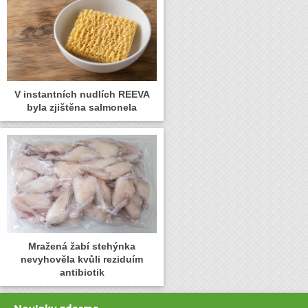
V instantních nudlích REEVA
byla zjištěna salmonela
Mražená žabí stehýnka
nevyhověla kvůli reziduím
antibiotik