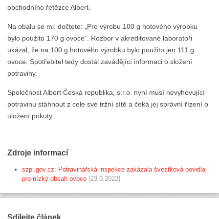
obchodního řetězce Albert.
Na obalu se mj. dočtete: „Pro výrobu 100 g hotového výrobku
bylo použito 170 g ovoce“. Rozbor v akreditované laboratoři
ukázal, že na 100 g hotového výrobku bylo použito jen 111 g
ovoce. Spotřebitel tedy dostal zavádějící informaci o složení
potraviny.
Společnost Albert Česká republika, s.r.o. nyní musí nevyhovující
potravinu stáhnout z celé své tržní sítě a čeká jej správní řízení o
uložení pokuty.
Zdroje informací
szpi.gov.cz: Potravinářská inspekce zakázala švestková povidla
pro nízký obsah ovoce
[23.9.2022]
Sdílejte článek